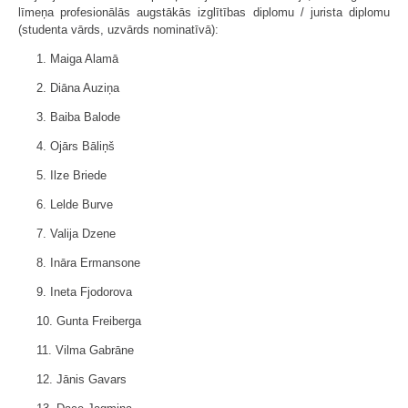
līmeņa profesionālās augstākās izglītības diplomu / jurista diplomu
(studenta vārds, uzvārds nominatīvā):
1. Maiga Alamā
2. Diāna Auziņa
3. Baiba Balode
4. Ojārs Bāliņš
5. Ilze Briede
6. Lelde Burve
7. Valija Dzene
8. Ināra Ermansone
9. Ineta Fjodorova
10. Gunta Freiberga
11. Vilma Gabrāne
12. Jānis Gavars