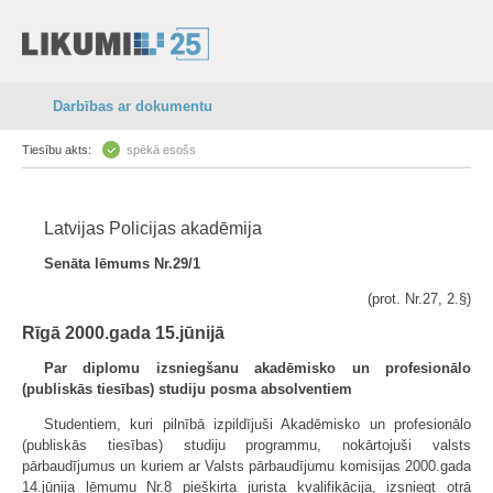
Darbības ar dokumentu
Tiesību akts:
spēkā esošs
Latvijas Policijas akadēmija
Senāta lēmums Nr.29/1
(prot. Nr.27, 2.§)
Rīgā 2000.gada 15.jūnijā
Par diplomu izsniegšanu akadēmisko un profesionālo
(publiskās tiesības) studiju posma absolventiem
Studentiem, kuri pilnībā izpildījuši Akadēmisko un profesionālo
(publiskās tiesības) studiju programmu, nokārtojuši valsts
pārbaudījumus un kuriem ar Valsts pārbaudījumu komisijas 2000.gada
14.jūnija lēmumu Nr.8 piešķirta jurista kvalifikācija, izsniegt otrā