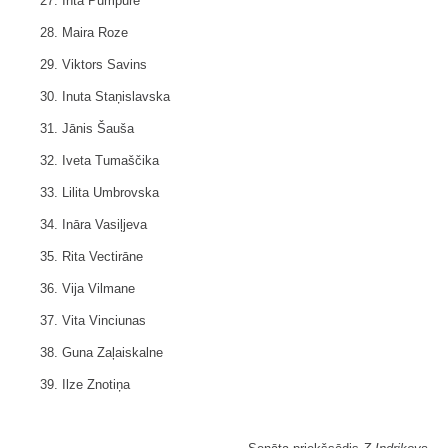
27. Inta Pumpure
28. Maira Roze
29. Viktors Savins
30. Inuta Staņislavska
31. Jānis Šauša
32. Iveta Tumaščika
33. Lilita Umbrovska
34. Ināra Vasiļjeva
35. Rita Vectirāne
36. Vija Vilmane
37. Vita Vinciunas
38. Guna Zaļaiskalne
39. Ilze Znotiņa