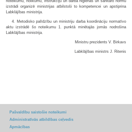
noteikumu, nolikumu, instrukciju un darba higiēnas un sanitāro normu
izstrādi organizē ministrijas atbilstoši to kompetencei un apstiprina
Labklājības ministrija.
4. Metodisko palīdzību un ministriju darba koordināciju normatīvo
aktu izstrādē šo noteikumu 1. punktā minētajās jomās nodrošina
Labklājības ministrija.
Ministru prezidents
V. Birkavs
Labklājības ministrs
J. Ritenis
Pašvaldību saistošie noteikumi
Administratīvās atbildības ceļvedis
Apmācības