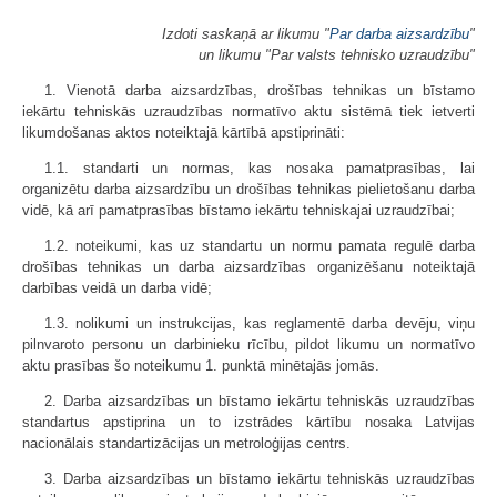
Izdoti saskaņā ar likumu "
Par darba aizsardzību
"
un likumu "Par valsts tehnisko uzraudzību"
1. Vienotā darba aizsardzības, drošības tehnikas un bīstamo
iekārtu tehniskās uzraudzības normatīvo aktu sistēmā tiek ietverti
likumdošanas aktos noteiktajā kārtībā apstiprināti:
1.1. standarti un normas, kas nosaka pamatprasības, lai
organizētu darba aizsardzību un drošības tehnikas pielietošanu darba
vidē, kā arī pamatprasības bīstamo iekārtu tehniskajai uzraudzībai;
1.2. noteikumi, kas uz standartu un normu pamata regulē darba
drošības tehnikas un darba aizsardzības organizēšanu noteiktajā
darbības veidā un darba vidē;
1.3. nolikumi un instrukcijas, kas reglamentē darba devēju, viņu
pilnvaroto personu un darbinieku rīcību, pildot likumu un normatīvo
aktu prasības šo noteikumu 1. punktā minētajās jomās.
2. Darba aizsardzības un bīstamo iekārtu tehniskās uzraudzības
standartus apstiprina un to izstrādes kārtību nosaka Latvijas
nacionālais standartizācijas un metroloģijas centrs.
3. Darba aizsardzības un bīstamo iekārtu tehniskās uzraudzības