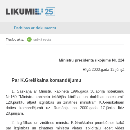
Darbības ar dokumentu
Tiesību akts:
spēkā esošs
Ministru prezidenta rīkojums Nr. 224
Rīgā 2000.gada 13.jūnijā
Par K.Greiškalna komandējumu
1. Saskaņā ar Ministru kabineta 1996.gada 30.aprīļa noteikumu
Nr.160 "Ministru kabineta iekšējās kārtības un darbības noteikumi"
120.punktu atļaut izglītības un zinātnes ministram K.Greiškalnam
doties komandējumā uz Rumāniju no 2000.gada 17.jūnija līdz
20.jūnijam.
2. Izglītības un zinātnes ministra K.Greiškalna prombūtnes laikā
par izglītības un zinātnes ministra vietas izpildītāju iecelt vides