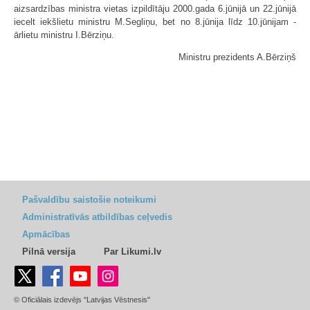
aizsardzības ministra vietas izpildītāju 2000.gada 6.jūnijā un 22.jūnijā
iecelt iekšlietu ministru M.Segliņu, bet no 8.jūnija līdz 10.jūnijam -
ārlietu ministru I.Bērziņu.
Ministru prezidents A.Bērziņš
Pašvaldību saistošie noteikumi
Administratīvās atbildības ceļvedis
Apmācības
Pilnā versija
Par Likumi.lv
© Oficiālais izdevējs "Latvijas Vēstnesis"