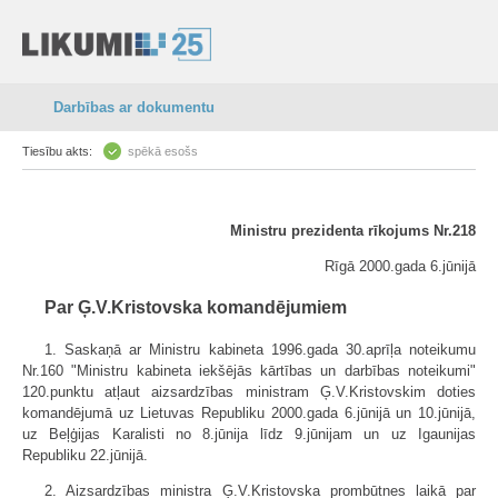
Darbības ar dokumentu
Tiesību akts:
spēkā esošs
Ministru prezidenta rīkojums Nr.218
Rīgā 2000.gada 6.jūnijā
Par Ģ.V.Kristovska komandējumiem
1. Saskaņā ar Ministru kabineta 1996.gada 30.aprīļa noteikumu
Nr.160 "Ministru kabineta iekšējās kārtības un darbības noteikumi"
120.punktu atļaut aizsardzības ministram Ģ.V.Kristovskim doties
komandējumā uz Lietuvas Republiku 2000.gada 6.jūnijā un 10.jūnijā,
uz Beļģijas Karalisti no 8.jūnija līdz 9.jūnijam un uz Igaunijas
Republiku 22.jūnijā.
2. Aizsardzības ministra Ģ.V.Kristovska prombūtnes laikā par