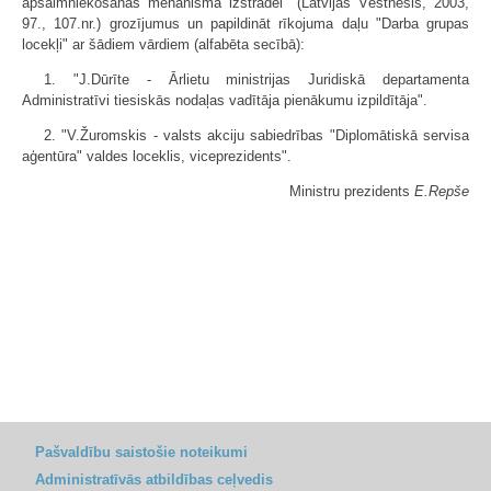
apsaimniekošanas mehānisma izstrādei" (Latvijas Vēstnesis, 2003,
97., 107.nr.) grozījumus un papildināt rīkojuma daļu "Darba grupas
locekļi" ar šādiem vārdiem (alfabēta secībā):
1. "J.Dūrīte - Ārlietu ministrijas Juridiskā departamenta
Administratīvi tiesiskās nodaļas vadītāja pienākumu izpildītāja".
2. "V.Žuromskis - valsts akciju sabiedrības "Diplomātiskā servisa
aģentūra" valdes loceklis, viceprezidents".
Ministru prezidents
E.Repše
Pašvaldību saistošie noteikumi
Administratīvās atbildības ceļvedis