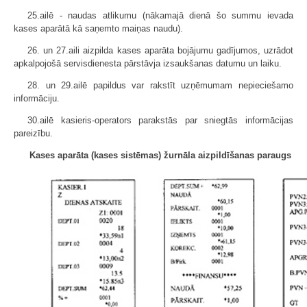
25.ailē - naudas atlikumu (nākamajā dienā šo summu ievada
kases aparātā kā saņemto maiņas naudu).
26. un 27.aili aizpilda kases aparāta bojājumu gadījumos, uzrādot
apkalpojošā servisdienesta pārstāvja izsaukšanas datumu un laiku.
28. un 29.ailē papildus var rakstīt uzņēmumam nepieciešamo
informāciju.
30.ailē kasieris-operators parakstās par sniegtās informācijas
pareizību.
Kases aparāta (kases sistēmas) žurnāla aizpildīšanas paraugs