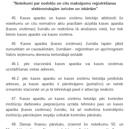
"Noteikumi par nodokļu un citu maksājumu reģistrēšanas
elektroniskajām ierīcēm un iekārtām"
45. Kases aparātu un kases sistēmu lietotājs atbilstoši šo
noteikumu un citu normatīvo aktu prasībām aizpilda kases aparāta
(kases sistēmas) žurnālu un nodrošina tā atrašanos vietā, kur tiek
lietots kases aparāts vai kases sistēma.
46. Kases aparāta (kases sistēmas) žurnāla lapām jābūt
numurētām un caurauklotām, žurnālam - reģistrētam un apzīmogotam
Valsts ieņēmumu dienesta teritoriālajā iestādē:
46.1. pēc stacionārā kases aparāta vai kases sistēmas
uzstādīšanas vietas adreses;
46.2. pēc kases aparātu un kases sistēmu lietotāja juridiskās
adreses, ja kases aparāts ir pārnēsājams (portatīvs) un netiek
izmantots stacionāri un ja tā tehniskajā pasē ir attiecīgs ieraksts.
47. Kases aparātu un kases sistēmu lietotājs pēc kontroles
institūciju darbinieku pieprasījuma uzrāda tehnisko pasi un kases
aparāta (kases sistēmas) žurnālu, kā arī nodrošina kontrolējošo
institūciju pārstāvjiem iespēju izdrukāt kontroles pārskatu.
49. Dienas finansu pārskatu, izņemot šo noteikumu 50. un