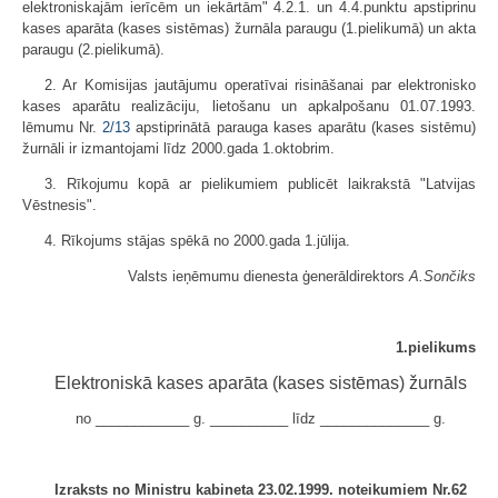
elektroniskajām ierīcēm un iekārtām" 4.2.1. un 4.4.punktu apstiprinu
kases aparāta (kases sistēmas) žurnāla paraugu (1.pielikumā) un akta
paraugu (2.pielikumā).
2. Ar Komisijas jautājumu operatīvai risināšanai par elektronisko
kases aparātu realizāciju, lietošanu un apkalpošanu 01.07.1993.
lēmumu Nr.
2/13
apstiprinātā parauga kases aparātu (kases sistēmu)
žurnāli ir izmantojami līdz 2000.gada 1.oktobrim.
3. Rīkojumu kopā ar pielikumiem publicēt laikrakstā "Latvijas
Vēstnesis".
4. Rīkojums stājas spēkā no 2000.gada 1.jūlija.
Valsts ieņēmumu dienesta ģenerāldirektors
A.Sončiks
1.pielikums
Elektroniskā kases aparāta (kases sistēmas) žurnāls
no ____________ g. __________ līdz ______________ g.
Izraksts no Ministru kabineta 23.02.1999. noteikumiem Nr.62