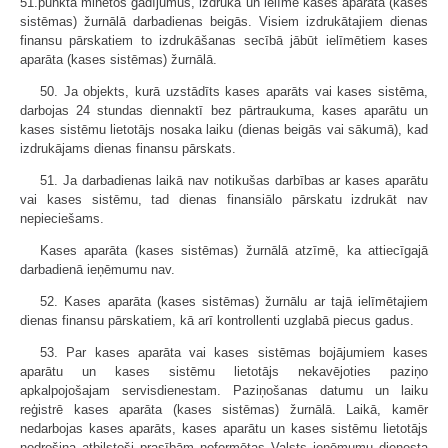
51.punktā minētos gadījumus, izdrukā un ielīmē kases aparāta (kases
sistēmas) žurnālā darbadienas beigās. Visiem izdrukātajiem dienas
finansu pārskatiem to izdrukāšanas secībā jābūt ielīmētiem kases
aparāta (kases sistēmas) žurnālā.
50. Ja objekts, kurā uzstādīts kases aparāts vai kases sistēma,
darbojas 24 stundas diennaktī bez pārtraukuma, kases aparātu un
kases sistēmu lietotājs nosaka laiku (dienas beigās vai sākumā), kad
izdrukājams dienas finansu pārskats.
51. Ja darbadienas laikā nav notikušas darbības ar kases aparātu
vai kases sistēmu, tad dienas finansiālo pārskatu izdrukāt nav
nepieciešams.
Kases aparāta (kases sistēmas) žurnālā atzīmē, ka attiecīgajā
darbadienā ieņēmumu nav.
52. Kases aparāta (kases sistēmas) žurnālu ar tajā ielīmētajiem
dienas finansu pārskatiem, kā arī kontrollenti uzglabā piecus gadus.
53. Par kases aparāta vai kases sistēmas bojājumiem kases
aparātu un kases sistēmu lietotājs nekavējoties paziņo
apkalpojošajam servisdienestam. Paziņošanas datumu un laiku
reģistrē kases aparāta (kases sistēmas) žurnālā. Laikā, kamēr
nedarbojas kases aparāts, kases aparātu un kases sistēmu lietotājs
nodrošina atbilstoši prasībām noformētas Valsts ieņēmumu dienesta