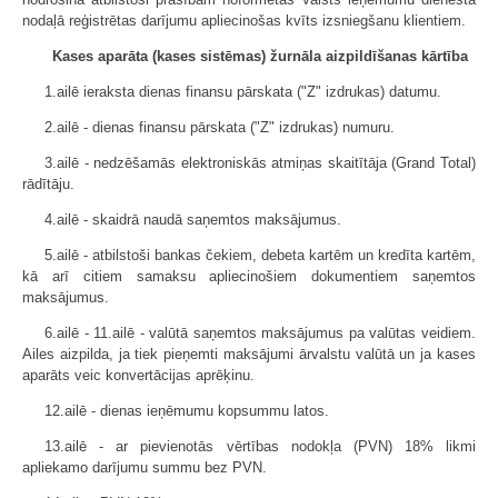
nodaļā reģistrētas darījumu apliecinošas kvīts izsniegšanu klientiem.
Kases aparāta (kases sistēmas) žurnāla aizpildīšanas kārtība
1.ailē ieraksta dienas finansu pārskata ("Z" izdrukas) datumu.
2.ailē - dienas finansu pārskata ("Z" izdrukas) numuru.
3.ailē - nedzēšamās elektroniskās atmiņas skaitītāja (Grand Total)
rādītāju.
4.ailē - skaidrā naudā saņemtos maksājumus.
5.ailē - atbilstoši bankas čekiem, debeta kartēm un kredīta kartēm,
kā arī citiem samaksu apliecinošiem dokumentiem saņemtos
maksājumus.
6.ailē - 11.ailē - valūtā saņemtos maksājumus pa valūtas veidiem.
Ailes aizpilda, ja tiek pieņemti maksājumi ārvalstu valūtā un ja kases
aparāts veic konvertācijas aprēķinu.
12.ailē - dienas ieņēmumu kopsummu latos.
13.ailē - ar pievienotās vērtības nodokļa (PVN) 18% likmi
apliekamo darījumu summu bez PVN.