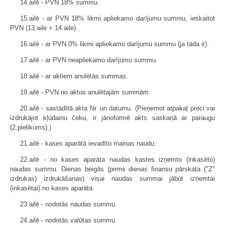
14.ailē - PVN 18% summu.
15.ailē - ar PVN 18% likmi apliekamo darījumu summu, ieskaitot
PVN (13.aile + 14.aile).
16.ailē - ar PVN 0% likmi apliekamo darījumu summu (ja tāda ir).
17.ailē - ar PVN neapliekamo darījumu summu.
18.ailē - ar aktiem anulētās summas.
19.ailē - PVN no aktos anulētajām summām.
20.ailē - sastādītā akta Nr. un datumu. (Pieņemot atpakaļ preci vai
izdrukājot kļūdainu čeku, ir jānoformē akts saskaņā ar paraugu
(2.pielikums).)
21.ailē - kases aparātā ievadīto maiņas naudu.
22.ailē - no kases aparāta naudas kastes izņemto (inkasēto)
naudas summu. Dienas beigās (pirms dienas finansu pārskata ("Z"
izdrukas) izdrukāšanas) visai naudas summai jābūt izņemtai
(inkasētai) no kases aparāta.
23.ailē - nodotās naudas summu.
24.ailē - nodotās valūtas summu.