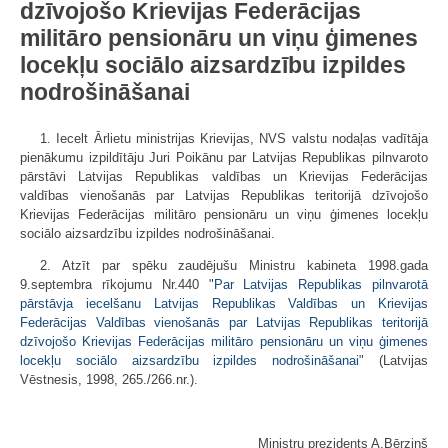
dzīvojošo Krievijas Federācijas
militāro pensionāru un viņu ģimenes
locekļu sociālo aizsardzību izpildes
nodrošināšanai
1. Iecelt Ārlietu ministrijas Krievijas, NVS valstu nodaļas vadītāja
pienākumu izpildītāju Juri Poikānu par Latvijas Republikas pilnvaroto
pārstāvi Latvijas Republikas valdības un Krievijas Federācijas
valdības vienošanās par Latvijas Republikas teritorijā dzīvojošo
Krievijas Federācijas militāro pensionāru un viņu ģimenes locekļu
sociālo aizsardzību izpildes nodrošināšanai.
2. Atzīt par spēku zaudējušu Ministru kabineta 1998.gada
9.septembra rīkojumu Nr.440 "
Par Latvijas Republikas pilnvarotā
pārstāvja iecelšanu Latvijas Republikas Valdības un Krievijas
Federācijas Valdības vienošanās par Latvijas Republikas teritorijā
dzīvojošo Krievijas Federācijas militāro pensionāru un viņu ģimenes
locekļu sociālo aizsardzību izpildes nodrošināšanai
" (Latvijas
Vēstnesis, 1998, 265./266.nr.).
Ministru prezidents A.Bērziņš