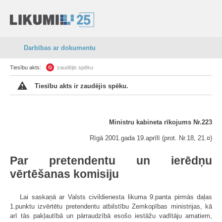
Darbības ar dokumentu
Tiesību akts:
zaudējis spēku
Tiesību akts ir zaudējis spēku.
Ministru kabineta rīkojums Nr.223
Rīgā 2001.gada 19.aprīlī (prot. Nr.18, 21.¤)
Par pretendentu un ierēdņu
vērtēšanas komisiju
Lai saskaņā ar Valsts civildienesta likuma 9.panta pirmās daļas
1.punktu izvērtētu pretendentu atbilstību Zemkopības ministrijas, kā
arī tās pakļautībā un pārraudzībā esošo iestāžu vadītāju amatiem,