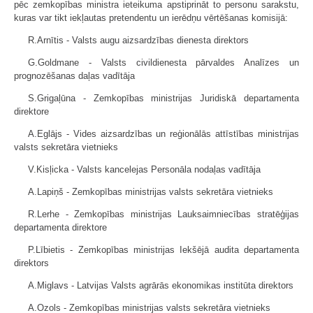
pēc zemkopības ministra ieteikuma apstiprināt to personu sarakstu,
kuras var tikt iekļautas pretendentu un ierēdņu vērtēšanas komisijā:
R.Arnītis - Valsts augu aizsardzības dienesta direktors
G.Goldmane - Valsts civildienesta pārvaldes Analīzes un
prognozēšanas daļas vadītāja
S.Grigaļūna - Zemkopības ministrijas Juridiskā departamenta
direktore
A.Eglājs - Vides aizsardzības un reģionālās attīstības ministrijas
valsts sekretāra vietnieks
V.Kisļicka - Valsts kancelejas Personāla nodaļas vadītāja
A.Lapiņš - Zemkopības ministrijas valsts sekretāra vietnieks
R.Lerhe - Zemkopības ministrijas Lauksaimniecības stratēģijas
departamenta direktore
P.Lībietis - Zemkopības ministrijas Iekšējā audita departamenta
direktors
A.Miglavs - Latvijas Valsts agrārās ekonomikas institūta direktors
A.Ozols - Zemkopības ministrijas valsts sekretāra vietnieks