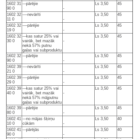
1602 31
---pārējie
Ls 3,50
45
90 0
-
1602 32
----nevārīti
Ls 3,50
45
11 0
-
1602 32
----pārējie
Ls 3,50
45
19 0
-
1602 32
---kas satur 25% vai
Ls 3,50
45
30 0
vairāk, bet mazāk
-
nekā 57% putnu
gaļas vai subproduktu
1602 32
---pārējie
Ls 3,50
45
90 0
-
1602 39
----nevārīti
Ls 3,50
45
21 0
-
1602 39
----pārējie
Ls 3,50
45
29 0
-
1602 39
---kas satur 25% vai
Ls 3,50
45
40 0
vairāk, bet mazāk
-
nekā 57% mājputnu
gaļas vai subproduktu
1602 39
---pārējie
Ls 3,50
45
80 0
-
1602 41
---no mājas šķirņu
Ls 3,50
40
10 0
cūkām
-
1602 41
---pārējās
Ls 3,50
40
90 0
-