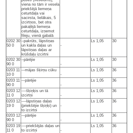
viena no tām ir vesela
priekšējā liemeņa
ceturtdaļa vai
sacirsta, lielākais, 5
izcirtņos, bet otra
pakaļējā liemeņa
ceturtdaļa, izņemot
fileju, vienā gabalā
0202 30
--pakrūts, lāpstiņas
Ls 1,05
30
50 0
un kakla daļas un
-
lāpstiņas daļas ar
krūšdaļu izcirtni
0202 30
--pārējie
Ls 1,05
30
90 0
-
0203 11
---mājas šķirņu cūku
Ls 1,05
36
10 0
-
0203 11
---pārējie
Ls 1,05
36
90 0
-
0203 12
----šķiņķis un tā
Ls 1,05
36
11 0
izcirtņi
-
0203 12
----lāpstiņas daļas
Ls 1,05
36
19 0
(priekšējie šķiņķi) un
-
to izcirtņi
0203 12
---pārējie
Ls 1,05
36
90 0
-
0203 19
----priekšējās daļas un
Ls 1,05
36
11 0
to izcirtņi
-