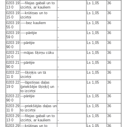
0203 19
----filejas gabali un to
Ls 1,05
36
13 0
izcirtņi, ar kauliem
-
0203 19
----krūtiņas un to
Ls 1,05
36
15 0
izcirtņi
-
0203 19
-----bez kauliem
Ls 1,05
36
55 0
-
0203 19
-----pārējie
Ls 1,05
36
59 0
-
0203 19
---pārējie
Ls 1,05
36
90 0
-
0203 21
---mājas šķirņu cūku
Ls 1,05
36
10 0
-
0203 21
---pārējie
Ls 1,05
36
90 0
-
0203 22
----šķiņķis un tā
Ls 1,05
36
11 0
izcirtņi
-
0203 22
----lāpstiņas daļas
Ls 1,05
36
19 0
(priekšējie šķiņķi) un
-
to izcirtņi
0203 22
---pārējie
Ls 1,05
36
90 0
-
0203 29
----priekšējās daļas un
Ls 1,05
36
11 0
to izcirtņi
-
0203 29
----filejas gabali un to
Ls 1,05
36
13 0
izcirtņi, ar kauliem
-
0203 29
----krūtiņas un to
Ls 1,05
36