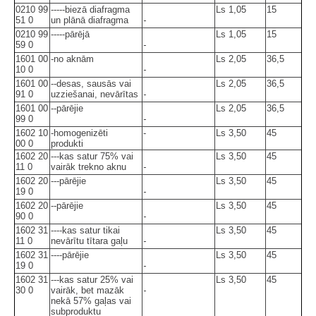
0210 99
-----biezā diafragma
Ls 1,05
15
51 0
un plānā diafragma
-
0210 99
-----pārējā
Ls 1,05
15
59 0
-
1601 00
-no aknām
Ls 2,05
36,5
10 0
-
1601 00
--desas, sausās vai
Ls 2,05
36,5
91 0
uzziešanai, nevārītas
-
1601 00
--pārējie
Ls 2,05
36,5
99 0
-
1602 10
-homogenizēti
-
Ls 3,50
45
00 0
produkti
1602 20
---kas satur 75% vai
Ls 3,50
45
11 0
vairāk trekno aknu
-
1602 20
---pārējie
Ls 3,50
45
19 0
-
1602 20
--pārējie
Ls 3,50
45
90 0
-
1602 31
----kas satur tikai
Ls 3,50
45
11 0
nevārītu tītara gaļu
-
1602 31
----pārējie
Ls 3,50
45
19 0
-
1602 31
---kas satur 25% vai
Ls 3,50
45
30 0
vairāk, bet mazāk
-
nekā 57% gaļas vai
subproduktu