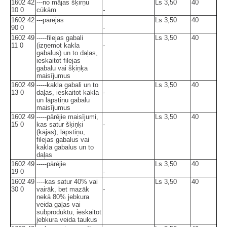
1602 42
---no mājas šķirņu
Ls 3,50
40
10 0
cūkām
-
1602 42
---pārējās
Ls 3,50
40
90 0
-
1602 49
-----filejas gabali
Ls 3,50
40
11 0
(izņemot kakla
-
gabalus) un to daļas,
ieskaitot filejas
gabalu vai šķiņķa
maisījumus
1602 49
-----kakla gabali un to
Ls 3,50
40
13 0
daļas, ieskaitot kakla
-
un lāpstiņu gabalu
maisījumus
1602 49
-----pārējie maisījumi,
Ls 3,50
40
15 0
kas satur šķiņķi
-
(kājas), lāpstiņu,
filejas gabalus vai
kakla gabalus un to
daļas
1602 49
-----pārējie
Ls 3,50
40
19 0
-
1602 49
----kas satur 40% vai
Ls 3,50
40
30 0
vairāk, bet mazāk
-
nekā 80% jebkura
veida gaļas vai
subproduktu, ieskaitot
jebkura veida taukus