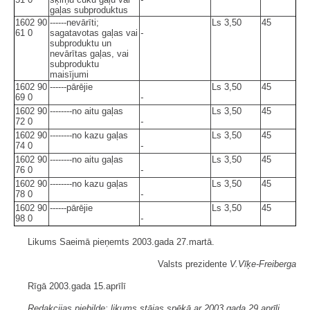
gaļas subproduktus
1602 90
------nevārīti;
Ls 3,50
45
61 0
sagatavotas gaļas vai
-
subproduktu un
nevārītas gaļas, vai
subproduktu
maisījumi
1602 90
------pārējie
Ls 3,50
45
69 0
-
1602 90
--------no aitu gaļas
Ls 3,50
45
72 0
-
1602 90
--------no kazu gaļas
Ls 3,50
45
74 0
-
1602 90
--------no aitu gaļas
Ls 3,50
45
76 0
-
1602 90
--------no kazu gaļas
Ls 3,50
45
78 0
-
1602 90
------pārējie
Ls 3,50
45
98 0
-
Likums Saeimā pieņemts 2003.gada 27.martā.
Valsts prezidente
V.Vīķe-Freiberga
Rīgā 2003.gada 15.aprīlī
Redakcijas piebilde: likums stājas spēkā ar 2003.gada 29.aprīli.