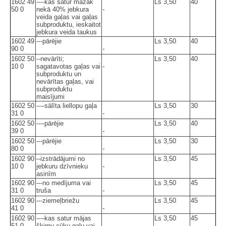
1602 49
----kas satur mazāk
Ls 3,50
40
50 0
nekā 40% jebkura
-
veida gaļas vai gaļas
subproduktu, ieskaitot
jebkura veida taukus
1602 49
---pārējie
Ls 3,50
40
90 0
-
1602 50
--nevārīti;
Ls 3,50
40
10 0
sagatavotas gaļas vai
-
subproduktu un
nevārītas gaļas, vai
subproduktu
maisījumi
1602 50
----sālīta liellopu gaļa
Ls 3,50
30
31 0
-
1602 50
----pārējie
Ls 3,50
40
39 0
-
1602 50
---pārējie
Ls 3,50
30
80 0
-
1602 90
--izstrādājumi no
Ls 3,50
45
10 0
jebkuru dzīvnieku
-
asinīm
1602 90
---no medījuma vai
Ls 3,50
45
31 0
truša
-
1602 90
---ziemeļbriežu
Ls 3,50
45
41 0
-
1602 90
----kas satur mājas
Ls 3,50
45
51 0
šķirņu cūku gaļu vai
-