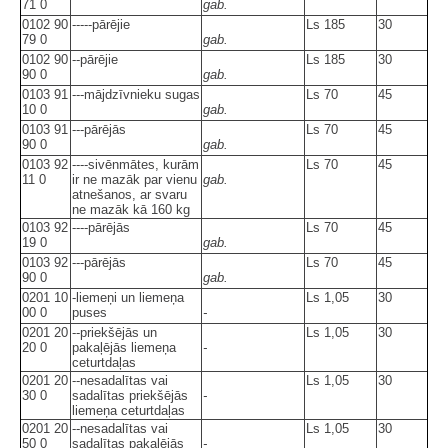
71 0
gab.
0102 90
-----pārējie
Ls 185
30
79 0
gab.
0102 90
--pārējie
Ls 185
30
90 0
gab.
0103 91
---mājdzīvnieku sugas
Ls 70
45
10 0
gab.
0103 91
---pārējās
Ls 70
45
90 0
gab.
0103 92
----sivēnmātes, kurām
Ls 70
45
11 0
ir ne mazāk par vienu
gab.
atnešanos, ar svaru
ne mazāk kā 160 kg
0103 92
----pārējās
Ls 70
45
19 0
gab.
0103 92
---pārējās
Ls 70
45
90 0
gab.
0201 10
-liemeņi un liemeņa
Ls 1,05
30
00 0
puses
-
0201 20
--priekšējās un
Ls 1,05
30
20 0
pakaļējās liemeņa
-
ceturtdaļas
0201 20
--nesadalītas vai
Ls 1,05
30
30 0
sadalītas priekšējās
-
liemeņa ceturtdaļas
0201 20
--nesadalītas vai
Ls 1,05
30
50 0
sadalītas pakaļējās
-