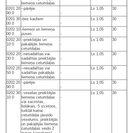
liemeņa ceturtdaļas
0201 20
--pārējie
Ls 1,05
30
90 0
-
0201 30
-bez kauliem
Ls 1,05
30
00 0
-
0202 10
-liemeņi un liemeņa
Ls 1,05
30
00 0
puses
-
0202 20
--priekšējās un
Ls 1,05
30
10 0
pakaļējās liemeņa
-
ceturtdaļas
0202 20
--nesadalītas vai
Ls 1,05
30
30 0
sadalītas priekšējās
-
liemeņa ceturtdaļas
0202 20
--nesadalītas vai
Ls 1,05
30
50 0
sadalītas pakaļējās
-
liemeņa ceturtdaļas
0202 20
--pārējie
Ls 1,05
30
90 0
-
0202 30
--veselas priekšējās
Ls 1,05
30
10 0
liemeņa ceturtdaļas
-
vai sacirstas,
lielākais, 5 izcirtņos,
turklāt katrai
ceturtdaļai jāveido
veselums; priekšējās
un pakaļējās liemeņa
ceturtdaļas veido 2
puses (veselums),