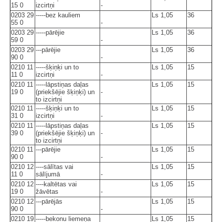
15 0
izcirtņi
-
0203 29
-----bez kauliem
Ls 1,05
36
55 0
-
0203 29
-----pārējie
Ls 1,05
36
59 0
-
0203 29
---pārējie
Ls 1,05
36
90 0
-
0210 11
-----šķiņķi un to
Ls 1,05
15
11 0
izcirtņi
-
0210 11
-----lāpstiņas daļas
Ls 1,05
15
19 0
(priekšējie šķiņķi) un
-
to izcirtņi
0210 11
-----šķiņķi un to
Ls 1,05
15
31 0
izcirtņi
-
0210 11
-----lāpstiņas daļas
Ls 1,05
15
39 0
(priekšējie šķiņķi) un
-
to izcirtņi
0210 11
---pārējie
Ls 1,05
15
90 0
-
0210 12
----sālītas vai
Ls 1,05
15
11 0
sālījumā
-
0210 12
----kaltētas vai
Ls 1,05
15
19 0
žāvētas
-
0210 12
---pārējās
Ls 1,05
15
90 0
-
0210 19
-----bekonu liemeņa
Ls 1,05
15