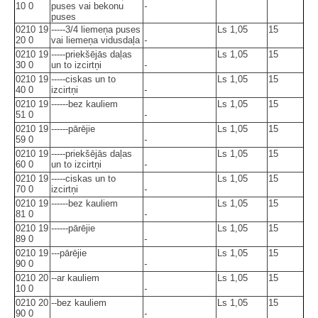
10 0
puses vai bekonu
-
puses
0210 19
-----3/4 liemeņa puses
Ls 1,05
15
20 0
vai liemeņa vidusdaļa
-
0210 19
-----priekšējās daļas
Ls 1,05
15
30 0
un to izcirtņi
-
0210 19
-----ciskas un to
Ls 1,05
15
40 0
izcirtņi
-
0210 19
------bez kauliem
Ls 1,05
15
51 0
-
0210 19
------pārējie
Ls 1,05
15
59 0
-
0210 19
-----priekšējās daļas
Ls 1,05
15
60 0
un to izcirtņi
-
0210 19
-----ciskas un to
Ls 1,05
15
70 0
izcirtņi
-
0210 19
------bez kauliem
Ls 1,05
15
81 0
-
0210 19
------pārējie
Ls 1,05
15
89 0
-
0210 19
---pārējie
Ls 1,05
15
90 0
-
0210 20
--ar kauliem
Ls 1,05
15
10 0
-
0210 20
--bez kauliem
Ls 1,05
15
90 0
-