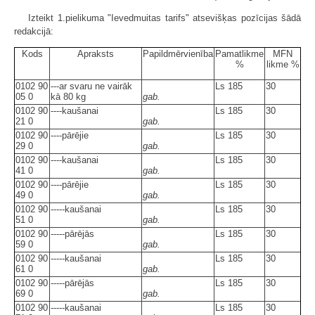
Izteikt 1.pielikuma "Ievedmuitas tarifs" atsevišķas pozīcijas šādā
redakcijā:
Kods
Apraksts
Papildmērvienība
Pamatlikme
MFN
%
likme %
0102 90
---ar svaru ne vairāk
Ls 185
30
05 0
kā 80 kg
gab.
0102 90
----kaušanai
Ls 185
30
21 0
gab.
0102 90
----pārējie
Ls 185
30
29 0
gab.
0102 90
----kaušanai
Ls 185
30
41 0
gab.
0102 90
----pārējie
Ls 185
30
49 0
gab.
0102 90
-----kaušanai
Ls 185
30
51 0
gab.
0102 90
-----pārējās
Ls 185
30
59 0
gab.
0102 90
-----kaušanai
Ls 185
30
61 0
gab.
0102 90
-----pārējās
Ls 185
30
69 0
gab.
0102 90
-----kaušanai
Ls 185
30