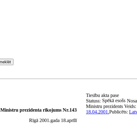
meklēt
Tiesību akta pase
Spēkā esošs
Statuss:
Nos
Ministru prezidents
Veids
Ministru prezidenta rīkojums Nr.143
18.04.2001.
Publicēts:
Latv
Rīgā 2001.gada 18.aprīlī