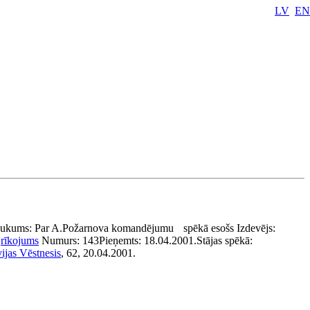
LV
EN
aukums:
Par A.Požarnova komandējumu
spēkā esošs
Izdevējs:
:
rīkojums
Numurs:
143
Pieņemts:
18.04.2001.
Stājas spēkā:
ijas Vēstnesis
, 62, 20.04.2001.