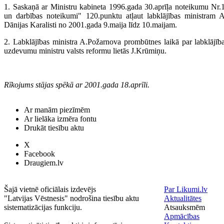
1. Saskaņā ar Ministru kabineta 1996.gada 30.aprīļa noteikumu Nr.1
un darbības noteikumi" 120.punktu atļaut labklājības ministra
Dānijas Karalisti no 2001.gada 9.maija līdz 10.maijam.
2. Labklājības ministra A.Požarnova prombūtnes laikā par labklājības 
uzdevumu ministru valsts reformu lietās J.Krūmiņu.
Rīkojums stājas spēkā ar 2001.gada 18.aprīli.
Ar manām piezīmēm
Ar lielāka izmēra fontu
Drukāt tiesību aktu
X
Facebook
Draugiem.lv
Šajā vietnē oficiālais izdevējs
Par Likumi.lv
"Latvijas Vēstnesis" nodrošina tiesību aktu
Aktualitātes
sistematizācijas funkciju.
Atsauksmēm
Apmācības