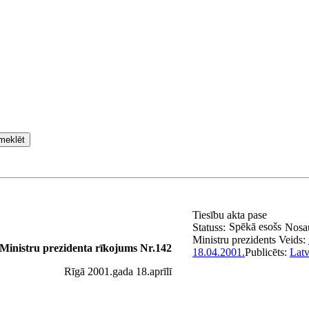
meklēt
Tiesību akta pase
Spēkā esošs
Statuss:
Nosa
Ministru prezidents
Veids:
Ministru prezidenta rīkojums Nr.142
18.04.2001.
Publicēts:
Latv
Rīgā 2001.gada 18.aprīlī