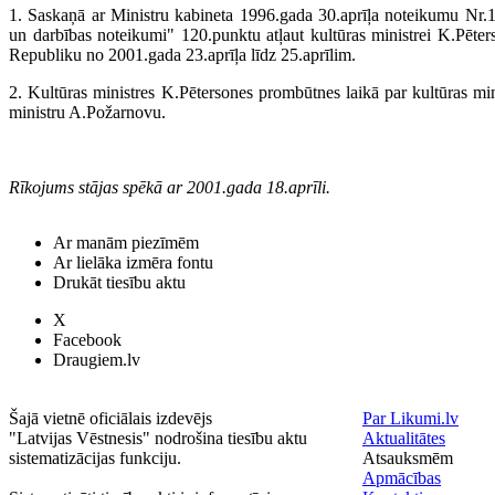
1. Saskaņā ar Ministru kabineta 1996.gada 30.aprīļa noteikumu Nr.16
un darbības noteikumi" 120.punktu atļaut kultūras ministrei K.Pēte
Republiku no 2001.gada 23.aprīļa līdz 25.aprīlim.
2. Kultūras ministres K.Pētersones prombūtnes laikā par kultūras minis
ministru A.Požarnovu.
Rīkojums stājas spēkā ar 2001.gada 18.aprīli.
Ar manām piezīmēm
Ar lielāka izmēra fontu
Drukāt tiesību aktu
X
Facebook
Draugiem.lv
Šajā vietnē oficiālais izdevējs
Par Likumi.lv
"Latvijas Vēstnesis" nodrošina tiesību aktu
Aktualitātes
sistematizācijas funkciju.
Atsauksmēm
Apmācības