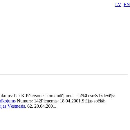
LV
EN
ukums:
Par K.Pētersones komandējumu
spēkā esošs
Izdevējs:
rīkojums
Numurs:
142
Pieņemts:
18.04.2001.
Stājas spēkā:
ijas Vēstnesis
, 62, 20.04.2001.