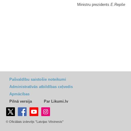
Ministru prezidents
E.Repše
Pašvaldību saistošie noteikumi
Administratīvās atbildības ceļvedis
Apmācības
Pilnā versija
Par Likumi.lv
© Oficiālais izdevējs "Latvijas Vēstnesis"