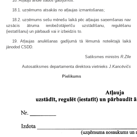
18. Atļauju anulē šādos gadījumos:
18.1. uzņēmums atsakās no atļaujas izmantošanas;
18.2. uzņēmums sešu mēnešu laikā pēc atļaujas saņemšanas nav
uzsācis ātruma ierobežotājierīču uzstādīšanu, regulēšanu
(iestatīšanu) un pārbaudi vai ir izbeidzis to.
19. Atļaujas anulēšanas gadījumā tā lēmumā noteiktajā laikā
jānodod CSDD.
Satiksmes ministrs
R.Zīle
Autosatiksmes departamenta direktora vietnieks
J.Kancēvičs
Pielikums