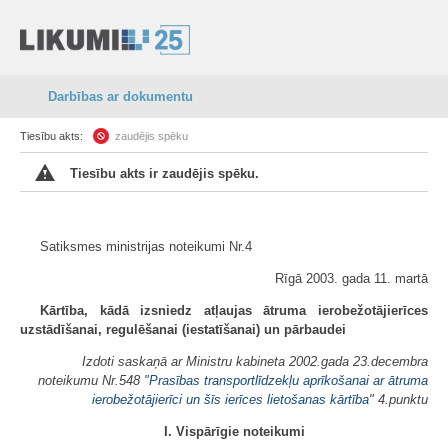
Darbības ar dokumentu
Tiesību akts:
zaudējis spēku
Tiesību akts ir zaudējis spēku.
Satiksmes ministrijas noteikumi Nr.4
Rīgā 2003. gada 11. martā
Kārtība, kādā izsniedz atļaujas ātruma ierobežotājierīces
uzstādīšanai, regulēšanai (iestatīšanai) un pārbaudei
Izdoti saskaņā ar Ministru kabineta 2002.gada 23.decembra
noteikumu Nr.548 "
Prasības transportlīdzekļu aprīkošanai ar ātruma
ierobežotājierīci un šīs ierīces lietošanas kārtība
" 4.punktu
I. Vispārīgie noteikumi