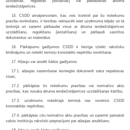
uzstādītas, regulētas (iestatītas) vai pārbaudītas ātruma
ierobežotājierīces.
15. CSDD amatpersonām, kas veic kontroli par šo noteikumu
prasību ievērošanu, ir tiesības netraucēti ieiet uzņēmuma telpās un tā
teritorijā un saņemt pārbaudei visus ar ātruma ierobežotājierīces
uzstādīšanu, regulēšanu (iestatīšanu) un pārbaudi saistītos
dokumentus un materiālus.
16. Pārkāpumu gadījumos CSDD ir tiesīga izteikt rakstisku
brīdinājumu un noteikt termiņu konstatēto nepilnību novēršanai.
17. Atļauju var anulēt šādos gadījumos:
17.1. atļaujas saņemšanai iesniegtie dokumenti satur nepatiesas
ziņas;
17.2. pārkāptas šo noteikumu prasības vai normatīvo aktu
prasības, kas nosaka ātruma ierobežotājierīces uzstādīšanas kārtību;
17.3. uzņēmums noteiktajā termiņā nav novērsis CSDD
konstatētās nepilnības;
17.4. pārkāptas citu normatīvo aktu prasības un saņemti pamatoti
valsts institūciju rakstiski pieprasījumi par atļaujas anulēšanu;