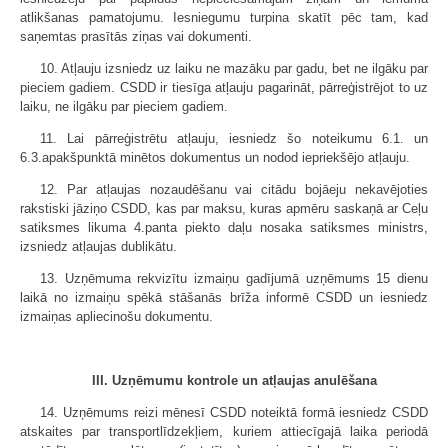
atlikšanas pamatojumu. Iesniegumu turpina skatīt pēc tam, kad
saņemtas prasītās ziņas vai dokumenti.
10. Atļauju izsniedz uz laiku ne mazāku par gadu, bet ne ilgāku par
pieciem gadiem. CSDD ir tiesīga atļauju pagarināt, pārreģistrējot to uz
laiku, ne ilgāku par pieciem gadiem.
11. Lai pārreģistrētu atļauju, iesniedz šo noteikumu 6.1. un
6.3.apakšpunktā minētos dokumentus un nodod iepriekšējo atļauju.
12. Par atļaujas nozaudēšanu vai citādu bojāeju nekavējoties
rakstiski jāziņo CSDD, kas par maksu, kuras apmēru saskaņā ar Ceļu
satiksmes likuma 4.panta piekto daļu nosaka satiksmes ministrs,
izsniedz atļaujas dublikātu.
13. Uzņēmuma rekvizītu izmaiņu gadījumā uzņēmums 15 dienu
laikā no izmaiņu spēkā stāšanās brīža informē CSDD un iesniedz
izmaiņas apliecinošu dokumentu.
III. Uzņēmumu kontrole un atļaujas anulēšana
14. Uzņēmums reizi mēnesī CSDD noteiktā formā iesniedz CSDD
atskaites par transportlīdzekļiem, kuriem attiecīgajā laika periodā