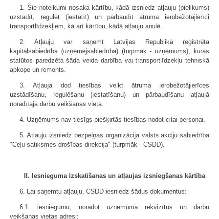
1. Šie noteikumi nosaka kārtību, kādā izsniedz atļauju (pielikums)
uzstādīt, regulēt (iestatīt) un pārbaudīt ātruma ierobežotājierīci
transportlīdzekļiem, kā arī kārtību, kādā atļauju anulē.
2. Atļauju var saņemt Latvijas Republikā reģistrēta
kapitālsabiedrība (uzņēmējsabiedrība) (turpmāk - uzņēmums), kuras
statūtos paredzēta šāda veida darbība vai transportlīdzekļu tehniskā
apkope un remonts.
3. Atļauja dod tiesības veikt ātruma ierobežotājierīces
uzstādīšanu, regulēšanu (iestatīšanu) un pārbaudīšanu atļaujā
norādītajā darbu veikšanas vietā.
4. Uzņēmums nav tiesīgs piešķirtās tiesības nodot citai personai.
5. Atļauju izsniedz bezpeļņas organizācija valsts akciju sabiedrība
"Ceļu satiksmes drošības direkcija" (turpmāk - CSDD).
II. Iesnieguma izskatīšanas un atļaujas izsniegšanas kārtība
6. Lai saņemtu atļauju, CSDD iesniedz šādus dokumentus:
6.1. iesniegumu, norādot uzņēmuma rekvizītus un darbu
veikšanas vietas adresi;