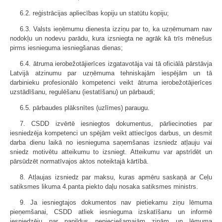
6.2. reģistrācijas apliecības kopiju un statūtu kopiju;
6.3. Valsts ieņēmumu dienesta izziņu par to, ka uzņēmumam nav
nodokļu un nodevu parādu, kura izsniegta ne agrāk kā trīs mēnešus
pirms iesnieguma iesniegšanas dienas;
6.4. ātruma ierobežotājierīces izgatavotāja vai tā oficiālā pārstāvja
Latvijā atzinumu par uzņēmuma tehniskajām iespējām un tā
darbinieku profesionālo kompetenci veikt ātruma ierobežotājierīces
uzstādīšanu, regulēšanu (iestatīšanu) un pārbaudi;
6.5. pārbaudes plāksnītes (uzlīmes) paraugu.
7. CSDD izvērtē iesniegtos dokumentus, pārliecinoties par
iesniedzēja kompetenci un spējām veikt attiecīgos darbus, un desmit
darba dienu laikā no iesnieguma saņemšanas izsniedz atļauju vai
sniedz motivētu atteikumu to izsniegt. Atteikumu var apstrīdēt un
pārsūdzēt normatīvajos aktos noteiktajā kārtībā.
8. Atļaujas izsniedz par maksu, kuras apmēru saskaņā ar Ceļu
satiksmes likuma 4.panta piekto daļu nosaka satiksmes ministrs.
9. Ja iesniegtajos dokumentos nav pietiekamu ziņu lēmuma
pieņemšanai, CSDD atliek iesnieguma izskatīšanu un informē
iesniedzēju par papildus nepieciešamajām ziņām un lēmuma