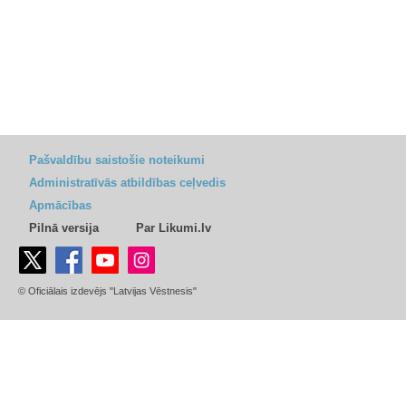
Pašvaldību saistošie noteikumi
Administratīvās atbildības ceļvedis
Apmācības
Pilnā versija
Par Likumi.lv
© Oficiālais izdevējs "Latvijas Vēstnesis"