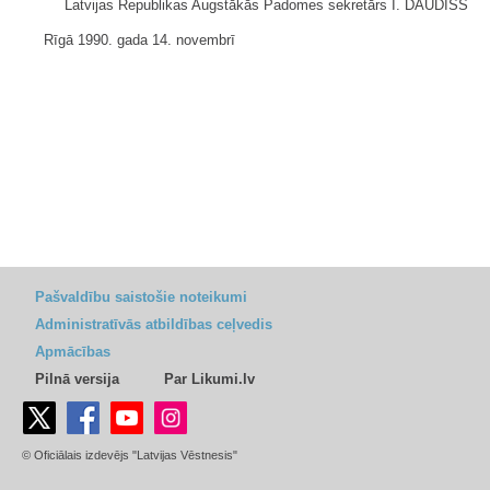
Latvijas Republikas Augstākās Padomes sekretārs I. DAUDIŠS
Rīgā 1990. gada 14. novembrī
Pašvaldību saistošie noteikumi
Administratīvās atbildības ceļvedis
Apmācības
Pilnā versija
Par Likumi.lv
© Oficiālais izdevējs "Latvijas Vēstnesis"