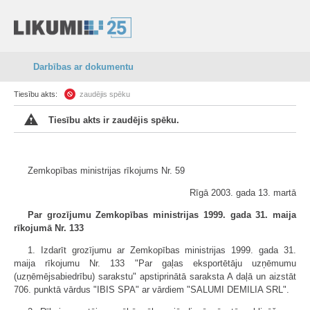
Darbības ar dokumentu
Tiesību akts:
zaudējis spēku
Tiesību akts ir zaudējis spēku.
Zemkopības ministrijas rīkojums Nr. 59
Rīgā 2003. gada 13. martā
Par grozījumu Zemkopības ministrijas 1999. gada 31. maija
rīkojumā Nr. 133
1. Izdarīt grozījumu ar Zemkopības ministrijas 1999. gada 31.
maija rīkojumu Nr. 133 "Par gaļas eksportētāju uzņēmumu
(uzņēmējsabiedrību) sarakstu" apstiprinātā saraksta A daļā un aizstāt
706. punktā vārdus "IBIS SPA" ar vārdiem "SALUMI DEMILIA SRL".