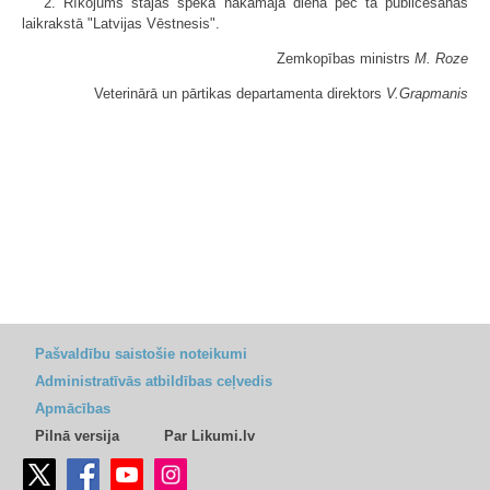
2. Rīkojums stājas spēkā nākamajā dienā pēc tā publicēšanas
laikrakstā "Latvijas Vēstnesis".
Zemkopības ministrs
M. Roze
Veterinārā un pārtikas departamenta direktors
V.Grapmanis
Pašvaldību saistošie noteikumi
Administratīvās atbildības ceļvedis
Apmācības
Pilnā versija
Par Likumi.lv