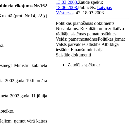
13.03.2003.
Zaudē spēku:
abineta rīkojums Nr.162
18.06.2008.
Publicēts:
Latvijas
Vēstnesis
, 42, 18.03.2003.
martā (prot. Nr.14, 22.§)
Politikas plānošanas dokuments
Nosaukums:
Rezultātu un rezultatīvo
rādītāju sistēmas pamatnostādnes
Veids:
pamatnostādnes
Politikas joma:
Valsts pārvaldes attīstība
Atbildīgā
nā.
iestāde:
Finanšu ministrija
Saistītie dokumenti
Zaudējis spēku ar
esniegt Ministru kabinetā
eta 2002.gada 19.februāra
ineta 2002.gada 11.jūnija
noteikto.
šajiem, ņemot vērā katras