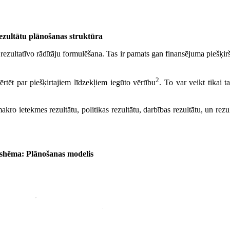
ezultātu plānošanas struktūra
rezultatīvo rādītāju formulēšana. Tas ir pamats gan finansējuma piešķir
2
ērtēt par piešķirtajiem līdzekļiem iegūto vērtību
. To var veikt tikai ta
akro ietekmes rezultātu, politikas rezultātu, darbības rezultātu, un rezu
.shēma: Plānošanas modelis