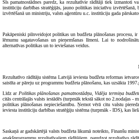
Šīs pamatnostādnes paredz, ka rezultatīvie rādītāji tiek izmantoti val
institūciju darbības stratēģijās, jauno politikas iniciatīvu izvērtēš
izvērtēšanā un ministriju, valsts aģentūru u.c. institūciju gada pārskato
Pakāpeniski pilnveidojot politikas un budžeta plānošanas procesu, ir a
lēmumu sagatavošanas un pieņemšanas līmeni. Lai to nodrošinātu, 
alternatīvas politikas un to ieviešanas veidus.
Rezultatīvo rādītāju sistēma Latvijā ieviesta budžeta reformas ietvaros
saistīta ar pāreju uz programmu budžeta plānošanu, kas uzsākta 1997.
Līdz ar
Politikas plānošanas pamatnostādņu, Vidēja termiņa budžeta
citās centrālajās valsts iestādēs (turpmāk tekstā sākot no 2.nodaļas - m
politikas plānošanas nepieciešamību. Ņemot vērā citu valstu pieredzi 
ieviesta institūciju darbības stratēģiju sistēma (turpmāk - IDS), kas liel
Saskaņā ar gadskārtējā valsts budžeta likumā noteikto, Finanšu minis
apakšprogrammu rezultatīvajiem rādītājiem, paredzot rezultatīvo rādīt