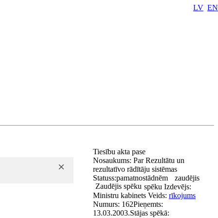
LV
EN
Tiesību akta pase
Nosaukums:
Par Rezultātu un
rezultatīvo rādītāju sistēmas
Statuss:
pamatnostādnēm
zaudējis
Zaudējis spēku
spēku
Izdevējs:
Ministru kabinets
Veids:
rīkojums
Numurs:
162
Pieņemts:
13.03.2003.
Stājas spēkā: