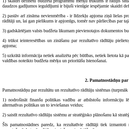
1) skaidri definētu budžeta programmu mērķu trūkums ir radījis situā
daudzos gadījumos ieguldījumi ir bijuši vienīgie iespējamie skaidri def
2) pastāv arī zināma nevienmērība - ir līdzekļu apjoma ziņā lielas 
rādītāji un, lai gan pielikums ir apjomīgs, tomēr nav pārliecības par t
3) gadskārtējam valsts budžeta likumam pievienotajos dokumentos budž
4) trūkst ieinteresētības un zināšanu par rezultatīvo rādītāju piel
apjoma;
5) uzkrātā informācija netiek analizēta pēc būtības, netiek lietota kā
valdības noteikto budžeta mērķu un prioritāšu īstenošanai.
2. Pamatnostādņu par r
Pamatnostādņu par rezultātu un rezultatīvo rādītāju sistēmas (turpmāk 
1) nodrošināt finanšu politikas vadību ar atbilstošu informāciju 
alternatīvas politikas un to ieviešanas veidus;
2) saistīt rezultatīvo rādītāju sistēmu ar stratēģisko plānošanu kā str
Šīs pamatnostādnes paredz, ka rezultatīvie rādītāji tiek izmantot