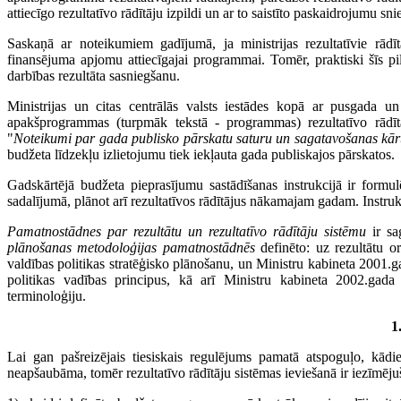
attiecīgo rezultatīvo rādītāju izpildi un ar to saistīto paskaidrojumu sn
Saskaņā ar noteikumiem gadījumā, ja ministrijas rezultatīvie rādītā
finansējuma apjomu attiecīgajai programmai. Tomēr, praktiski šīs piln
darbības rezultāta sasniegšanu.
Ministrijas un citas centrālās valsts iestādes kopā ar pusgada u
apakšprogrammas (turpmāk tekstā - programmas) rezultatīvo rādīt
"
Noteikumi par gada publisko pārskatu saturu un sagatavošanas kār
budžeta līdzekļu izlietojumu tiek iekļauta gada publiskajos pārskatos.
Gadskārtējā budžeta pieprasījumu sastādīšanas instrukcijā ir formu
sadalījumā, plānot arī rezultatīvos rādītājus nākamajam gadam. Instruk
Pamatnostādnes par rezultātu un rezultatīvo rādītāju sistēmu
ir sa
plānošanas metodoloģijas pamatnostādnēs
definēto: uz rezultātu o
valdības politikas stratēģisko plānošanu, un Ministru kabineta 2001.g
politikas vadības principus, kā arī Ministru kabineta 2002.gada 1
terminoloģiju.
1
Lai gan pašreizējais tiesiskais regulējums pamatā atspoguļo, kādi
neapšaubāma, tomēr rezultatīvo rādītāju sistēmas ieviešanā ir iezīmēj