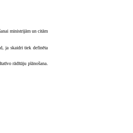
šanai ministrijām un citām
d, ja skaidri tiek definēta
ltatīvo rādītāju plānošana.