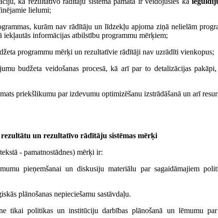
ciju, ka rezultatīvo rādītāju sistēma pamatā ir veidojusies kā
ieguldī
inējamie lielumi;
programmas, kurām nav rādītāju un līdzekļu apjoma ziņā nelielām progr
ajā iekļautās informācijas atbilstību programmu mērķiem;
eta programmu mērķi un rezultatīvie rādītāji nav uzrādīti vienkopus;
ietojumu budžeta veidošanas procesā, kā arī par to detalizācijas pakāp
 pamats priekšlikumu par izdevumu optimizēšanu izstrādāšanā un arī resu
ezultātu un rezultatīvo rādītāju sistēmas mērķi
tekstā - pamatnostādnes) mērķi ir:
lēmumu pieņemšanai un diskusiju materiālu par sagaidāmajiem politik
atēģiskās plānošanas nepieciešamu sastāvdaļu.
i ne tikai politikas un institūciju darbības plānošanā un lēmumu pa