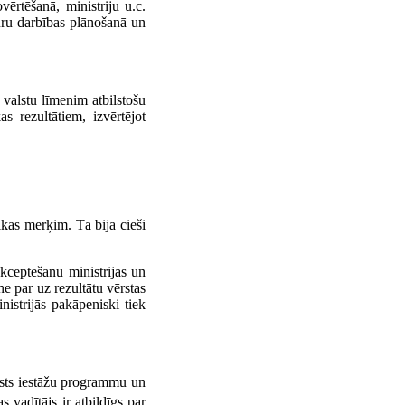
vērtēšanā, ministriju u.c.
tūru darbības plānošanā un
 valstu līmenim atbilstošu
 rezultātiem, izvērtējot
tikas mērķim. Tā bija cieši
kceptēšanu ministrijās un
ne par uz rezultātu vērstas
nistrijās pakāpeniski tiek
alsts iestāžu programmu un
s vadītājs ir atbildīgs par