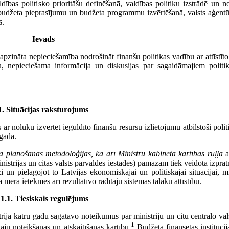
dības politisko prioritāšu definēšanā, valdības politiku izstrādē un no
anā, budžeta pieprasījumu un budžeta programmu izvērtēšanā, valsts aģen
s.
Ievads
pzināta nepieciešamība nodrošināt finanšu politikas vadību ar attīstīto
nepieciešama informācija un diskusijas par sagaidāmajiem politikas
1. Situācijas raksturojums
 ar nolūku izvērtēt ieguldīto finanšu resursu izlietojumu atbilstoši poli
gadā.
 plānošanas metodoloģijas, kā arī Ministru kabineta kārtības ruļļa
a
inistrijas un citas valsts pārvaldes iestādes) pamazām tiek veidota izprat
un pielāgojot to Latvijas ekonomiskajai un politiskajai situācijai, mi
ā mērā ietekmēs arī rezultatīvo rādītāju sistēmas tālāku attīstību.
1.1. Tiesiskais regulējums
trija katru gadu sagatavo noteikumus par ministriju un citu centrālo v
1
āju noteikšanas un atskaitīšanās kārtību.
Budžeta finansētas institūcija