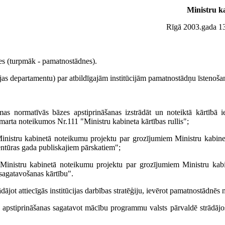
Ministru k
Rīgā 2003.gada 13.
nes (turpmāk - pamatnostādnes).
ijas departamentu) par atbildīgajām institūcijām pamatnostādņu īstenoša
mas normatīvās bāzes apstiprināšanas izstrādāt un noteiktā kārtībā i
arta noteikumos Nr.111 "Ministru kabineta kārtības rullis";
 Ministru kabinetā noteikumu projektu par grozījumiem Ministru kabin
ntūras gada publiskajiem pārskatiem";
t Ministru kabinetā noteikumu projektu par grozījumiem Ministru kab
sagatavošanas kārtību".
dājot attiecīgās institūcijas darbības stratēģiju, ievērot pamatnostādnēs 
ņu apstiprināšanas sagatavot mācību programmu valsts pārvaldē strādājo