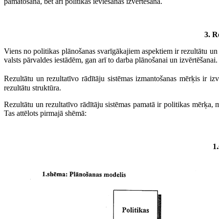
pamatošanā, bet arī politikas ieviešanas izvērtēšanā.
3. R
Viens no politikas plānošanas svarīgākajiem aspektiem ir rezultātu un 
valsts pārvaldes iestādēm, gan arī to darba plānošanai un izvērtēšanai.
Rezultātu un rezultatīvo rādītāju sistēmas izmantošanas mērķis ir izv
rezultātu struktūra.
Rezultātu un rezultatīvo rādītāju sistēmas pamatā ir politikas mērķa, m
Tas attēlots pirmajā shēmā:
1