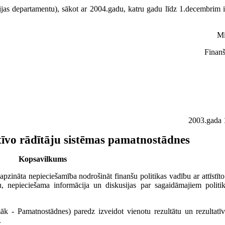
ācijas departamentu), sākot ar 2004.gadu, katru gadu līdz 1.decembrim 
Mi
Finanš
2003.gada 
tīvo rādītāju sistēmas pamatnostādnes
Kopsavilkums
pzināta nepieciešamība nodrošināt finanšu politikas vadību ar attīstīto
nepieciešama informācija un diskusijas par sagaidāmajiem politikas
māk - Pamatnostādnes) paredz izveidot vienotu rezultātu un rezultatī
.