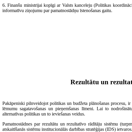
6. Finanšu ministrijai kopīgi ar Valsts kanceleju (Politikas koordin
informatīvu ziņojumu par pamatnostādņu īstenošanas gaitu.
Rezultātu un rezulta
Pakāpeniski pilnveidojot politikas un budžeta plānošanas procesu, ir a
lēmumu sagatavošanas un pieņemšanas līmeni. Lai to nodrošinātu, 
alternatīvas politikas un to ieviešanas veidus.
Pamatnostādnes par rezultātu un rezultatīvo rādītāju sistēmu (turp
atskaitīšanās sistēmu institucionālās darbības stratēģijas (IDS) ietvaros