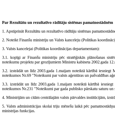
Par Rezultātu un rezultatīvo rādītāju sistēmas pamatnostādnēm
1. Apstiprināt Rezultātu un rezultatīvo rādītāju sistēmas pamatnostād
2. Noteikt Finanšu ministriju un Valsts kanceleju (Politikas koordināc
3. Valsts kancelejai (Politikas koordinācijas departamentam):
3.1. kopīgi ar Finanšu ministriju pēc stratēģiskās plānošanas sistē
noteikumu projektu par grozījumiem Ministru kabineta 2002.gada 12.m
3.2. izstrādāt un līdz 2003.gada 1.maijam noteiktā kārtībā iesniegt
noteikumos Nr.69 "Noteikumi par valsts aģentūras un pašvaldības aģe
3.3. izstrādāt un līdz 2003.gada 1.maijam noteiktā kārtībā iesnieg
noteikumos Nr.231 "Noteikumi par gada publisko pārskatu saturu un 
4. Ministrijām un citām centrālajām valsts pārvaldes institūcijām, izstrā
5. Valsts administrācijas skolai triju mēnešu laikā pēc pamatnostād
ministrijas funkcijas.