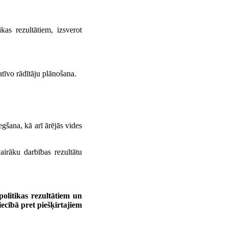
as rezultātiem, izsverot
atīvo rādītāju plānošana.
egšana, kā arī ārējās vides
airāku darbības rezultātu
politikas rezultātiem un
ecībā pret piešķirtajiem