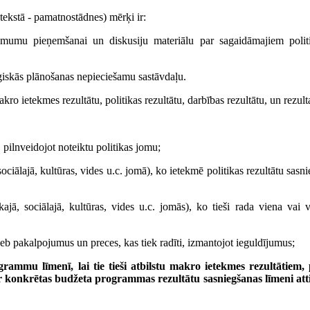
tekstā - pamatnostādnes) mērķi ir:
lēmumu pieņemšanai un diskusiju materiālu par sagaidāmajiem politik
atēģiskās plānošanas nepieciešamu sastāvdaļu.
kro ietekmes rezultātu, politikas rezultātu, darbības rezultātu, un rezult
, pilnveidojot noteiktu politikas jomu;
iālajā, kultūras, vides u.c. jomā), ko ietekmē politikas rezultātu sasni
jā, sociālajā, kultūras, vides u.c. jomās), ko tieši rada viena vai v
jeb pakalpojumus un preces, kas tiek radīti, izmantojot ieguldījumus;
ogrammu līmenī, lai tie tieši atbilstu makro ietekmes rezultātiem, 
 konkrētas budžeta programmas rezultātu sasniegšanas līmeni atti