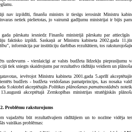
iegšanu.
ji nav izpildīti, finanšu ministrs ir tiesīgs ierosināt Ministru kabi
varas netiek pielietotas, jo vairumā gadījumu ministrijai ir bijis pam
n gada pārskatu iesniedz Finanšu ministrijā pārskatu par attiecīg
āju faktisko izpildi. Saskaņā ar Ministru kabineta 2002.gada 11.j
tību
", informācija par institūciju darbības rezultātiem, tos raksturojošaj
lēts uzdevums - vienlaicīgi ar valsts budžeta līdzekļu pieprasījumu
cijā tiek sniegts skaidrojums par rezultatīvo rādītāju veidiem un plānoša
gatavotas, ievērojot Ministru kabineta 2001.gada 5.aprīlī akceptētaj
rientēts budžets - budžeta veidošanas pamatprincips, kas nosaka vald
ada 9.oktobrī akceptētajās
Politikas plānošanas pamatnostādnēs
noteikt
3.augustā akceptētajā Zemkopības ministrijas stratēģiskās plānošan
.2. Problēmu raksturojums
em vajadzētu būt rezultatīvajiem rādītājiem un to nozīme vidēja te
ušās vairākas problēmas: