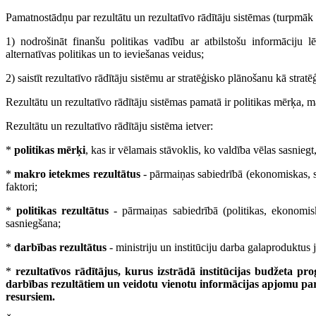
Pamatnostādņu par rezultātu un rezultatīvo rādītāju sistēmas (turpmāk 
1) nodrošināt finanšu politikas vadību ar atbilstošu informāciju 
alternatīvas politikas un to ieviešanas veidus;
2) saistīt rezultatīvo rādītāju sistēmu ar stratēģisko plānošanu kā str
Rezultātu un rezultatīvo rādītāju sistēmas pamatā ir politikas mērķa, ma
Rezultātu un rezultatīvo rādītāju sistēma ietver:
*
politikas mērķi
, kas ir vēlamais stāvoklis, ko valdība vēlas sasniegt
*
makro ietekmes rezultātus
- pārmaiņas sabiedrībā (ekonomiskas, soc
faktori;
*
politikas rezultātus
- pārmaiņas sabiedrībā (politikas, ekonomiska
sasniegšana;
*
darbības rezultātus
- ministriju un institūciju darba galaproduktus 
*
rezultatīvos rādītājus, kurus izstrādā institūcijas budžeta pr
darbības rezultātiem un veidotu vienotu informācijas apjomu par
resursiem.