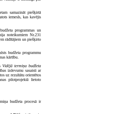
netam samazināt piešķirtā
atots iemesls, kas kavējis
ās budžeta programmas un
ūnija noteikumiem Nr.231
iem rādītājiem un piešķirto
 valsts budžeta programmu
nas kārtību.
ās
Vidējā termiņa budžeta
ības izdevumu sasaisti ar
os uz rezultātu orientētos
as pilotprojektā lietoto
rmiņa budžeta procesā ir