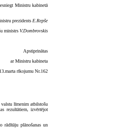
iesniegt Ministru kabinetā
nistru prezidents
E.Repše
u ministrs
V.Dombrovskis
Apstiprinātas
ar Ministru kabineta
13.marta rīkojumu Nr.162
 valstu līmenim atbilstošu
 rezultātiem, izvērtējot
vo rādītāju plānošanas un