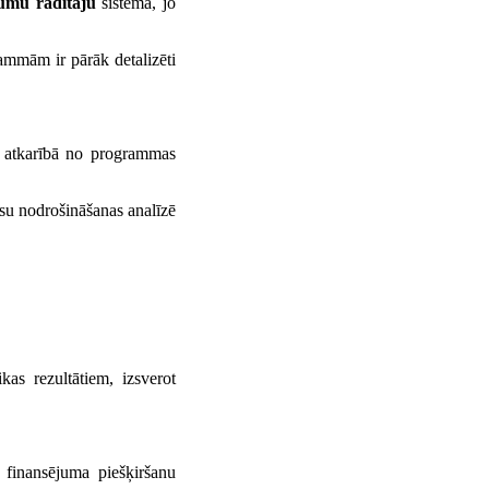
jumu rādītāju
sistēma, jo
ammām ir pārāk detalizēti
i, atkarībā no programmas
rsu nodrošināšanas analīzē
as rezultātiem, izsverot
r finansējuma piešķiršanu