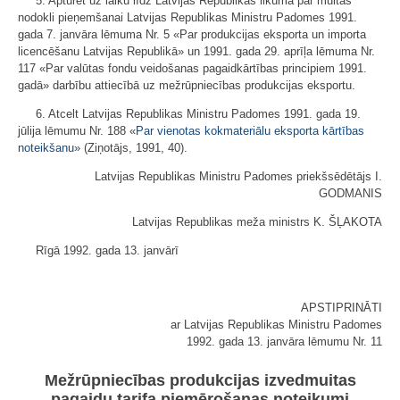
5. Apturēt uz laiku līdz Latvijas Republikas likuma par muitas
nodokli pieņemšanai Latvijas Republikas Ministru Padomes 1991.
gada 7. janvāra lēmuma Nr. 5 «Par produkcijas eksporta un importa
licencēšanu Latvijas Republikā» un 1991. gada 29. aprīļa lēmuma Nr.
117 «Par valūtas fondu veidošanas pagaidkārtības principiem 1991.
gadā» darbību attiecībā uz mežrūpniecības produkcijas eksportu.
6. Atcelt Latvijas Republikas Ministru Padomes 1991. gada 19.
jūlija lēmumu Nr. 188 «
Par vienotas kokmateriālu eksporta kārtības
noteikšanu
» (Ziņotājs, 1991, 40).
Latvijas Republikas Ministru Padomes priekšsēdētājs I.
GODMANIS
Latvijas Republikas meža ministrs K. ŠĻAKOTA
Rīgā 1992. gada 13. janvārī
APSTIPRINĀTI
ar Latvijas Republikas Ministru Padomes
1992. gada 13. janvāra lēmumu Nr. 11
Mežrūpniecības produkcijas izvedmuitas
pagaidu tarifa piemērošanas noteikumi