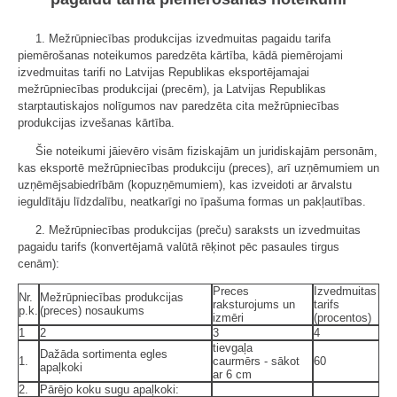
1. Mežrūpniecības produkcijas izvedmuitas pagaidu tarifa
piemērošanas noteikumos paredzēta kārtība, kādā piemērojami
izvedmuitas tarifi no Latvijas Republikas eksportējamajai
mežrūpniecības produkcijai (precēm), ja Latvijas Republikas
starptautiskajos nolīgumos nav paredzēta cita mežrūpniecības
produkcijas izvešanas kārtība.
Šie noteikumi jāievēro visām fiziskajām un juridiskajām personām,
kas eksportē mežrūpniecības produkciju (preces), arī uzņēmumiem un
uzņēmējsabiedrībām (kopuzņēmumiem), kas izveidoti ar ārvalstu
ieguldītāju līdzdalību, neatkarīgi no īpašuma formas un pakļautības.
2. Mežrūpniecības produkcijas (preču) saraksts un izvedmuitas
pagaidu tarifs (konvertējamā valūtā rēķinot pēc pasaules tirgus
cenām):
Preces
Izvedmuitas
Nr.
Mežrūpniecības produkcijas
raksturojums un
tarifs
p.k.
(preces) nosaukums
izmēri
(procentos)
1
2
3
4
tievgaļa
Dažāda sortimenta egles
1.
caurmērs - sākot
60
apaļkoki
ar 6 cm
2.
Pārējo koku sugu apaļkoki: