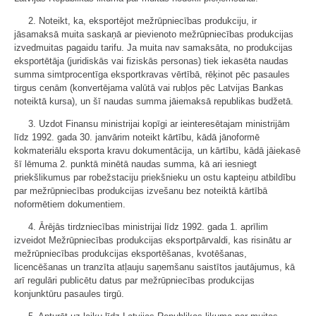
2. Noteikt, ka, eksportējot mežrūpniecības produkciju, ir
jāsamaksā muita saskaņā ar pievienoto mežrūpniecības produkcijas
izvedmuitas pagaidu tarifu. Ja muita nav samaksāta, no produkcijas
eksportētāja (juridiskās vai fiziskās personas) tiek iekasēta naudas
summa simtprocentīga eksportkravas vērtībā, rēķinot pēc pasaules
tirgus cenām (konvertējama valūtā vai rubļos pēc Latvijas Bankas
noteiktā kursa), un šī naudas summa jāiemaksā republikas budžetā.
3. Uzdot Finansu ministrijai kopīgi ar ieinteresētajam ministrijām
līdz 1992. gada 30. janvārim noteikt kārtību, kādā jānoformē
kokmateriālu eksporta kravu dokumentācija, un kārtību, kādā jāiekasē
šī lēmuma 2. punktā minētā naudas summa, kā ari iesniegt
priekšlikumus par robežstaciju priekšnieku un ostu kapteiņu atbildību
par mežrūpniecības produkcijas izvešanu bez noteiktā kārtībā
noformētiem dokumentiem.
4. Ārējās tirdzniecības ministrijai līdz 1992. gada 1. aprīlim
izveidot Mežrūpniecības produkcijas eksportpārvaldi, kas risinātu ar
mežrūpniecības produkcijas eksportēšanas, kvotēšanas,
licencēšanas un tranzīta atļauju saņemšanu saistītos jautājumus, kā
arī regulāri publicētu datus par mežrūpniecības produkcijas
konjunktūru pasaules tirgū.