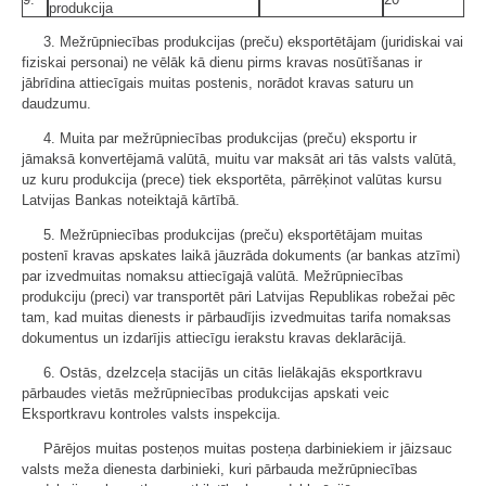
produkcija
3. Mežrūpniecības produkcijas (preču) eksportētājam (juridiskai vai
fiziskai personai) ne vēlāk kā dienu pirms kravas nosūtīšanas ir
jābrīdina attiecīgais muitas postenis, norādot kravas saturu un
daudzumu.
4. Muita par mežrūpniecības produkcijas (preču) eksportu ir
jāmaksā konvertējamā valūtā, muitu var maksāt ari tās valsts valūtā,
uz kuru produkcija (prece) tiek eksportēta, pārrēķinot valūtas kursu
Latvijas Bankas noteiktajā kārtībā.
5. Mežrūpniecības produkcijas (preču) eksportētājam muitas
postenī kravas apskates laikā jāuzrāda dokuments (ar bankas atzīmi)
par izvedmuitas nomaksu attiecīgajā valūtā. Mežrūpniecības
produkciju (preci) var transportēt pāri Latvijas Republikas robežai pēc
tam, kad muitas dienests ir pārbaudījis izvedmuitas tarifa nomaksas
dokumentus un izdarījis attiecīgu ierakstu kravas deklarācijā.
6. Ostās, dzelzceļa stacijās un citās lielākajās eksportkravu
pārbaudes vietās mežrūpniecības produkcijas apskati veic
Eksportkravu kontroles valsts inspekcija.
Pārējos muitas posteņos muitas posteņa darbiniekiem ir jāizsauc
valsts meža dienesta darbinieki, kuri pārbauda mežrūpniecības