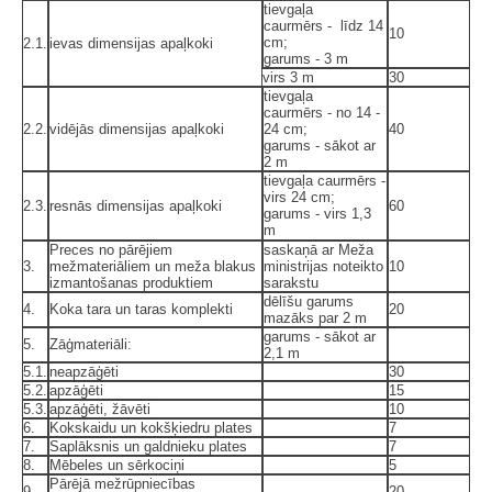
tievgaļa
caurmērs - līdz 14
10
cm;
2.1.
ievas dimensijas apaļkoki
garums - 3 m
virs 3 m
30
tievgaļa
caurmērs - no 14 -
2.2.
vidējās dimensijas apaļkoki
24 cm;
40
garums - sākot ar
2 m
tievgaļa caurmērs -
virs 24 cm;
2.3.
resnās dimensijas apaļkoki
60
garums - virs 1,3
m
Preces no pārējiem
saskaņā ar Meža
3.
mežmateriāliem un meža blakus
ministrijas noteikto
10
izmantošanas produktiem
sarakstu
dēlīšu garums
4.
Koka tara un taras komplekti
20
mazāks par 2 m
garums - sākot ar
5.
Zāģmateriāli:
2,1 m
5.1.
neapzāģēti
30
5.2.
apzāģēti
15
5.3.
apzāģēti, žāvēti
10
6.
Kokskaidu un kokšķiedru plates
7
7.
Saplāksnis un galdnieku plates
7
8.
Mēbeles un sērkociņi
5
Pārējā mežrūpniecības
9.
20