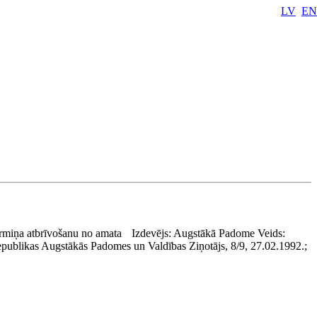
LV
EN
termiņa atbrīvošanu no amata
Izdevējs:
Augstākā Padome
Veids:
epublikas Augstākās Padomes un Valdības Ziņotājs, 8/9, 27.02.1992.;