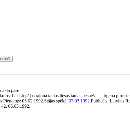
meklēt
u akta pase
kums:
Par Liepājas rajona tautas tiesas tautas tiesneša J. Jirgena pirms
s
Pieņemts:
05.02.1992.
Stājas spēkā:
03.03.1992.
Publicēts:
Latvijas R
 42, 06.03.1992.