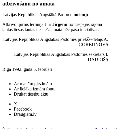
atbrīvošanu no amata
Latvijas Republikas Augstākā Padome
nolemj:
Atbrīvot pirms termiņa Juri
Jirgenu
no Liepājas rajona
tautas tiesas tautas tiesneša amata pēc paša iniciatīvas.
Latvijas Republikas Augstākās Padomes priekšsēdētājs A.
GORBUNOVS
Latvijas Republikas Augstākās Padomes sekretārs I.
DAUDIŠS
Rīgā 1992. gada 5. februārī
Ar manām piezīmēm
Ar lielāka izmēra fontu
Drukāt tiesību aktu
X
Facebook
Draugiem.lv