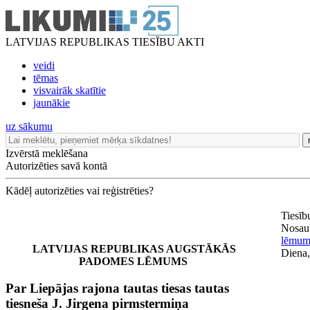
LATVIJAS REPUBLIKAS TIESĪBU AKTI
veidi
tēmas
visvairāk skatītie
jaunākie
uz sākumu
Izvērstā meklēšana
Autorizēties savā kontā
Kādēļ autorizēties vai reģistrēties?
Tiesīb
Nosau
lēmum
LATVIJAS REPUBLIKAS AUGSTĀKĀS
Diena,
PADOMES LĒMUMS
Par Liepājas rajona tautas tiesas tautas
tiesneša J. Jirgena pirmstermiņa