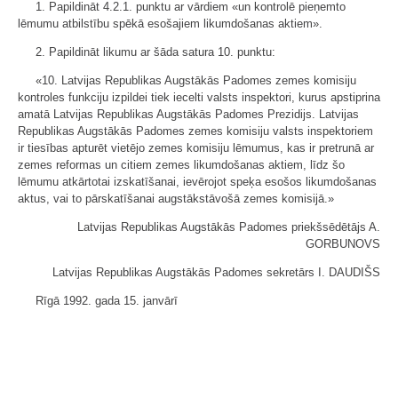
1. Papildināt 4.2.1. punktu ar vārdiem «un kontrolē pieņemto
lēmumu atbilstību spēkā esošajiem likumdošanas aktiem».
2. Papildināt likumu ar šāda satura 10. punktu:
«10. Latvijas Republikas Augstākās Padomes zemes komisiju
kontroles funkciju izpildei tiek iecelti valsts inspektori, kurus apstiprina
amatā Latvijas Republikas Augstākās Padomes Prezidijs. Latvijas
Republikas Augstākās Padomes zemes komisiju valsts inspektoriem
ir tiesības apturēt vietējo zemes komisiju lēmumus, kas ir pretrunā ar
zemes reformas un citiem zemes likumdošanas aktiem, līdz šo
lēmumu atkārtotai izskatīšanai, ievērojot speķa esošos likumdošanas
aktus, vai to pārskatīšanai augstākstāvošā zemes komisijā.»
Latvijas Republikas Augstākās Padomes priekšsēdētājs A.
GORBUNOVS
Latvijas Republikas Augstākās Padomes sekretārs I. DAUDIŠS
Rīgā 1992. gada 15. janvārī