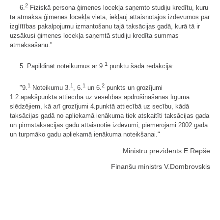
2
6.
Fiziskā persona ģimenes locekļa saņemto studiju kredītu, kuru
tā atmaksā ģimenes locekļa vietā, iekļauj attaisnotajos izdevumos par
izglītības pakalpojumu izmantošanu tajā taksācijas gadā, kurā tā ir
uzsākusi ģimenes locekļa saņemtā studiju kredīta summas
atmaksāšanu."
1
5. Papildināt noteikumus ar 9.
punktu šādā redakcijā:
1
1
1
2
"9.
Noteikumu 3.
, 6.
un 6.
punkts un grozījumi
1.2.apakšpunktā attiecībā uz veselības apdrošināšanas līguma
slēdzējiem, kā arī grozījumi 4.punktā attiecībā uz secību, kādā
taksācijas gadā no apliekamā ienākuma tiek atskaitīti taksācijas gada
un pirmstaksācijas gadu attaisnotie izdevumi, piemērojami 2002.gada
un turpmāko gadu apliekamā ienākuma noteikšanai."
Ministru prezidents E.Repše
Finanšu ministrs V.Dombrovskis