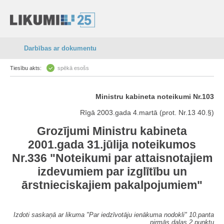
Darbības ar dokumentu
Tiesību akts:
spēkā esošs
Ministru kabineta noteikumi Nr.103
Rīgā 2003.gada 4.martā (prot. Nr.13 40.§)
Grozījumi Ministru kabineta
2001.gada 31.jūlija noteikumos
Nr.336 "Noteikumi par attaisnotajiem
izdevumiem par izglītību un
ārstnieciskajiem pakalpojumiem"
Izdoti saskaņā ar likuma "Par iedzīvotāju ienākuma nodokli" 10.panta
pirmās daļas 2.punktu