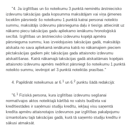
"4. Ja izglītības un šo noteikumu 3.punktā neminētu ārstniecisko
izdevumu taksācijas gada kopsumma maksātājam vai viņa ģimenes
loceklim pārsniedz šo noteikumu 1.punktā katrai personai noteikto
summu, maksātājs izdevumu pārsnieguma daļu ir tiesīgs attiecināt uz
nākamo piecu taksācijas gadu apliekamo ienākumu hronoloģiskā
secībā. Izglītības un ārstniecisko izdevumu kopējā apmēra
pārsnieguma summu, kas izveidojusies taksācijas gadā, maksātājs
atskaita no sava apliekamā ienākuma katrā no nākamajiem pieciem
pēctaksācijas gadiem pēc taksācijas gada attaisnoto izdevumu
atskaitīšanas. Katrā nākamajā taksācijas gadā atskaitāmais kopējais
attaisnoto izdevumu apmērs nedrīkst pārsniegt šo noteikumu 1.punktā
noteikto summu, ievērojot arī 3.punktā noteiktās prasības."
1
2
4. Papildināt noteikumus ar 6.
un 6.
punktu šādā redakcijā:
1
"6.
Fiziskā persona, kura izglītības izdevumu segšanai
normatīvajos aktos noteiktajā kārtībā no valsts budžeta vai
kredītiestādes ir saņēmusi studiju kredītu, iekļauj visu saņemtā
kredīta apmēru attaisnotajos izdevumos par izglītības pakalpojumu
izmantošanu tajā taksācijas gadā, kurā tā saņemto studiju kredītu ir
sākusi atmaksāt.