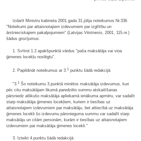
Izdarīt Ministru kabineta 2001.gada 31.jūlija noteikumos Nr.336
"Noteikumi par attaisnotajiem izdevumiem par izglītību un
ārstnieciskajiem pakalpojumiem" (Latvijas Vēstnesis, 2001, 115.nr.)
šādus grozījumus:
1. Svītrot 1.2.apakšpunktā vārdus "paša maksātāja vai viņa
ģimenes locekļu noslēgtu".
1
2. Papildināt noteikumus ar 3.
punktu šādā redakcijā:
1
"3.
Šo noteikumu 3.punktā minētos maksātāja izdevumus, kuri
pēc citu maksātājam likumā paredzēto summu atskaitīšanas
pārsniedz atlikušo maksātāja apliekamā ienākuma apmēru, var sadalīt
starp maksātāja ģimenes locekļiem, kuriem ir tiesības uz
attaisnotajiem izdevumiem par maksātāju, bet attiecībā uz maksātāja
ģimenes locekli šo izdevumu pārsnieguma summu var sadalīt starp
maksātāju un citām personām, kurām ir tiesības uz attaisnotajiem
izdevumiem par maksātāja ģimenes locekli."
3. Izteikt 4.punktu šādā redakcijā: