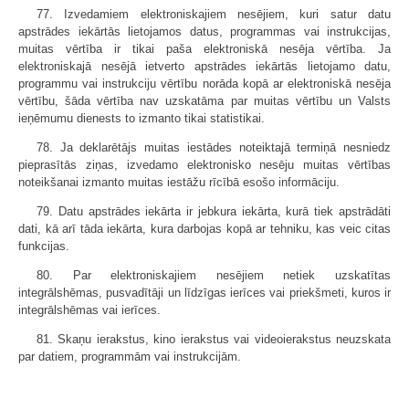
77. Izvedamiem elektroniskajiem nesējiem, kuri satur datu
apstrādes iekārtās lietojamos datus, programmas vai instrukcijas,
muitas vērtība ir tikai paša elektroniskā nesēja vērtība. Ja
elektroniskajā nesējā ietverto apstrādes iekārtās lietojamo datu,
programmu vai instrukciju vērtību norāda kopā ar elektroniskā nesēja
vērtību, šāda vērtība nav uzskatāma par muitas vērtību un Valsts
ieņēmumu dienests to izmanto tikai statistikai.
78. Ja deklarētājs muitas iestādes noteiktajā termiņā nesniedz
pieprasītās ziņas, izvedamo elektronisko nesēju muitas vērtības
noteikšanai izmanto muitas iestāžu rīcībā esošo informāciju.
79. Datu apstrādes iekārta ir jebkura iekārta, kurā tiek apstrādāti
dati, kā arī tāda iekārta, kura darbojas kopā ar tehniku, kas veic citas
funkcijas.
80. Par elektroniskajiem nesējiem netiek uzskatītas
integrālshēmas, pusvadītāji un līdzīgas ierīces vai priekšmeti, kuros ir
integrālshēmas vai ierīces.
81. Skaņu ierakstus, kino ierakstus vai videoierakstus neuzskata
par datiem, programmām vai instrukcijām.