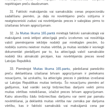
nopirktajam preču daudzumam.
31. Faktiski maksājamās vai samaksātās cenas proporcionālu
sadalīšanu piemēro, ja daļa no novērtējamo preču sūtījuma ir
neatgriezeniski zudusi vai novērtējamās preces ir sabojātas pirms to
izlaišanas brīvam apgrozījumam.
32. Ja
Muitas likuma
165.pantā
minētajā faktiski samaksātajā vai
maksājamā cenā ietilpst attiecīgajā preču izcelsmes vai nosūtītāja
valstī piemērojamie iekšējie nodokļi par minētajām precēm, šo
nodokļu summu neietver muitas vērtībā, ja muitas iestādei ir iesniegti
dokumentāri pierādījumi par to, ka attiecīgajā valstī samaksātie
nodokļi tiks atmaksāti pircējam, kas novērtējamās preces ieved
Latvijas Republikā.
33. Piemērojot
Muitas likuma
165.pantu
, pārdošanai paredzēto
preču deklarēšana izlaišanai brīvam apgrozījumam ir pietiekams
nosacījums, lai uzskatītu, ka attiecīgās preces ir pārdotas izvešanai
uz Latvijas Republikas muitas teritoriju. Šo nosacījumu piemēro arī
gadījumos, kad vairāki secīgi tirdzniecības darījumi veikti pirms
muitas vērtības noteikšanas, izlaižot preces brīvam apgrozījumam.
Katru atsevišķu šādu tirdzniecības darījumu var ņemt par pamatu
novērtēšanai, ja deklarētā muitas vērtība nav zemāka par darījuma
vērtību, kas ir faktiski samaksātā vai maksājamā cena par