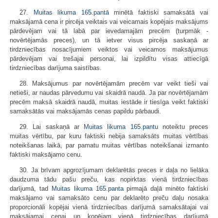
27.
Muitas likuma
165.pantā
minētā faktiski samaksātā vai
maksājamā cena ir pircēja veiktais vai veicamais kopējais maksājums
pārdevējam vai tā labā par ievedamajām precēm (turpmāk -
novērtējamās preces), un tā ietver visus pircēja saskaņā ar
tirdzniecības nosacījumiem veiktos vai veicamos maksājumus
pārdevējam vai trešajai personai, lai izpildītu visas attiecīgā
tirdzniecības darījuma saistības.
28. Maksājumus par novērtējamām precēm var veikt tieši vai
netieši, ar naudas pārvedumu vai skaidrā naudā. Ja par novērtējamām
precēm maksā skaidrā naudā, muitas iestāde ir tiesīga veikt faktiski
samaksātās vai maksājamās cenas papildu pārbaudi.
29. Lai saskaņā ar
Muitas likuma
165.pantu
noteiktu preces
muitas vērtību, par kuru faktiski nebija samaksāts muitas vērtības
noteikšanas laikā, par pamatu muitas vērtības noteikšanai izmanto
faktiski maksājamo cenu.
30. Ja brīvam apgrozījumam deklarētās preces ir daļa no lielāka
daudzuma tādu pašu preču, kas nopirktas vienā tirdzniecības
darījumā, tad
Muitas likuma
165.panta
pirmajā daļā minēto faktiski
maksājamo vai samaksāto cenu par deklarēto preču daļu nosaka
proporcionāli kopējai vienā tirdzniecības darījumā samaksātajai vai
maksājamai cenai un kopējam vienā tirdzniecības darījumā