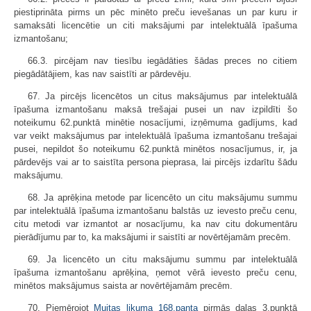
piestiprināta pirms un pēc minēto preču ievešanas un par kuru ir
samaksāti licencētie un citi maksājumi par intelektuālā īpašuma
izmantošanu;
66.3. pircējam nav tiesību iegādāties šādas preces no citiem
piegādātājiem, kas nav saistīti ar pārdevēju.
67. Ja pircējs licencētos un citus maksājumus par intelektuālā
īpašuma izmantošanu maksā trešajai pusei un nav izpildīti šo
noteikumu 62.punktā minētie nosacījumi, izņēmuma gadījums, kad
var veikt maksājumus par intelektuālā īpašuma izmantošanu trešajai
pusei, nepildot šo noteikumu 62.punktā minētos nosacījumus, ir, ja
pārdevējs vai ar to saistīta persona pieprasa, lai pircējs izdarītu šādu
maksājumu.
68. Ja aprēķina metode par licencēto un citu maksājumu summu
par intelektuālā īpašuma izmantošanu balstās uz ievesto preču cenu,
citu metodi var izmantot ar nosacījumu, ka nav citu dokumentāru
pierādījumu par to, ka maksājumi ir saistīti ar novērtējamām precēm.
69. Ja licencēto un citu maksājumu summu par intelektuālā
īpašuma izmantošanu aprēķina, ņemot vērā ievesto preču cenu,
minētos maksājumus saista ar novērtējamām precēm.
70. Piemērojot
Muitas likuma
168.panta
pirmās daļas 3.punktā