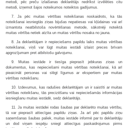
metodi, pēc preču izlaišanas deklarētājs nedrīkst izvēlēties citu
metodi, izņemot šajos noteikumos noteiktos gadījumus.
7. Ja pēc muitas vērtības noteikšanas noskaidrots, ka tās
noteikšanai iesniegtās ziņas bijušas nepatiesas vai kļūdainas vai arī
izmantota neatbilstoša novērtēšanas metode, sākotnēji noteiktā
muitas vērtība netiek atzīta un muitas vērtību nosaka no jauna.
8. Ja deklarētājam ir nepieciešams papildu laiks muitas vērtības
noteikšanai, viņš var lūgt muitas iestādi izlaist preces brīvam
apgrozījumam pret atbilstošu galvojumu.
9. Muitas iestāde ir tiesīga pieprasīt jebkuras ziņas un
dokumentus, kas nepieciešami muitas vērtības noteikšanai, kā arī
pieaicināt personas vai slēgt līgumus ar ekspertiem par muitas
vērtības noteikšanu.
10. Izdevumus, kas radušies deklarētājam un ir saistīti ar muitas
vērtības noteikšanu, tās precizēšanu vai nepieciešamās informācijas
iesniegšanu muitas iestādē, sedz deklarētājs.
11. Ja muitas iestādei rodas šaubas par deklarēto muitas vērtību,
tā var pieprasīt attiecīgas papildu ziņas. Ja arī pēc papildu ziņu
saņemšanas šaubas paliek, muitas iestāde informē par to deklarētāju
un dod viņam iespēju sniegt attiecīgus paskaidrojumus pirms