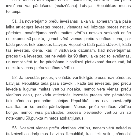
ievešanu vai pārdošanu (realizēšanu) Latvijas Republikas muitas
teritorijā.
51. Ja novērtējamo preču ievešanas laikā vai apmēram tajā pašā
laikā attiecīgās ievestās preces, vienādās vai līdzīgās preces netiek
pārdotas, novērtējamo preču muitas vērtību nosaka saskaņā ar šo
noteikumu 50.punktu, ņemot vērā vienas preču vienības cenu, par
kādu preces tiek pārdotas Latvijas Republikā tādā pašā stāvoklī, kādā
tās ievestas, dienā, kas ir vistuvākā datumam, kad novērtējamās
preces tika ievestas, bet ne vēlāk kā 90 dienu laikā pēc to ievešanas,
un ņemot vērā to, ka pārdošana ir notikusi pietiekamā daudzumā, lai
noteiktu vienas preču vienības vērtību.
52. Ja ievestās preces, vienādās vai līdzīgās preces nav pārdotas
Latvijas Republikā tādā pašā stāvoklī, kādā tās ievestas, pēc preču
ievedēja lūguma muitas vērtību nosaka, ņemot vērā vienas preču
vienības cenu, par kādu attiecīgās ievestās preces pēc pārstrādes
tiek pārdotas personām Latvijas Republikā, kas nav savstarpēji
saistītas ar šo preču pārdevējiem. Vienas preču vienības vērtību
koriģē, ņemot vērā pārstrādes procesā pievienoto vērtību un šo
noteikumu 50.punktā minētos atskaitījumus.
53. Nosakot vienas preču vienības vērtību, neņem vērā nekādus
tirdzniecības darījumus Latvijas Republikā, kas tiek veikti, pārdodot