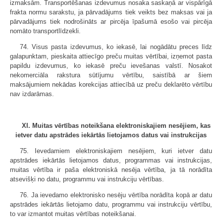
izmaksām. Transportēšanas izdevumus nosaka saskaņā ar vispārīgā
frakta normu sarakstu, ja pārvadājums tiek veikts bez maksas vai ja
pārvadājums tiek nodrošināts ar pircēja īpašumā esošo vai pircēja
nomāto transportlīdzekli.
74. Visus pasta izdevumus, ko iekasē, lai nogādātu preces līdz
galapunktam, pieskaita attiecīgo preču muitas vērtībai, izņemot pasta
papildu izdevumus, ko iekasē preču ievešanas valstī. Nosakot
nekomerciāla rakstura sūtījumu vērtību, saistībā ar šiem
maksājumiem nekādas korekcijas attiecībā uz preču deklarēto vērtību
nav izdarāmas.
XI. Muitas vērtības noteikšana elektroniskajiem nesējiem, kas
ietver datu apstrādes iekārtās lietojamos datus vai instrukcijas
75. Ievedamiem elektroniskajiem nesējiem, kuri ietver datu
apstrādes iekārtās lietojamos datus, programmas vai instrukcijas,
muitas vērtība ir paša elektroniskā nesēja vērtība, ja tā norādīta
atsevišķi no datu, programmu vai instrukciju vērtības.
76. Ja ievedamo elektronisko nesēju vērtība norādīta kopā ar datu
apstrādes iekārtās lietojamo datu, programmu vai instrukciju vērtību,
to var izmantot muitas vērtības noteikšanai.