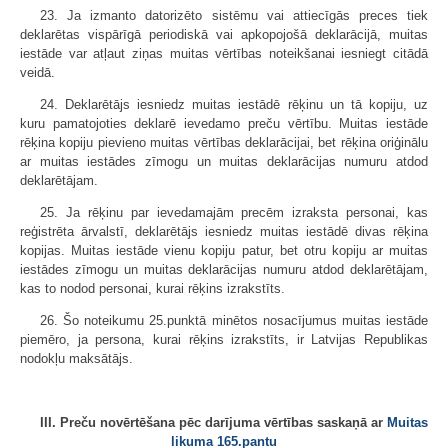
23. Ja izmanto datorizēto sistēmu vai attiecīgās preces tiek
deklarētas vispārīgā periodiskā vai apkopojošā deklarācijā, muitas
iestāde var atļaut ziņas muitas vērtības noteikšanai iesniegt citādā
veidā.
24. Deklarētājs iesniedz muitas iestādē rēķinu un tā kopiju, uz
kuru pamatojoties deklarē ievedamo preču vērtību. Muitas iestāde
rēķina kopiju pievieno muitas vērtības deklarācijai, bet rēķina oriģinālu
ar muitas iestādes zīmogu un muitas deklarācijas numuru atdod
deklarētājam.
25. Ja rēķinu par ievedamajām precēm izraksta personai, kas
reģistrēta ārvalstī, deklarētājs iesniedz muitas iestādē divas rēķina
kopijas. Muitas iestāde vienu kopiju patur, bet otru kopiju ar muitas
iestādes zīmogu un muitas deklarācijas numuru atdod deklarētājam,
kas to nodod personai, kurai rēķins izrakstīts.
26. Šo noteikumu 25.punktā minētos nosacījumus muitas iestāde
piemēro, ja persona, kurai rēķins izrakstīts, ir Latvijas Republikas
nodokļu maksātājs.
III. Preču novērtēšana pēc darījuma vērtības saskaņā ar
Muitas
likuma
165.pantu