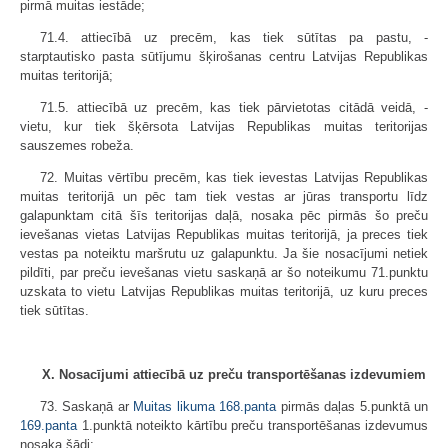
pirmā muitas iestāde;
71.4. attiecībā uz precēm, kas tiek sūtītas pa pastu, -
starptautisko pasta sūtījumu šķirošanas centru Latvijas Republikas
muitas teritorijā;
71.5. attiecībā uz precēm, kas tiek pārvietotas citādā veidā, -
vietu, kur tiek šķērsota Latvijas Republikas muitas teritorijas
sauszemes robeža.
72. Muitas vērtību precēm, kas tiek ievestas Latvijas Republikas
muitas teritorijā un pēc tam tiek vestas ar jūras transportu līdz
galapunktam citā šīs teritorijas daļā, nosaka pēc pirmās šo preču
ievešanas vietas Latvijas Republikas muitas teritorijā, ja preces tiek
vestas pa noteiktu maršrutu uz galapunktu. Ja šie nosacījumi netiek
pildīti, par preču ievešanas vietu saskaņā ar šo noteikumu 71.punktu
uzskata to vietu Latvijas Republikas muitas teritorijā, uz kuru preces
tiek sūtītas.
X. Nosacījumi attiecībā uz preču transportēšanas izdevumiem
73. Saskaņā ar
Muitas likuma
168.panta
pirmās daļas 5.punktā un
169.panta
1.punktā noteikto kārtību preču transportēšanas izdevumus
nosaka šādi: