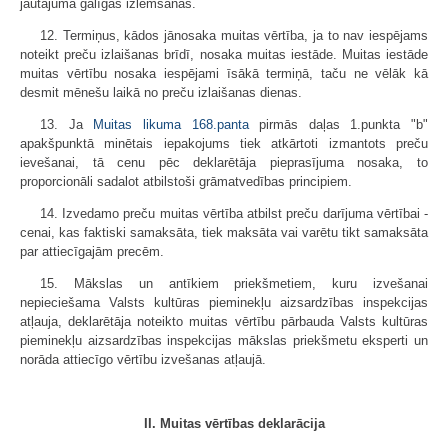
jautājuma galīgās izlemšanas.
12. Termiņus, kādos jānosaka muitas vērtība, ja to nav iespējams
noteikt preču izlaišanas brīdī, nosaka muitas iestāde. Muitas iestāde
muitas vērtību nosaka iespējami īsākā termiņā, taču ne vēlāk kā
desmit mēnešu laikā no preču izlaišanas dienas.
13. Ja
Muitas likuma
168.panta
pirmās daļas 1.punkta "b"
apakšpunktā minētais iepakojums tiek atkārtoti izmantots preču
ievešanai, tā cenu pēc deklarētāja pieprasījuma nosaka, to
proporcionāli sadalot atbilstoši grāmatvedības principiem.
14. Izvedamo preču muitas vērtība atbilst preču darījuma vērtībai -
cenai, kas faktiski samaksāta, tiek maksāta vai varētu tikt samaksāta
par attiecīgajām precēm.
15. Mākslas un antīkiem priekšmetiem, kuru izvešanai
nepieciešama Valsts kultūras pieminekļu aizsardzības inspekcijas
atļauja, deklarētāja noteikto muitas vērtību pārbauda Valsts kultūras
pieminekļu aizsardzības inspekcijas mākslas priekšmetu eksperti un
norāda attiecīgo vērtību izvešanas atļaujā.
II. Muitas vērtības deklarācija