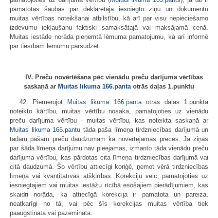
pamatotas šaubas par deklarētāja iesniegto ziņu un dokumentu
muitas vērtības noteikšanai atbilstību, kā arī par visu nepieciešamo
izdevumu iekļaušanu faktiski samaksātajā vai maksājamā cenā.
Muitas iestāde norāda pieņemtā lēmuma pamatojumu, kā arī informē
par tiesībām lēmumu pārsūdzēt.
IV. Preču novērtēšana pēc vienādu preču darījuma vērtības
saskaņā ar
Muitas likuma
166.panta
otrās daļas 1.punktu
42. Piemērojot
Muitas likuma
166.panta
otrās daļas 1.punktā
noteikto kārtību, muitas vērtību nosaka, pamatojoties uz vienādu
preču darījuma vērtību - muitas vērtību, kas noteikta saskaņā ar
Muitas likuma
165.pantu
tāda paša līmeņa tirdzniecības darījumā un
tādam pašam preču daudzumam kā novērtējamās preces. Ja ziņas
par šāda līmeņa darījumu nav pieejamas, izmanto tāda vienādu preču
darījuma vērtību, kas pārdotas cita līmeņa tirdzniecības darījumā vai
citā daudzumā. Šo vērtību attiecīgi koriģē, ņemot vērā tirdzniecības
līmeņa vai kvantitatīvās atšķirības. Korekciju veic, pamatojoties uz
iesniegtajiem vai muitas iestāžu rīcībā esošajiem pierādījumiem, kas
skaidri norāda, ka attiecīgā korekcija ir pamatota un pareiza,
neatkarīgi no tā, vai pēc šīs korekcijas muitas vērtība tiek
paaugstināta vai pazemināta.