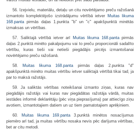
56. Izejvielu, materiālu, detaļu un citu novērtējamo preču ražošanā
izmantoto komplektējošo izstrādājumu vērtībā ietver
Muitas likuma
168.panta
pirmās daļas 1.punkta "b" un "c" apakšpunktā minētās
izmaksas un vērtības.
57. Saliktajā vērtībā ietver arī
Muitas likuma
168.panta
pirmās
daļas 2.punktā minēto pakalpojumu vai to preču proporcionāli sadalīto
vērtību, kuras tieši vai netieši piegādājis pircējs izmantošanai
novērtējamo preču ražošanā.
58.
Muitas likuma
168.panta
pirmās daļas 2.punkta "d"
apakšpunktā minēto muitas vērtību ietver saliktajā vērtībā tikai tad, ja
par to maksā ražotājs.
59. Ja saliktās vērtības noteikšanai izmanto ziņas, kuras nav
piegādājis ražotājs vai kuras nav piegādātas ražotāja vārdā, muitas
iestādes informē deklarētāju (pēc viņa pieprasījuma) par attiecīgo ziņu
avotiem, izmantotajiem datiem un uz tiem pamatotajiem aprēķiniem.
60.
Muitas likuma
169.panta
3.punktā minētos nosacījumus
piemēro arī tad, ja muitas vērtību nosaka nevis pēc darījuma vērtības,
bet ar citu metodi.