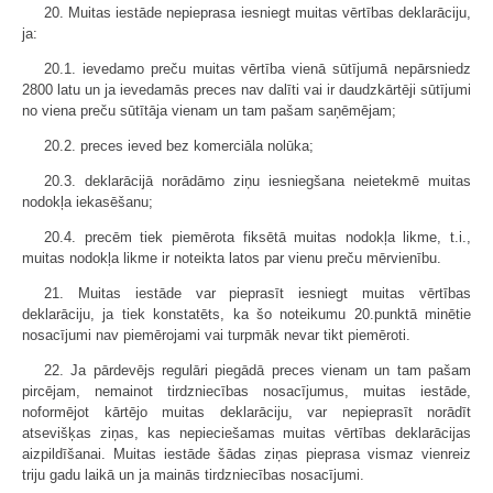
20. Muitas iestāde nepieprasa iesniegt muitas vērtības deklarāciju,
ja:
20.1. ievedamo preču muitas vērtība vienā sūtījumā nepārsniedz
2800 latu un ja ievedamās preces nav dalīti vai ir daudzkārtēji sūtījumi
no viena preču sūtītāja vienam un tam pašam saņēmējam;
20.2. preces ieved bez komerciāla nolūka;
20.3. deklarācijā norādāmo ziņu iesniegšana neietekmē muitas
nodokļa iekasēšanu;
20.4. precēm tiek piemērota fiksētā muitas nodokļa likme, t.i.,
muitas nodokļa likme ir noteikta latos par vienu preču mērvienību.
21. Muitas iestāde var pieprasīt iesniegt muitas vērtības
deklarāciju, ja tiek konstatēts, ka šo noteikumu 20.punktā minētie
nosacījumi nav piemērojami vai turpmāk nevar tikt piemēroti.
22. Ja pārdevējs regulāri piegādā preces vienam un tam pašam
pircējam, nemainot tirdzniecības nosacījumus, muitas iestāde,
noformējot kārtējo muitas deklarāciju, var nepieprasīt norādīt
atsevišķas ziņas, kas nepieciešamas muitas vērtības deklarācijas
aizpildīšanai. Muitas iestāde šādas ziņas pieprasa vismaz vienreiz
triju gadu laikā un ja mainās tirdzniecības nosacījumi.