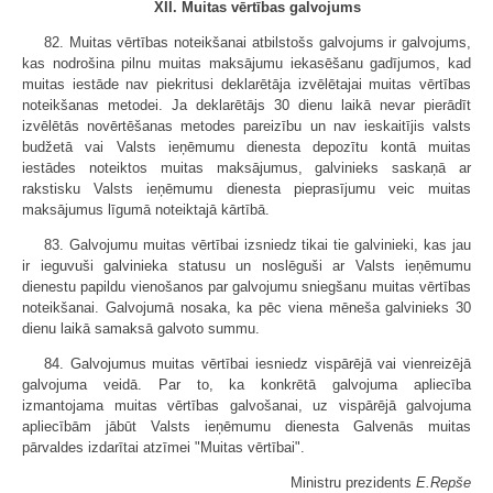
XII. Muitas vērtības galvojums
82. Muitas vērtības noteikšanai atbilstošs galvojums ir galvojums,
kas nodrošina pilnu muitas maksājumu iekasēšanu gadījumos, kad
muitas iestāde nav piekritusi deklarētāja izvēlētajai muitas vērtības
noteikšanas metodei. Ja deklarētājs 30 dienu laikā nevar pierādīt
izvēlētās novērtēšanas metodes pareizību un nav ieskaitījis valsts
budžetā vai Valsts ieņēmumu dienesta depozītu kontā muitas
iestādes noteiktos muitas maksājumus, galvinieks saskaņā ar
rakstisku Valsts ieņēmumu dienesta pieprasījumu veic muitas
maksājumus līgumā noteiktajā kārtībā.
83. Galvojumu muitas vērtībai izsniedz tikai tie galvinieki, kas jau
ir ieguvuši galvinieka statusu un noslēguši ar Valsts ieņēmumu
dienestu papildu vienošanos par galvojumu sniegšanu muitas vērtības
noteikšanai. Galvojumā nosaka, ka pēc viena mēneša galvinieks 30
dienu laikā samaksā galvoto summu.
84. Galvojumus muitas vērtībai iesniedz vispārējā vai vienreizējā
galvojuma veidā. Par to, ka konkrētā galvojuma apliecība
izmantojama muitas vērtības galvošanai, uz vispārējā galvojuma
apliecībām jābūt Valsts ieņēmumu dienesta Galvenās muitas
pārvaldes izdarītai atzīmei "Muitas vērtībai".
Ministru prezidents
E.Repše