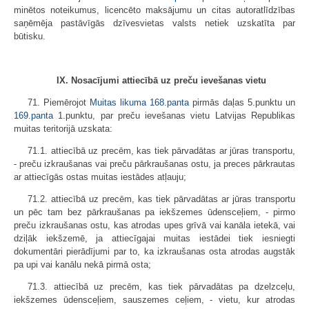
minētos noteikumus, licencēto maksājumu un citas autoratlīdzības
saņēmēja pastāvīgās dzīvesvietas valsts netiek uzskatīta par
būtisku.
IX. Nosacījumi attiecībā uz preču ievešanas vietu
71. Piemērojot
Muitas likuma
168.panta
pirmās daļas 5.punktu un
169.panta
1.punktu, par preču ievešanas vietu Latvijas Republikas
muitas teritorijā uzskata:
71.1. attiecībā uz precēm, kas tiek pārvadātas ar jūras transportu,
- preču izkraušanas vai preču pārkraušanas ostu, ja preces pārkrautas
ar attiecīgās ostas muitas iestādes atļauju;
71.2. attiecībā uz precēm, kas tiek pārvadātas ar jūras transportu
un pēc tam bez pārkraušanas pa iekšzemes ūdensceļiem, - pirmo
preču izkraušanas ostu, kas atrodas upes grīvā vai kanāla ietekā, vai
dziļāk iekšzemē, ja attiecīgajai muitas iestādei tiek iesniegti
dokumentāri pierādījumi par to, ka izkraušanas osta atrodas augstāk
pa upi vai kanālu nekā pirmā osta;
71.3. attiecībā uz precēm, kas tiek pārvadātas pa dzelzceļu,
iekšzemes ūdensceļiem, sauszemes ceļiem, - vietu, kur atrodas