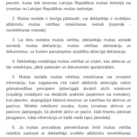
precēm, kuras tiek ievestas Latvijas Republikas muitas teritorijā vai
izvestas no Latvijas Republikas muitas teritorijas.
2. Muitas iestāde ir tiesīga pārbaudīt, vai deklarētājs ir izvēlējies
atbilstošu muitas vērtības noteikšanas metodi (turpmāk -
novērtēšanas metode).
3. Lai tiktu noteikta muitas vērtība, deklarētājs muitas iestādē
iesniedz muitas deklarāciju, muitas vērtības deklarāciju un
dokumentus, uz kuriem pamatojoties aizpildīta attiecīgā deklarācija.
4. Deklarētāja norādītajai muitas vērtībai un ziņām, kas attiecas uz
tās noteikšanu, jābūt patiesām un dokumentāri apstiprinātām.
5. Muitas iestāde muitas vērtības noteikšanai var izmantot
informāciju, kas sagatavota citā valstī atbilstoši attiecīgās valsts
grāmatvedības principiem (attiecīgajā ārvalstī atzīti noteikumi
(vispārīgi norādījumi vai detalizēti praktiski paņēmieni vai metodes),
kuri jāievēro, atspoguļojot bilancē resursus un saistības kā aktīvus un
pasīvus. Minētie noteikumi nosaka, kuras izmaiņas aktīvos un
pasīvos jāatspoguļo, kā jāvērtē aktīvi un pasīvi, kādi finanšu pārskati
jāsagatavo, kāda informācija un kādā veidā tajos jānorāda).
6. Ja muitas procedūras piemērošanas brīdī muitas vērtība
noteikta saskaņā ar deklarētāja izvēlēto atbilstošo novērtēšanas