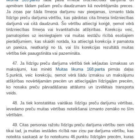
apmēram tādam pašam preču daudzumam kā novērtējamās preces.
Ja ziņas par šāda līmeņa darījumu nav pieejamas, izmanto tāda
līdzīgo preču darījuma vērtību, kas pārdotas cita līmeņa tirdzniecības
darījumā vai citā daudzumā. Šo vērtību attiecīgi koriģē, ņemot vērā
tirdzniecības līmeņa vai kvantitatīvās atšķirības. Korekciju veic,
pamatojoties uz iesniegtajiem vai muitas iestāžu rīcībā esošajiem
pierādījumiem, kas skaidri norāda, ka attiecīgā korekcija ir pamatota
un pareiza, neatkarīgi no tā, vai šīs korekcijas rezultātā muitas
vērtība tiek paaugstināta vai pazemināta.
47. Ja līdzīgu preču darījuma vērtībā tiek iekļautas izmaksas un
maksājumi, kas minēti
Muitas likuma
168.panta
pirmās daļas
5.punktā, veic korekciju, ņemot vērā šādu izmaksu un maksājumu
atšķirības novērtējamām precēm un attiecīgajām līdzīgajām precēm,
ko nosaka preču pārvadāšanas attālums un izvēlētais transporta
veids.
48. Ja tiek konstatētas vairākas līdzīgu preču darījumu vērtības,
ievedamo preču muitas vērtības noteikšanai izmanto zemāko no šīm
vērtībām.
49. Citas personas ražotu līdzīgu preču darījuma vērtību ņem vērā
tikai tad, ja muitas iestādes rīcībā nav ziņu par darījuma vērtību, kas
noteikta saskaņā ar šo noteikumu 46.punktu līdzīgām precēm, kuras