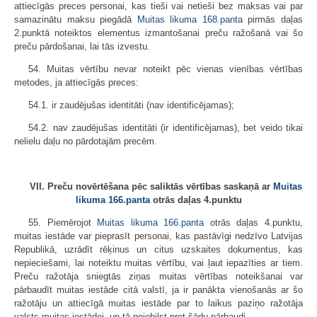
attiecīgās preces personai, kas tieši vai netieši bez maksas vai par
samazinātu maksu piegādā
Muitas likuma
168.panta
pirmās daļas
2.punktā noteiktos elementus izmantošanai preču ražošanā vai šo
preču pārdošanai, lai tās izvestu.
54. Muitas vērtību nevar noteikt pēc vienas vienības vērtības
metodes, ja attiecīgās preces:
54.1. ir zaudējušas identitāti (nav identificējamas);
54.2. nav zaudējušas identitāti (ir identificējamas), bet veido tikai
nelielu daļu no pārdotajām precēm.
VII. Preču novērtēšana pēc saliktās vērtības saskaņā ar
Muitas
likuma
166.panta
otrās daļas 4.punktu
55. Piemērojot
Muitas likuma
166.panta
otrās daļas 4.punktu,
muitas iestāde var pieprasīt personai, kas pastāvīgi nedzīvo Latvijas
Republikā, uzrādīt rēķinus un citus uzskaites dokumentus, kas
nepieciešami, lai noteiktu muitas vērtību, vai ļaut iepazīties ar tiem.
Preču ražotāja sniegtās ziņas muitas vērtības noteikšanai var
pārbaudīt muitas iestāde citā valstī, ja ir panākta vienošanās ar šo
ražotāju un attiecīgā muitas iestāde par to laikus paziņo ražotāja
valsts muitas iestādei, un tā neiebilst pret šādu pārbaudi.