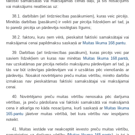
faktiski samaksātās vai maksājamās cenas daļu, ja šis nosacījums
vai maksājums neattiecas uz:
38.1. darbībām (arī tirdzniecības pasākumiem), kuras veic pircējs.
Minētās darbības (pasākumi) ir veikti par pircēja līdzekļiem arī tad, ja
to paredz pircēja un pārdevēja noslēgtais līgums;
38.2. faktoru, kuru ņem vērā, pieskaitot faktiski samaksātajai vai
maksājamai cenai papildmaksu saskaņā ar
Muitas likuma
168.pantu
.
39. Darbības (arī tirdzniecības pasākumi), kuras pircējs veic par
saviem līdzekļiem un kuras nav minētas
Muitas likuma
168.pantā
,
nav uzskatāmas par pircēja netiešo maksājumu pārdevējam arī tad, ja
tās var būt izdevīgas pārdevējam vai ir uzsāktas pēc vienošanās ar
pārdevēju. Nosakot novērtējamo preču muitas vērtību, minēto darbību
izmaksas nav pieskaitāmas faktiski samaksātajai vai maksājamai
cenai.
40. Novērtējamo preču muitas vērtību nenosaka pēc darījuma
vērtības, ja preču pārdošana vai faktiski samaksātā vai maksājamā
cena ir atkarīga no kāda nosacījuma, kurš saskaņā ar
Muitas likuma
165.pantu
jāietver muitas vērtībā, bet kura vērtību nav iespējams
noteikt.
41. Muitas iestāde var neakceptēt ievesto preču muitas vērtību,
pamatojoties uz darījuma vērtību (
Muitas likuma
165.pants
), ja tai ir