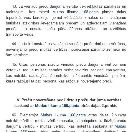
43. Ja vienādu preču darījuma vērtībā tiek iekļautas izmaksas un
maksājumi, kas minēti
Muitas likuma
168.panta
pirmās daļas
5.punktā, veic korekciju, ņemot vērā šādu izmaksu un maksājumu
būtiskas atšķirības ievedamajām precēm un attiecīgajām vienādām
precēm, ko nosaka preču pārvadāšanas attālums un izvēlētais
transporta veids.
44. Ja tiek konstatētas vairākas vienādu preču darījumu vērtības,
novērtējamo preču muitas vērtības noteikšanai izmanto zemāko no
šīm vērtībām.
45. Citas personas ražotu vienādu preču darījuma vērtību ņem
vērā tikai tad, ja muitas iestādes rīcībā nav ziņu par darījuma vērtību,
kas noteikta saskaņā ar šo noteikumu 42.punktu vienādām precēm,
kuras ražojusi tā pati persona, kas ražojusi novērtējamo preci.
V. Preču novērtēšana pēc līdzīgu preču darījuma vērtības
saskaņā ar
Muitas likuma
166.panta
otrās daļas 2.punktu
46. Piemērojot
Muitas likuma
166.panta
otrās daļas 2.punktā
noteikto kārtību, muitas vērtību nosaka, pamatojoties uz līdzīgu preču
darījuma vērtību - muitas vērtību, kas noteikta saskaņā ar
Muitas
likuma
165.pantu
tāda paša līmeņa tirdzniecības darījumā un