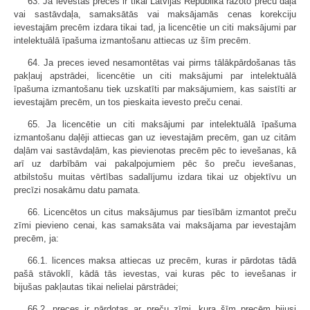
63. Ja ievestās preces ir tikai Latvijas Republikā ražoto preču daļa
vai sastāvdaļa, samaksātās vai maksājamās cenas korekciju
ievestajām precēm izdara tikai tad, ja licencētie un citi maksājumi par
intelektuālā īpašuma izmantošanu attiecas uz šīm precēm.
64. Ja preces ieved nesamontētas vai pirms tālākpārdošanas tās
pakļauj apstrādei, licencētie un citi maksājumi par intelektuālā
īpašuma izmantošanu tiek uzskatīti par maksājumiem, kas saistīti ar
ievestajām precēm, un tos pieskaita ievesto preču cenai.
65. Ja licencētie un citi maksājumi par intelektuālā īpašuma
izmantošanu daļēji attiecas gan uz ievestajām precēm, gan uz citām
daļām vai sastāvdaļām, kas pievienotas precēm pēc to ievešanas, kā
arī uz darbībām vai pakalpojumiem pēc šo preču ievešanas,
atbilstošu muitas vērtības sadalījumu izdara tikai uz objektīvu un
precīzi nosakāmu datu pamata.
66. Licencētos un citus maksājumus par tiesībām izmantot preču
zīmi pievieno cenai, kas samaksāta vai maksājama par ievestajām
precēm, ja:
66.1. licences maksa attiecas uz precēm, kuras ir pārdotas tādā
pašā stāvoklī, kādā tās ievestas, vai kuras pēc to ievešanas ir
bijušas pakļautas tikai nelielai pārstrādei;
66.2. preces ir pārdotas ar preču zīmi, kura šīm precēm bijusi