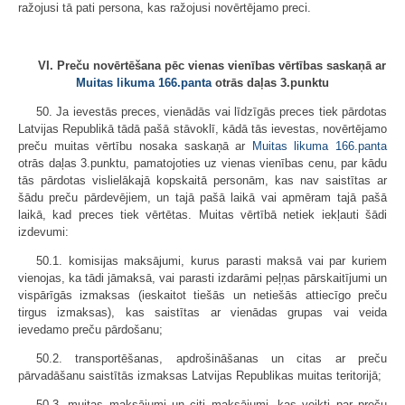
ražojusi tā pati persona, kas ražojusi novērtējamo preci.
VI. Preču novērtēšana pēc vienas vienības vērtības saskaņā ar
Muitas likuma
166.panta
otrās daļas 3.punktu
50. Ja ievestās preces, vienādās vai līdzīgās preces tiek pārdotas
Latvijas Republikā tādā pašā stāvoklī, kādā tās ievestas, novērtējamo
preču muitas vērtību nosaka saskaņā ar
Muitas likuma
166.panta
otrās daļas 3.punktu, pamatojoties uz vienas vienības cenu, par kādu
tās pārdotas vislielākajā kopskaitā personām, kas nav saistītas ar
šādu preču pārdevējiem, un tajā pašā laikā vai apmēram tajā pašā
laikā, kad preces tiek vērtētas. Muitas vērtībā netiek iekļauti šādi
izdevumi:
50.1. komisijas maksājumi, kurus parasti maksā vai par kuriem
vienojas, ka tādi jāmaksā, vai parasti izdarāmi peļņas pārskaitījumi un
vispārīgās izmaksas (ieskaitot tiešās un netiešās attiecīgo preču
tirgus izmaksas), kas saistītas ar vienādas grupas vai veida
ievedamo preču pārdošanu;
50.2. transportēšanas, apdrošināšanas un citas ar preču
pārvadāšanu saistītās izmaksas Latvijas Republikas muitas teritorijā;
50.3. muitas maksājumi un citi maksājumi, kas veikti par preču