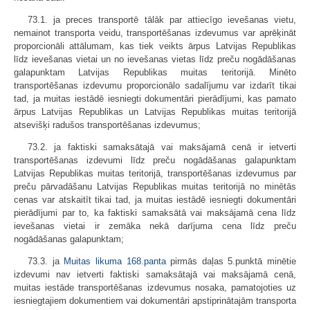
73.1. ja preces transportē tālāk par attiecīgo ievešanas vietu,
nemainot transporta veidu, transportēšanas izdevumus var aprēķināt
proporcionāli attālumam, kas tiek veikts ārpus Latvijas Republikas
līdz ievešanas vietai un no ievešanas vietas līdz preču nogādāšanas
galapunktam Latvijas Republikas muitas teritorijā. Minēto
transportēšanas izdevumu proporcionālo sadalījumu var izdarīt tikai
tad, ja muitas iestādē iesniegti dokumentāri pierādījumi, kas pamato
ārpus Latvijas Republikas un Latvijas Republikas muitas teritorijā
atsevišķi radušos transportēšanas izdevumus;
73.2. ja faktiski samaksātajā vai maksājamā cenā ir ietverti
transportēšanas izdevumi līdz preču nogādāšanas galapunktam
Latvijas Republikas muitas teritorijā, transportēšanas izdevumus par
preču pārvadāšanu Latvijas Republikas muitas teritorijā no minētās
cenas var atskaitīt tikai tad, ja muitas iestādē iesniegti dokumentāri
pierādījumi par to, ka faktiski samaksātā vai maksājamā cena līdz
ievešanas vietai ir zemāka nekā darījuma cena līdz preču
nogādāšanas galapunktam;
73.3. ja
Muitas likuma
168.panta
pirmās daļas 5.punktā minētie
izdevumi nav ietverti faktiski samaksātajā vai maksājamā cenā,
muitas iestāde transportēšanas izdevumus nosaka, pamatojoties uz
iesniegtajiem dokumentiem vai dokumentāri apstiprinātajām transporta