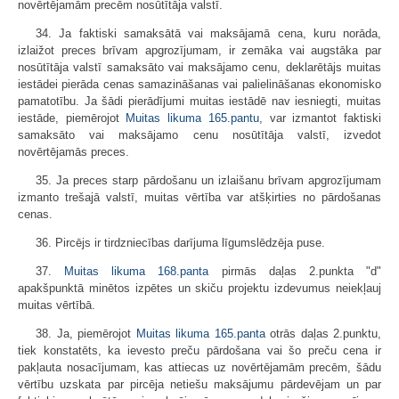
novērtējamām precēm nosūtītāja valstī.
34. Ja faktiski samaksātā vai maksājamā cena, kuru norāda,
izlaižot preces brīvam apgrozījumam, ir zemāka vai augstāka par
nosūtītāja valstī samaksāto vai maksājamo cenu, deklarētājs muitas
iestādei pierāda cenas samazināšanas vai palielināšanas ekonomisko
pamatotību. Ja šādi pierādījumi muitas iestādē nav iesniegti, muitas
iestāde, piemērojot
Muitas likuma
165.pantu
, var izmantot faktiski
samaksāto vai maksājamo cenu nosūtītāja valstī, izvedot
novērtējamās preces.
35. Ja preces starp pārdošanu un izlaišanu brīvam apgrozījumam
izmanto trešajā valstī, muitas vērtība var atšķirties no pārdošanas
cenas.
36. Pircējs ir tirdzniecības darījuma līgumslēdzēja puse.
37.
Muitas likuma
168.panta
pirmās daļas 2.punkta "d"
apakšpunktā minētos izpētes un skiču projektu izdevumus neiekļauj
muitas vērtībā.
38. Ja, piemērojot
Muitas likuma
165.panta
otrās daļas 2.punktu,
tiek konstatēts, ka ievesto preču pārdošana vai šo preču cena ir
pakļauta nosacījumam, kas attiecas uz novērtējamām precēm, šādu
vērtību uzskata par pircēja netiešu maksājumu pārdevējam un par