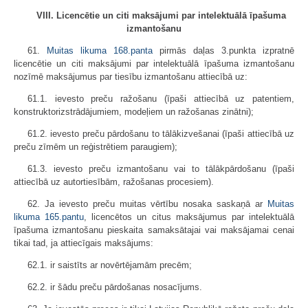
VIII. Licencētie un citi maksājumi par intelektuālā īpašuma
izmantošanu
61.
Muitas likuma
168.panta
pirmās daļas 3.punkta izpratnē
licencētie un citi maksājumi par intelektuālā īpašuma izmantošanu
nozīmē maksājumus par tiesību izmantošanu attiecībā uz:
61.1. ievesto preču ražošanu (īpaši attiecībā uz patentiem,
konstruktorizstrādājumiem, modeļiem un ražošanas zinātni);
61.2. ievesto preču pārdošanu to tālākizvešanai (īpaši attiecībā uz
preču zīmēm un reģistrētiem paraugiem);
61.3. ievesto preču izmantošanu vai to tālākpārdošanu (īpaši
attiecībā uz autortiesībām, ražošanas procesiem).
62. Ja ievesto preču muitas vērtību nosaka saskaņā ar
Muitas
likuma
165.pantu
, licencētos un citus maksājumus par intelektuālā
īpašuma izmantošanu pieskaita samaksātajai vai maksājamai cenai
tikai tad, ja attiecīgais maksājums:
62.1. ir saistīts ar novērtējamām precēm;
62.2. ir šādu preču pārdošanas nosacījums.