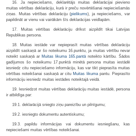
16. Ja nepieciešams, deklarētājs muitas deklarācijai pievieno
muitas vērtības deklarāciju, kurā ir preču novērtēšanai nepieciešamās
ziņas. Muitas vērtības deklarāciju (
pielikums
), ja nepieciešams, var
papildināt ar vienu vai vairākām šīs deklarācijas veidlapām.
17. Muitas vērtības deklarāciju drīkst aizpildīt tikai Latvijas
Republikas persona.
18. Muitas iestāde var nepieprasīt muitas vērtības deklarāciju
aizpildīt saskaņā ar šo noteikumu 16.punktu, ja muitas vērtību nevar
noteikt saskaņā ar
Muitas likuma
165.pantā
noteikto kārtību. Šādos
gadījumos šo noteikumu 17.punktā minētā persona muitas iestādē
iesniedz citu nepieciešamo informāciju, kas var tikt pieprasīta muitas
vērtības noteikšanai saskaņā ar citu
Muitas likuma
pantu. Pieprasīto
informāciju iesniedz muitas iestādes noteiktajā veidā.
19. Iesniedzot muitas vērtības deklarāciju muitas iestādē, persona
ir atbildīga par:
19.1. deklarācijā sniegto ziņu pareizību un pilnīgumu;
19.2. iesniegto dokumentu autentiskumu;
19.3. papildu informācijas vai dokumentu iesniegšanu, kas
nepieciešami muitas vērtības noteikšanai.