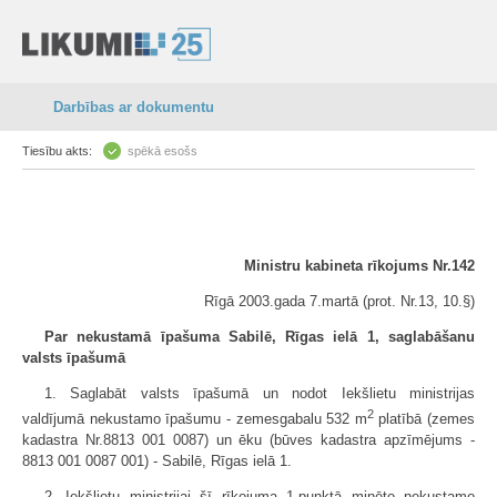
Darbības ar dokumentu
Tiesību akts:
spēkā esošs
Ministru kabineta rīkojums Nr.142
Rīgā 2003.gada 7.martā (prot. Nr.13, 10.§)
Par nekustamā īpašuma Sabilē, Rīgas ielā 1, saglabāšanu
valsts īpašumā
1. Saglabāt valsts īpašumā un nodot Iekšlietu ministrijas
2
valdījumā nekustamo īpašumu - zemesgabalu 532 m
platībā (zemes
kadastra Nr.8813 001 0087) un ēku (būves kadastra apzīmējums -
8813 001 0087 001) - Sabilē, Rīgas ielā 1.
2. Iekšlietu ministrijai šī rīkojuma 1.punktā minēto nekustamo