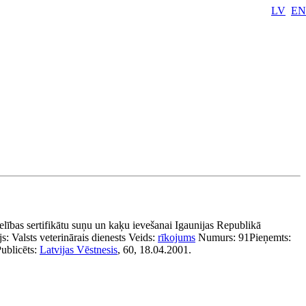
LV
EN
elības sertifikātu suņu un kaķu ievešanai Igaunijas Republikā
js:
Valsts veterinārais dienests
Veids:
rīkojums
Numurs:
91
Pieņemts:
ublicēts:
Latvijas Vēstnesis
, 60, 18.04.2001.