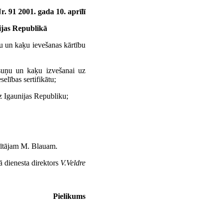
. 91 2001. gada 10. aprīlī
ijas Republikā
u un kaķu ievešanas kārtību
, suņu un kaķu izvešanai uz
elības sertifikātu;
uz Igaunijas Republiku;
adītājam M. Blauam.
rā dienesta direktors
V.Veldre
Pielikums