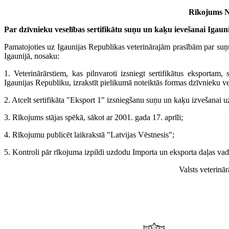
Rīkojums Nr
Par dzīvnieku veselības sertifikātu suņu un kaķu ievešanai Igaun
Pamatojoties uz Igaunijas Republikas veterinārajām prasībām par suņ
Igaunijā, nosaku:
1. Veterinārārstiem, kas pilnvaroti izsniegt sertifikātus eksportam
Igaunijas Republiku, izrakstīt pielikumā noteiktās formas dzīvnieku ves
2. Atcelt sertifikāta "Eksport 1" izsniegšanu suņu un kaķu izvešanai 
3. Rīkojums stājas spēkā, sākot ar 2001. gada 17. aprīli;
4. Rīkojumu publicēt laikrakstā "Latvijas Vēstnesis";
5. Kontroli pār rīkojuma izpildi uzdodu Importa un eksporta daļas v
Valsts veterinā