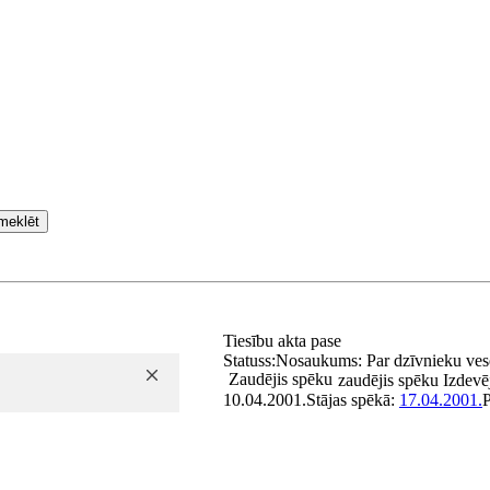
meklēt
Tiesību akta pase
Statuss:
Nosaukums:
Par dzīvnieku ves
Zaudējis spēku
zaudējis spēku
Izdevē
10.04.2001.
Stājas spēkā:
17.04.2001.
P