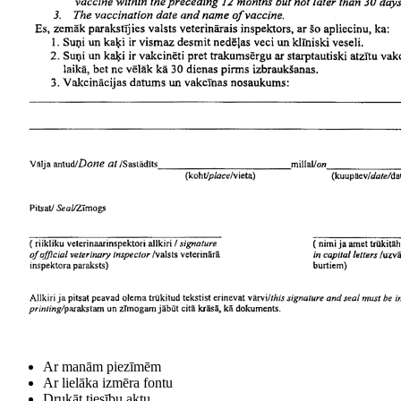
Ar manām piezīmēm
Ar lielāka izmēra fontu
Drukāt tiesību aktu