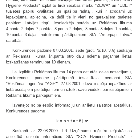
Hygiene Products" izplatīto tirdzniecības marku "ZEWA" un "EDET"
tualetes papīru kvalitātes un īpašību rādītāji, kuri ir atrodami uz
iepakojuma, apliecina, ka tieši tie ir vieni no garākajiem tualetes
papīriem Latvijas tirgū. Iesniedzējs norāda uz Reklāmas likuma
4.panta 2.daļas 7.punkta, 8.panta 2.daļas, 8.panta 3.daļas 1.punkta,
10.panta 3.daļas noteikumu pārkāpumiem SIA "Amerpap Latvia"
darbībās.
Konkurences padome 07.03.2001. sēdē (prot. Nr.10, 3.§) saskaņā
ar Reklāmas likuma 14.panta otro daļu nolēma pagarināt lietas
izskatīšanas termiņu par 10 dienām.
Lai izpildītu Reklāmas likuma 14.panta ceturtās daļas nosacījumu,
Konkurences padome pārkāpumā iesaistītajai personai SIA
"Reklāmas aģentūra "AGE"" 27.03.2001. deva iespēju iepazīties ar
lietā esošajiem pierādījumiem un izteikt savu viedokli par iespējamiem
Reklāms likuma pārkāpumiem.
Izvērtējot rīcībā esošo informāciju un ar lietu saistītos apstākļus,
Konkurences padome
k o n s t a t ē j a:
Saskaņā ar 22.08.2000. LR Uzņēmumu reģistra reģistrācijas
apliecībā sniegto informāciju SIA "SCA Hygiene Products" ir