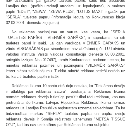
nav uzskatāms par garāko tualetes papīru, kāds tiek piedāvāts
Latvijas tirgū (īpašību rādītāji atrodami uz iepakojuma), jo tualetes
papīri "EDET", "ZEWA", "ZEWA PLUS", "LOTUS MAXI" ir garāki par
"SERLA" tualetes papīru (informācija iegūta no Konkurences biroja
02.03.2001. dienesta ziņojuma).
No reklāmas paziņojuma un satura, kas vēsta, ka "SERLA
TUALETES PAPĪRS - VIENMĒR GARĀKS", ir saprotams, ka citi
tualetes papīri ir īsāki. Lai gan vārdkopa VIENMĒR GARĀKS un
vārds VISGARĀKAIS par sinonīmiem nav atzīstami (pēc LU Latviešu
valodas institūta Valsts valodas konsultāciju dienesta 06.03.2001.
sniegtās izziņas Nr.a-017497), tomēr Konkurences padome secina, ka
minētās reklāmas pazīmes un paziņojums "VIENMĒR GARĀKS"
ietver slēptu salīdzinājumu. Turklāt minētā reklāma netieši norāda uz
to, ka citi tualetes papīri ir īsāki.
Reklāmas likuma 10.panta otrā daļa nosaka, ka "Reklāmas devējs
ir atbildīgs par reklāmas saturu". Saskaņā ar Reklāmas likuma
normām reklāmas devējs ir tiesīgs pasūtīt tikai tādu reklāmu, kas nav
pretrunā ar šo likumu. Latvijas Republikas Reklāmas likuma normas
attiecas uz Latvijas Republikā reģistrētām uzņēmējsabiedrībām. Tā kā
tirdzniecības markas "SERLA" tualetes papīra un papīra dvieļu
reklāmas devējs ir Somijā reģistrēts uzņēmums "METSA TISSUE
OYJ", tad tas nav uzskatāms par Reklāmas likuma subjektu.