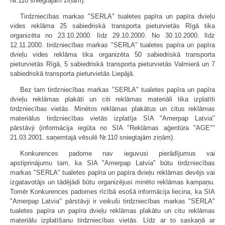
Nr.110 sniegtajām ziņām).
Tirdzniecības markas "SERLA" tualetes papīra un papīra dvieļu
vides reklāma 25 sabiedriskā transporta pieturvietās Rīgā tika
organizēta no 23.10.2000. līdz 29.10.2000. No 30.10.2000. līdz
12.11.2000. tirdzniecības markas "SERLA" tualetes papīra un papīra
dvieļu vides reklāma tika organizēta 50 sabiedriskā transporta
pieturvietās Rīgā, 5 sabiedriskā transporta pieturvietās Valmierā un 7
sabiedriskā transporta pieturvietās Liepājā.
Bez tam tirdzniecības markas "SERLA" tualetes papīra un papīra
dvieļu reklāmas plakāti un citi reklāmas materiāli tika izplatīti
tirdzniecības vietās. Minētos reklāmas plakātus un citus reklāmas
materiālus tirdzniecības vietās izplatīja SIA "Amerpap Latvia"
pārstāvji (informācija iegūta no SIA "Reklāmas aģentūra "AGE""
21.03.2001. saņemtajā vēsulē Nr.110 sniegtajām ziņām).
Konkurences padome nav ieguvusi pierādījumus vai
apstiprinājumu tam, ka SIA "Amerpap Latvia" būtu tirdzniecības
markas "SERLA" tualetes papīra un papīra dvieļu reklāmas devējs vai
izgatavotājs un tādējādi būtu organizējusi minēto reklāmas kampaņu.
Tomēr Konkurences padomes rīcībā esošā informācija liecina, ka SIA
"Amerpap Latvia" pārstāvji ir veikuši tirdzniecības markas "SERLA"
tualetes papīra un papīra dvieļu reklāmas plakātu un citu reklāmas
materiālu izplatīšanu tirdzniecības vietās. Līdz ar to saskaņā ar