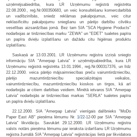
uzņēmējsabiedrība, kura LR Uzņēmumu reģistrā reģistrēta
22.08.2000., reģ.Nr.000350683, un veic konsultēšanu komercdarbībā
un vadībzinībās, sniedz reklāmas pakalpojumus, veic citur
neklasificētu pakalpojumu sniegšanu un pārējo darbību cilvēku
veselības aizsardzības jomā. Bez tam SIA "SCA Hygiene Products"
nodarbojas ar tirdzniecības marku "ZEWA" un "EDET" tualetes papīra
un papīra dvieļu izplatīšanu un dažādu citu higiēnas produktu
izplatīšanu.
Saskaņā ar 13.03.2001. LR Uzņēmumu reģistra izziņā sniegto
informāciju SIA "Amerpap Latvia" ir uzņēmējsabiedrība, kura LR
Uzņēmumu reģistrā reģistrēta 13.01.1994., reģ.Nr.000317376, un līdz
22.12.2000. veica pārējo mājsaimniecības preču vairumtirdzniecību,
pārējo mazumtirdzniecību specializētajos veikalos,
vairumtirdzniecību, mazumtirdzniecību kioskos un tirgos, kā arī
nodarbojās ar citiem darbības veidiem. Minētā ietvaros SIA "Amerpap
Latvia" nodarbojās ar tirdzniecības markas "SERLA" tualetes papīra
un papīra dvieļu izplatīšanu.
22.12.2000. SIA "Amerpap Latvia" vienīgais dalībnieks "MoDo
Paper East AB" pieņēma lēmumu Nr.
1/22
-12-00 par SIA "Amerpap
Latvia" likvidāciju. Savukārt 29.12.2000. LR Uzņēmumu reģistra
valsts notārs pieņēma lēmumu par ieraksta izdarīšanu LR Uzņēmumu
reģistra žurnālā SIA "Amerpap Latvia" reģistrācijas lietā par likvidatora