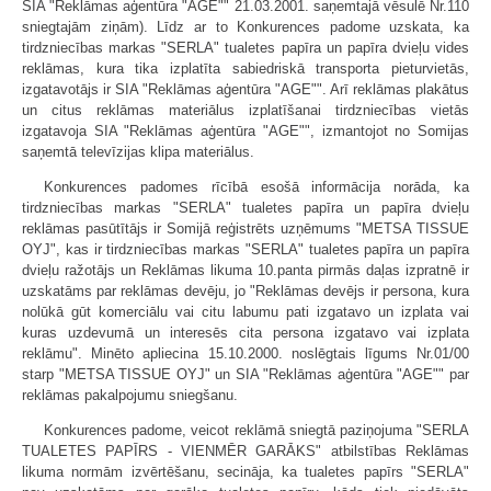
SIA "Reklāmas aģentūra "AGE"" 21.03.2001. saņemtajā vēsulē Nr.110
sniegtajām ziņām). Līdz ar to Konkurences padome uzskata, ka
tirdzniecības markas "SERLA" tualetes papīra un papīra dvieļu vides
reklāmas, kura tika izplatīta sabiedriskā transporta pieturvietās,
izgatavotājs ir SIA "Reklāmas aģentūra "AGE"". Arī reklāmas plakātus
un citus reklāmas materiālus izplatīšanai tirdzniecības vietās
izgatavoja SIA "Reklāmas aģentūra "AGE"", izmantojot no Somijas
saņemtā televīzijas klipa materiālus.
Konkurences padomes rīcībā esošā informācija norāda, ka
tirdzniecības markas "SERLA" tualetes papīra un papīra dvieļu
reklāmas pasūtītājs ir Somijā reģistrēts uzņēmums "METSA TISSUE
OYJ", kas ir tirdzniecības markas "SERLA" tualetes papīra un papīra
dvieļu ražotājs un Reklāmas likuma 10.panta pirmās daļas izpratnē ir
uzskatāms par reklāmas devēju, jo "Reklāmas devējs ir persona, kura
nolūkā gūt komerciālu vai citu labumu pati izgatavo un izplata vai
kuras uzdevumā un interesēs cita persona izgatavo vai izplata
reklāmu". Minēto apliecina 15.10.2000. noslēgtais līgums Nr.01/00
starp "METSA TISSUE OYJ" un SIA "Reklāmas aģentūra "AGE"" par
reklāmas pakalpojumu sniegšanu.
Konkurences padome, veicot reklāmā sniegtā paziņojuma "SERLA
TUALETES PAPĪRS - VIENMĒR GARĀKS" atbilstības Reklāmas
likuma normām izvērtēšanu, secināja, ka tualetes papīrs "SERLA"