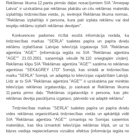
Reklāmas likuma 12.panta pirmās daļas nosacījumiem SIA "Amerpap
Latvia" ir uzskatāma par reklāmas plakātu un citu reklāmas materiālu
izplatītāju tirdzniecības vietās, jo, ievērojot Reklāmas likuma normas,
"Reklāmas izplatītājs ir persona, kura pati izplata reklāmu vai dod
iespēju reklāmu izplatīt reklāmas devējam".
Konkurences padomes rīcībā esošā informācija norāda, ka
tirdzniecības markas "SERLA" tualetes papīra un papīra dvieļu
reklāmu izplatīšanai Latvijas televīzijā izgatavoja SIA "Reklāmas
aģentūra "AGE"" (informācija iegūta no SIA "Reklāmas aģentūra
"AGE"" 21.03.2001. saņemtajā vēsulē Nr.110 sniegtajām ziņām).
Reklāmas klipu SIA "Reklāmas aģentūra "AGE"" saņēma no reklāmas
aģentūras "SEK&GREY LTD" Somijā, kas strādā ar tirdzniecības
marku "SERLA" Somijā, un adaptēja to televīzijas vajadzībām Latvijā.
Līdz ar to SIA "Reklāmas aģentūra "AGE"" ir uzskatāma par minētās
televīzijas reklāmas izgatavotāju, jo saskaņā ar Reklāmas likuma
11.panta pirmo daļu "Reklāmas izgatavotājs ir persona, kas pēc
reklāmas devēja pasūtījuma izgatavo, pārveido vai adaptē reklāmu".
Tirdzniecības markas "SERLA" tualetes papīra un papīra dvieļu
vides reklāmas organizēšanā tirdzniecības vietās un apkārtējā vidē
SIA "Reklāmas aģentūra "AGE"" izmantoja no Somijas saņemtos
materiālus, kas tika izmantoti televīzijas reklāmas klipā, un uz to
bāzes veidoja nepieciešamos vizuālos efektus (informācija iegūta no