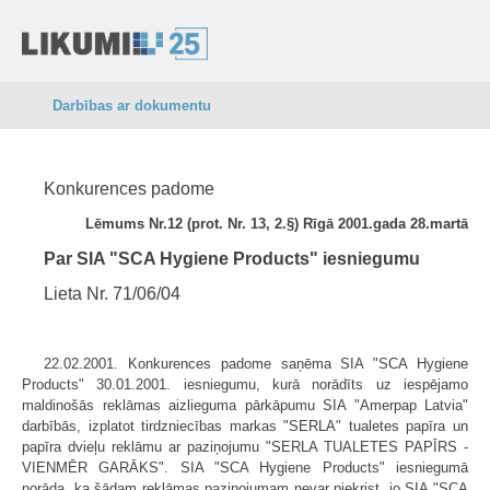
Darbības ar dokumentu
Konkurences padome
Lēmums Nr.12 (prot. Nr. 13, 2.§)
Rīgā 2001.gada 28.martā
Par SIA "SCA Hygiene Products" iesniegumu
Lieta Nr. 71/06/04
22.02.2001. Konkurences padome saņēma SIA "SCA Hygiene
Products" 30.01.2001. iesniegumu, kurā norādīts uz iespējamo
maldinošās reklāmas aizlieguma pārkāpumu SIA "Amerpap Latvia"
darbībās, izplatot tirdzniecības markas "SERLA" tualetes papīra un
papīra dvieļu reklāmu ar paziņojumu "SERLA TUALETES PAPĪRS -
VIENMĒR GARĀKS". SIA "SCA Hygiene Products" iesniegumā
norāda, ka šādam reklāmas paziņojumam nevar piekrist, jo SIA "SCA