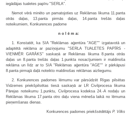
iegādājas tualetes papīru "SERLA".
Ņemot vērā minēto un pamatojoties uz Reklāmas likuma 11.panta
otrās daļas, 13.panta pirmās daļas, 14.panta trešās daļas
noteikumiem, Konkurences padome
n o l ē m a:
1. Konstatēt, ka SIA "Reklāmas aģentūra "AGE"" izgatavotā un
adaptētā reklāma ar paziņojumu "SERLA TUALETES PAPĪRS -
VIENMĒR GARĀKS" saskaņā ar Reklāmas likuma 8.panta otrās
daļas un 8.panta trešās daļas 1.punkta nosacījumiem ir maldinoša
reklāma un līdz ar to SIA "Reklāmas aģentūra "AGE"" ir pārkāpusi
8.panta pirmajā daļā noteikto maldinošas reklāmas aizliegumu.
2. Konkurences padomes lēmumu var pārsūdzēt Rīgas pilsētas
Vidzemes priekšpilsētas tiesā saskaņā ar LR Civilprocesa likuma
Pārejas noteikumu 1.punktu, Civilprocesa kodeksa 24.-A nodaļu un
Reklāmas likuma 17.panta otro daļu viena mēneša laikā no lēmuma
pieņemšanas dienas.
Konkurences padomes priekšsēdētājs
P. Vilks