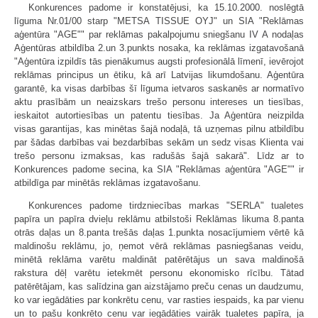
Konkurences padome ir konstatējusi, ka 15.10.2000. noslēgtā
līguma Nr.01/00 starp "METSA TISSUE OYJ" un SIA "Reklāmas
aģentūra "AGE"" par reklāmas pakalpojumu sniegšanu IV A nodaļas
Aģentūras atbildība 2.un 3.punkts nosaka, ka reklāmas izgatavošanā
"Aģentūra izpildīs tās pienākumus augsti profesionālā līmenī, ievērojot
reklāmas principus un ētiku, kā arī Latvijas likumdošanu. Aģentūra
garantē, ka visas darbības šī līguma ietvaros saskanēs ar normatīvo
aktu prasībām un neaizskars trešo personu intereses un tiesības,
ieskaitot autortiesības un patentu tiesības. Ja Aģentūra neizpilda
visas garantijas, kas minētas šajā nodaļā, tā uzņemas pilnu atbildību
par šādas darbības vai bezdarbības sekām un sedz visas Klienta vai
trešo personu izmaksas, kas radušās šajā sakarā". Līdz ar to
Konkurences padome secina, ka SIA "Reklāmas aģentūra "AGE"" ir
atbildīga par minētās reklāmas izgatavošanu.
Konkurences padome tirdzniecības markas "SERLA" tualetes
papīra un papīra dvieļu reklāmu atbilstoši Reklāmas likuma 8.panta
otrās daļas un 8.panta trešās daļas 1.punkta nosacījumiem vērtē kā
maldinošu reklāmu, jo, ņemot vērā reklāmas pasniegšanas veidu,
minētā reklāma varētu maldināt patērētājus un sava maldinošā
rakstura dēļ varētu ietekmēt personu ekonomisko rīcību. Tātad
patērētājam, kas salīdzina gan aizstājamo preču cenas un daudzumu,
ko var iegādāties par konkrētu cenu, var rasties iespaids, ka par vienu
un to pašu konkrēto cenu var iegādāties vairāk tualetes papīra, ja