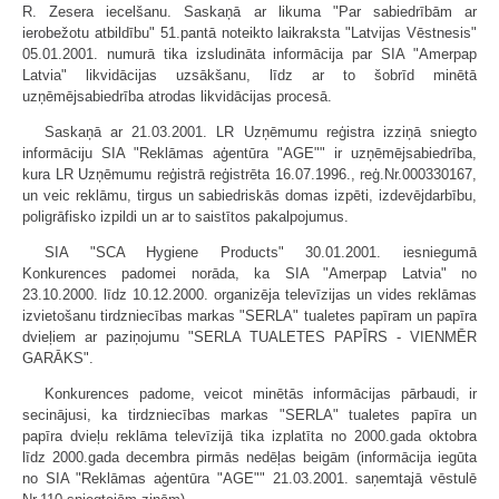
R. Zesera iecelšanu. Saskaņā ar likuma "Par sabiedrībām ar
ierobežotu atbildību" 51.pantā noteikto laikraksta "Latvijas Vēstnesis"
05.01.2001. numurā tika izsludināta informācija par SIA "Amerpap
Latvia" likvidācijas uzsākšanu, līdz ar to šobrīd minētā
uzņēmējsabiedrība atrodas likvidācijas procesā.
Saskaņā ar 21.03.2001. LR Uzņēmumu reģistra izziņā sniegto
informāciju SIA "Reklāmas aģentūra "AGE"" ir uzņēmējsabiedrība,
kura LR Uzņēmumu reģistrā reģistrēta 16.07.1996., reģ.Nr.000330167,
un veic reklāmu, tirgus un sabiedriskās domas izpēti, izdevējdarbību,
poligrāfisko izpildi un ar to saistītos pakalpojumus.
SIA "SCA Hygiene Products" 30.01.2001. iesniegumā
Konkurences padomei norāda, ka SIA "Amerpap Latvia" no
23.10.2000. līdz 10.12.2000. organizēja televīzijas un vides reklāmas
izvietošanu tirdzniecības markas "SERLA" tualetes papīram un papīra
dvieļiem ar paziņojumu "SERLA TUALETES PAPĪRS - VIENMĒR
GARĀKS".
Konkurences padome, veicot minētās informācijas pārbaudi, ir
secinājusi, ka tirdzniecības markas "SERLA" tualetes papīra un
papīra dvieļu reklāma televīzijā tika izplatīta no 2000.gada oktobra
līdz 2000.gada decembra pirmās nedēļas beigām (informācija iegūta
no SIA "Reklāmas aģentūra "AGE"" 21.03.2001. saņemtajā vēstulē