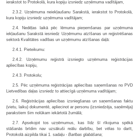
ierakstot to Protokolā, kura kopiju izsniedz uzņēmuma vadītājam,
2.3.2. Uzņēmuma neiekļaušanu Sarakstā, ierakstot to Protokolā,
kura kopiju izsniedz uzņēmuma vadītājam;
2.4. Nedēļas laikā pēc lēmuma pieņemšanas par uzņēmuma
iekļaušanu Sarakstā iesniedz Uzņēmumu atzīšanas un reģistrēšanas
sektorā Kvalitātes vadības un uzņēmumu atzīšanas daļā:
2.4.1. Pieteikumu:
2.4.2. Uzņēmumu reģistrā izsniegto uzņēmuma reģistrācijas
apliecības kopiju,
2.4.3. Protokolu;
2.5. Pēc uzņēmuma reģistrācijas apliecības saņemšanas no PVD
Lietvedības daļas izsniedz to attiecīgā uzņēmuma vadītājam;
2.6. Reģistrācijas apliecības izsniegšanas un saņemšanas faktu
(vietu, laiku) dokumentē, apliecinot ar personu (izsniedzēja, saņēmēja)
parakstiem šim nolūkam iekārtotā žurnālā;
2.7. Apsekojot tos uzņēmumus, kas līdz šī rīkojuma spēkā
stāšanās brīdim nav uzsākuši reālu darbību, bet vēlas to darīt,
Protokolā aizpilda tikai 1. sadaļu -
Barības glabāšana
;