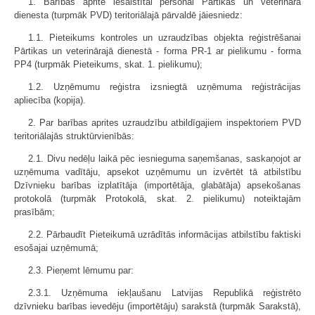
1. Barības apritē iesaistītai personai Pārtikas un veterinārā
dienesta (turpmāk PVD) teritoriālajā pārvaldē jāiesniedz:
1.1. Pieteikums kontroles un uzraudzības objekta reģistrēšanai
Pārtikas un veterinārajā dienestā - forma PR-1 ar pielikumu - forma
PP4 (turpmāk Pieteikums, skat. 1. pielikumu);
1.2. Uzņēmumu reģistra izsniegtā uzņēmuma reģistrācijas
apliecība (kopija).
2. Par barības aprites uzraudzību atbildīgajiem inspektoriem PVD
teritoriālajās struktūrvienībās:
2.1. Divu nedēļu laikā pēc iesnieguma saņemšanas, saskaņojot ar
uzņēmuma vadītāju, apsekot uzņēmumu un izvērtēt tā atbilstību
Dzīvnieku barības izplatītāja (importētāja, glabātāja) apsekošanas
protokolā (turpmāk Protokolā, skat. 2. pielikumu) noteiktajām
prasībām;
2.2. Pārbaudīt Pieteikumā uzrādītās informācijas atbilstību faktiski
esošajai uzņēmumā;
2.3. Pieņemt lēmumu par:
2.3.1. Uzņēmuma iekļaušanu Latvijas Republikā reģistrēto
dzīvnieku barības ievedēju (importētāju) sarakstā (turpmāk Sarakstā),