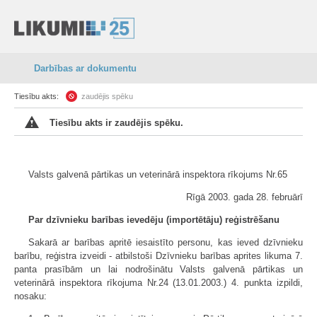
Darbības ar dokumentu
Tiesību akts:
zaudējis spēku
Tiesību akts ir zaudējis spēku.
Valsts galvenā pārtikas un veterinārā inspektora rīkojums Nr.65
Rīgā 2003. gada 28. februārī
Par dzīvnieku barības ievedēju (importētāju) reģistrēšanu
Sakarā ar barības apritē iesaistīto personu, kas ieved dzīvnieku
barību, reģistra izveidi - atbilstoši Dzīvnieku barības aprites likuma 7.
panta prasībām un lai nodrošinātu Valsts galvenā pārtikas un
veterinārā inspektora rīkojuma Nr.24 (13.01.2003.) 4. punkta izpildi,
nosaku: