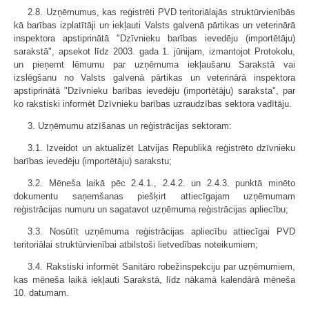
2.8. Uzņēmumus, kas reģistrēti PVD teritoriālajās struktūrvienībās
kā barības izplatītāji un iekļauti Valsts galvenā pārtikas un veterinārā
inspektora apstiprinātā "Dzīvnieku barības ievedēju (importētāju)
sarakstā", apsekot līdz 2003. gada 1. jūnijam, izmantojot Protokolu,
un pieņemt lēmumu par uzņēmuma iekļaušanu Sarakstā vai
izslēgšanu no Valsts galvenā pārtikas un veterinārā inspektora
apstiprinātā "Dzīvnieku barības ievedēju (importētāju) saraksta", par
ko rakstiski informēt Dzīvnieku barības uzraudzības sektora vadītāju.
3. Uzņēmumu atzīšanas un reģistrācijas sektoram:
3.1. Izveidot un aktualizēt Latvijas Republikā reģistrēto dzīvnieku
barības ievedēju (importētāju) sarakstu;
3.2. Mēneša laikā pēc 2.4.1., 2.4.2. un 2.4.3. punktā minēto
dokumentu saņemšanas piešķirt attiecīgajam uzņēmumam
reģistrācijas numuru un sagatavot uzņēmuma reģistrācijas apliecību;
3.3. Nosūtīt uzņēmuma reģistrācijas apliecību attiecīgai PVD
teritoriālai struktūrvienībai atbilstoši lietvedības noteikumiem;
3.4. Rakstiski informēt Sanitāro robežinspekciju par uzņēmumiem,
kas mēneša laikā iekļauti Sarakstā, līdz nākamā kalendārā mēneša
10. datumam.