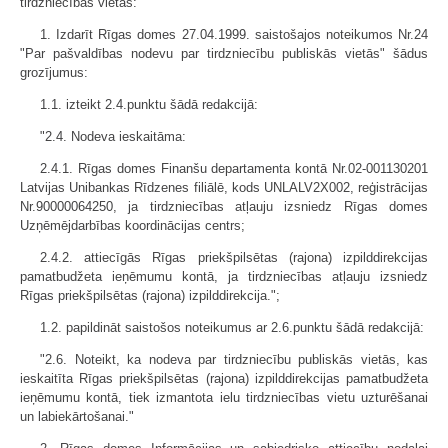
tirdzniecības vietas:
1. Izdarīt Rīgas domes 27.04.1999. saistošajos noteikumos Nr.24
"Par pašvaldības nodevu par tirdzniecību publiskās vietās" šādus
grozījumus:
1.1. izteikt 2.4.punktu šādā redakcijā:
"2.4. Nodeva ieskaitāma:
2.4.1. Rīgas domes Finanšu departamenta kontā Nr.02-001130201
Latvijas Unibankas Rīdzenes filiālē, kods UNLALV2X002, reģistrācijas
Nr.90000064250, ja tirdzniecības atļauju izsniedz Rīgas domes
Uzņēmējdarbības koordinācijas centrs;
2.4.2. attiecīgās Rīgas priekšpilsētas (rajona) izpilddirekcijas
pamatbudžeta ieņēmumu kontā, ja tirdzniecības atļauju izsniedz
Rīgas priekšpilsētas (rajona) izpilddirekcija.";
1.2. papildināt saistošos noteikumus ar 2.6.punktu šādā redakcijā:
"2.6. Noteikt, ka nodeva par tirdzniecību publiskās vietās, kas
ieskaitīta Rīgas priekšpilsētas (rajona) izpilddirekcijas pamatbudžeta
ieņēmumu kontā, tiek izmantota ielu tirdzniecības vietu uzturēšanai
un labiekārtošanai."