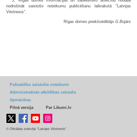
2. Rīgas domes Informācijas un sabiedrisko attiecību nodaļai
nodrošināt saistošo noteikumu publicēšanu laikrakstā "Latvijas
Vēstnesis".
Rīgas domes priekšsēdētājs
G.Bojārs
Pašvaldību saistošie noteikumi
Administratīvās atbildības ceļvedis
Apmācības
Pilnā versija
Par Likumi.lv
© Oficiālais izdevējs "Latvijas Vēstnesis"