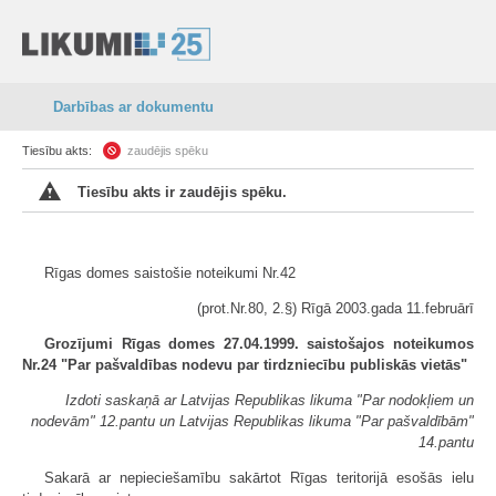
Darbības ar dokumentu
Tiesību akts:
zaudējis spēku
Tiesību akts ir zaudējis spēku.
Rīgas domes saistošie noteikumi Nr.42
(prot.Nr.80, 2.§) Rīgā 2003.gada 11.februārī
Grozījumi Rīgas domes 27.04.1999. saistošajos noteikumos
Nr.24 "Par pašvaldības nodevu par tirdzniecību publiskās vietās"
Izdoti saskaņā ar Latvijas Republikas likuma "Par nodokļiem un
nodevām" 12.pantu un Latvijas Republikas likuma "Par pašvaldībām"
14.pantu
Sakarā ar nepieciešamību sakārtot Rīgas teritorijā esošās ielu