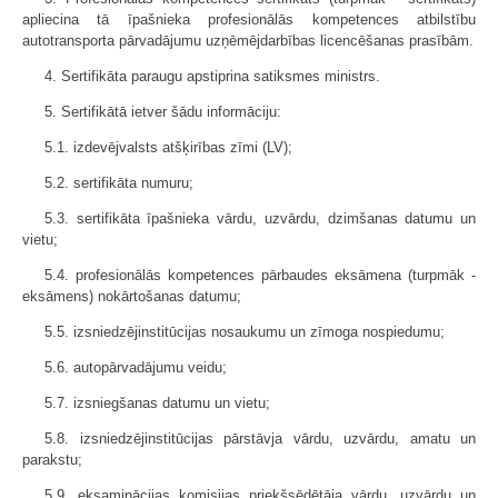
apliecina tā īpašnieka profesionālās kompetences atbilstību
autotransporta pārvadājumu uzņēmējdarbības licencēšanas prasībām.
4. Sertifikāta paraugu apstiprina satiksmes ministrs.
5. Sertifikātā ietver šādu informāciju:
5.1. izdevējvalsts atšķirības zīmi (LV);
5.2. sertifikāta numuru;
5.3. sertifikāta īpašnieka vārdu, uzvārdu, dzimšanas datumu un
vietu;
5.4. profesionālās kompetences pārbaudes eksāmena (turpmāk -
eksāmens) nokārtošanas datumu;
5.5. izsniedzējinstitūcijas nosaukumu un zīmoga nospiedumu;
5.6. autopārvadājumu veidu;
5.7. izsniegšanas datumu un vietu;
5.8. izsniedzējinstitūcijas pārstāvja vārdu, uzvārdu, amatu un
parakstu;
5.9. eksaminācijas komisijas priekšsēdētāja vārdu, uzvārdu un