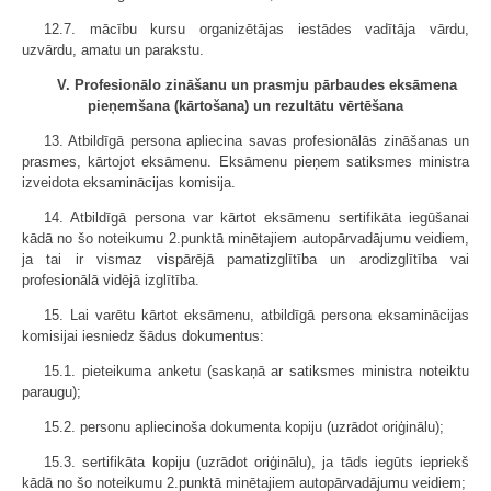
12.7. mācību kursu organizētājas iestādes vadītāja vārdu,
uzvārdu, amatu un parakstu.
V. Profesionālo zināšanu un prasmju pārbaudes eksāmena
pieņemšana (kārtošana) un rezultātu vērtēšana
13. Atbildīgā persona apliecina savas profesionālās zināšanas un
prasmes, kārtojot eksāmenu. Eksāmenu pieņem satiksmes ministra
izveidota eksaminācijas komisija.
14. Atbildīgā persona var kārtot eksāmenu sertifikāta iegūšanai
kādā no šo noteikumu 2.punktā minētajiem autopārvadājumu veidiem,
ja tai ir vismaz vispārējā pamatizglītība un arodizglītība vai
profesionālā vidējā izglītība.
15. Lai varētu kārtot eksāmenu, atbildīgā persona eksaminācijas
komisijai iesniedz šādus dokumentus:
15.1. pieteikuma anketu (saskaņā ar satiksmes ministra noteiktu
paraugu);
15.2. personu apliecinoša dokumenta kopiju (uzrādot oriģinālu);
15.3. sertifikāta kopiju (uzrādot oriģinālu), ja tāds iegūts iepriekš
kādā no šo noteikumu 2.punktā minētajiem autopārvadājumu veidiem;