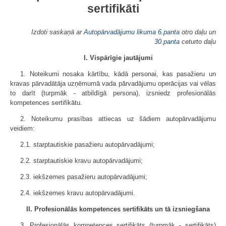
sertifikāti
Izdoti saskaņā ar
Autopārvadājumu likuma
6.panta
otro daļu un
30.panta
ceturto daļu
I. Vispārīgie jautājumi
1. Noteikumi nosaka kārtību, kādā personai, kas pasažieru un
kravas pārvadātāja uzņēmumā vada pārvadājumu operācijas vai vēlas
to darīt (turpmāk - atbildīgā persona), izsniedz profesionālās
kompetences sertifikātu.
2. Noteikumu prasības attiecas uz šādiem autopārvadājumu
veidiem:
2.1. starptautiskie pasažieru autopārvadājumi;
2.2. starptautiskie kravu autopārvadājumi;
2.3. iekšzemes pasažieru autopārvadājumi;
2.4. iekšzemes kravu autopārvadājumi.
II. Profesionālās kompetences sertifikāts un tā izsniegšana
3. Profesionālās kompetences sertifikāts (turpmāk - sertifikāts)