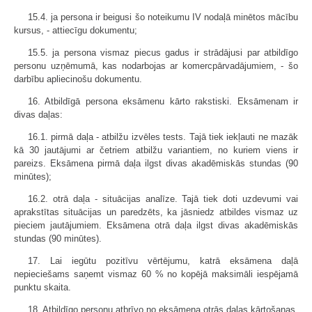
15.4. ja persona ir beigusi šo noteikumu IV nodaļā minētos mācību
kursus, - attiecīgu dokumentu;
15.5. ja persona vismaz piecus gadus ir strādājusi par atbildīgo
personu uzņēmumā, kas nodarbojas ar komercpārvadājumiem, - šo
darbību apliecinošu dokumentu.
16. Atbildīgā persona eksāmenu kārto rakstiski. Eksāmenam ir
divas daļas:
16.1. pirmā daļa - atbilžu izvēles tests. Tajā tiek iekļauti ne mazāk
kā 30 jautājumi ar četriem atbilžu variantiem, no kuriem viens ir
pareizs. Eksāmena pirmā daļa ilgst divas akadēmiskās stundas (90
minūtes);
16.2. otrā daļa - situācijas analīze. Tajā tiek doti uzdevumi vai
aprakstītas situācijas un paredzēts, ka jāsniedz atbildes vismaz uz
pieciem jautājumiem. Eksāmena otrā daļa ilgst divas akadēmiskās
stundas (90 minūtes).
17. Lai iegūtu pozitīvu vērtējumu, katrā eksāmena daļā
nepieciešams saņemt vismaz 60 % no kopējā maksimāli iespējamā
punktu skaita.
18. Atbildīgo personu atbrīvo no eksāmena otrās daļas kārtošanas,