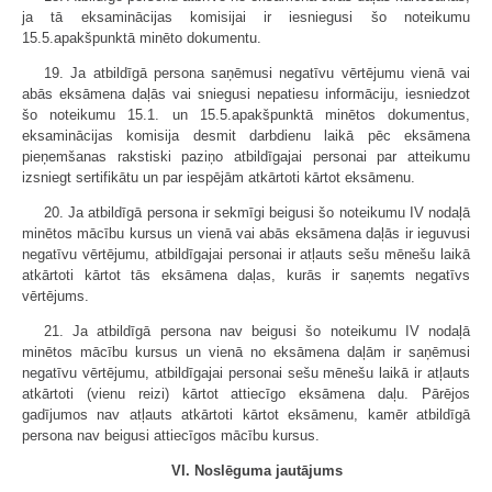
ja tā eksaminācijas komisijai ir iesniegusi šo noteikumu
15.5.apakšpunktā minēto dokumentu.
19. Ja atbildīgā persona saņēmusi negatīvu vērtējumu vienā vai
abās eksāmena daļās vai sniegusi nepatiesu informāciju, iesniedzot
šo noteikumu 15.1. un 15.5.apakšpunktā minētos dokumentus,
eksaminācijas komisija desmit darbdienu laikā pēc eksāmena
pieņemšanas rakstiski paziņo atbildīgajai personai par atteikumu
izsniegt sertifikātu un par iespējām atkārtoti kārtot eksāmenu.
20. Ja atbildīgā persona ir sekmīgi beigusi šo noteikumu IV nodaļā
minētos mācību kursus un vienā vai abās eksāmena daļās ir ieguvusi
negatīvu vērtējumu, atbildīgajai personai ir atļauts sešu mēnešu laikā
atkārtoti kārtot tās eksāmena daļas, kurās ir saņemts negatīvs
vērtējums.
21. Ja atbildīgā persona nav beigusi šo noteikumu IV nodaļā
minētos mācību kursus un vienā no eksāmena daļām ir saņēmusi
negatīvu vērtējumu, atbildīgajai personai sešu mēnešu laikā ir atļauts
atkārtoti (vienu reizi) kārtot attiecīgo eksāmena daļu. Pārējos
gadījumos nav atļauts atkārtoti kārtot eksāmenu, kamēr atbildīgā
persona nav beigusi attiecīgos mācību kursus.
VI. Noslēguma jautājums