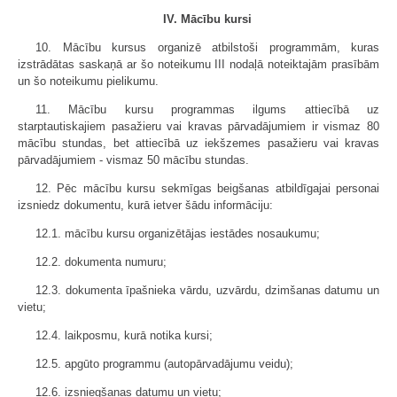
IV. Mācību kursi
10. Mācību kursus organizē atbilstoši programmām, kuras
izstrādātas saskaņā ar šo noteikumu III nodaļā noteiktajām prasībām
un šo noteikumu pielikumu.
11. Mācību kursu programmas ilgums attiecībā uz
starptautiskajiem pasažieru vai kravas pārvadājumiem ir vismaz 80
mācību stundas, bet attiecībā uz iekšzemes pasažieru vai kravas
pārvadājumiem - vismaz 50 mācību stundas.
12. Pēc mācību kursu sekmīgas beigšanas atbildīgajai personai
izsniedz dokumentu, kurā ietver šādu informāciju:
12.1. mācību kursu organizētājas iestādes nosaukumu;
12.2. dokumenta numuru;
12.3. dokumenta īpašnieka vārdu, uzvārdu, dzimšanas datumu un
vietu;
12.4. laikposmu, kurā notika kursi;
12.5. apgūto programmu (autopārvadājumu veidu);
12.6. izsniegšanas datumu un vietu;