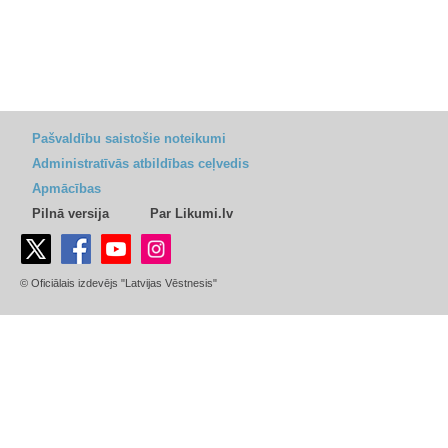
Pašvaldību saistošie noteikumi
Administratīvās atbildības ceļvedis
Apmācības
Pilnā versija
Par Likumi.lv
© Oficiālais izdevējs "Latvijas Vēstnesis"