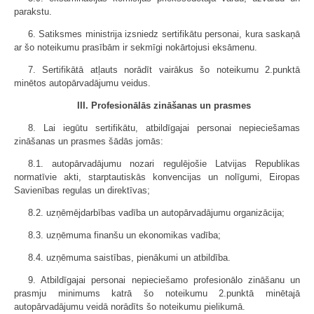
parakstu.
6. Satiksmes ministrija izsniedz sertifikātu personai, kura saskaņā
ar šo noteikumu prasībām ir sekmīgi nokārtojusi eksāmenu.
7. Sertifikātā atļauts norādīt vairākus šo noteikumu 2.punktā
minētos autopārvadājumu veidus.
III. Profesionālās zināšanas un prasmes
8. Lai iegūtu sertifikātu, atbildīgajai personai nepieciešamas
zināšanas un prasmes šādās jomās:
8.1. autopārvadājumu nozari regulējošie Latvijas Republikas
normatīvie akti, starptautiskās konvencijas un nolīgumi, Eiropas
Savienības regulas un direktīvas;
8.2. uzņēmējdarbības vadība un autopārvadājumu organizācija;
8.3. uzņēmuma finanšu un ekonomikas vadība;
8.4. uzņēmuma saistības, pienākumi un atbildība.
9. Atbildīgajai personai nepieciešamo profesionālo zināšanu un
prasmju minimums katrā šo noteikumu 2.punktā minētajā
autopārvadājumu veidā norādīts šo noteikumu pielikumā.