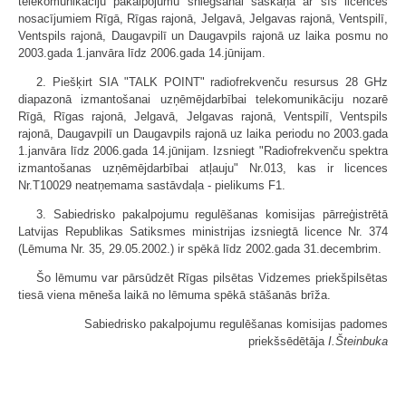
telekomunikāciju pakalpojumu sniegšanai saskaņā ar šīs licences
nosacījumiem Rīgā, Rīgas rajonā, Jelgavā, Jelgavas rajonā, Ventspilī,
Ventspils rajonā, Daugavpilī un Daugavpils rajonā uz laika posmu no
2003.gada 1.janvāra līdz 2006.gada 14.jūnijam.
2. Piešķirt SIA "TALK POINT" radiofrekvenču resursus 28 GHz
diapazonā izmantošanai uzņēmējdarbībai telekomunikāciju nozarē
Rīgā, Rīgas rajonā, Jelgavā, Jelgavas rajonā, Ventspilī, Ventspils
rajonā, Daugavpilī un Daugavpils rajonā uz laika periodu no 2003.gada
1.janvāra līdz 2006.gada 14.jūnijam. Izsniegt "Radiofrekvenču spektra
izmantošanas uzņēmējdarbībai atļauju" Nr.013, kas ir licences
Nr.T10029 neatņemama sastāvdaļa - pielikums F1.
3. Sabiedrisko pakalpojumu regulēšanas komisijas pārreģistrētā
Latvijas Republikas Satiksmes ministrijas izsniegtā licence Nr. 374
(Lēmuma Nr. 35, 29.05.2002.) ir spēkā līdz 2002.gada 31.decembrim.
Šo lēmumu var pārsūdzēt Rīgas pilsētas Vidzemes priekšpilsētas
tiesā viena mēneša laikā no lēmuma spēkā stāšanās brīža.
Sabiedrisko pakalpojumu regulēšanas komisijas padomes
priekšsēdētāja
I.Šteinbuka