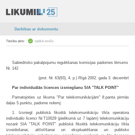
Darbības ar dokumentu
Tiesību akts:
spēkā esošs
Sabiedrisko pakalpojumu regulēšanas komisijas padomes lēmums
Nr. 142
(prot. Nr. 63(93), 4. p.) Rīgā 2002. gada 3. decembrī
Par individuālās licences izsniegšanu SIA "TALK POINT"
Pamatojoties uz likuma "Par telekomunikācijām" 8.panta pirmās
daļas 5.punktu, padome nolemj:
1. Izsniegt publiskā fiksētā telekomunikāciju tīkla operatora
individuālo licenci Nr.T10029 (pielikumā uz 7 lapām) telekomunikāciju
nozarē SIA "TALK POINT" publiskā fiksētā telekomunikāciju tīkla
izveidošanai, attīstīšanai un ekspluatēšanai un publisko