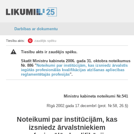
Darbības ar dokumentu
Tiesību akts:
zaudējis spēku
Tiesību akts ir zaudējis spēku.
Skatīt Ministru kabineta 2006. gada 31. oktobra noteikumus
Nr. 886 "
Noteikumi par institūcijām, kas izsniedz ārvalstīs
iegūtās profesionālās kvalifikācijas atzīšanas apliecības
reglamentētajās profesijās
".
Ministru kabineta noteikumi Nr.541
Rīgā 2002.gada 17.decembrī (prot. Nr.58, 26.§)
Noteikumi par institūcijām, kas
izsniedz ārvalstniekiem