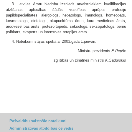
3. Latvijas Ārstu biedrība izsniedz ārvalstniekiem kvalifikācijas
atzīšanas apliecības šādās veselības aprūpes profesiju
papildspecialitātēs: alergologs, hepatologs, imunologs, homeopāts,
kosmetologs, dietologs, akupunktūras ārsts, kara medicīnas ārsts,
arodveselības ārsts, protēžortopēds, seksologs, seksopatologs, bērnu
psihiatrs, eksperts un intensīvās terapijas ārsts.
4. Noteikumi stājas spēkā ar 2003.gada 1.janvāri.
Ministru prezidents
E.Repše
Izglītības un zinātnes ministrs
K.Šadurskis
Pašvaldību saistošie noteikumi
Administratīvās atbildības ceļvedis