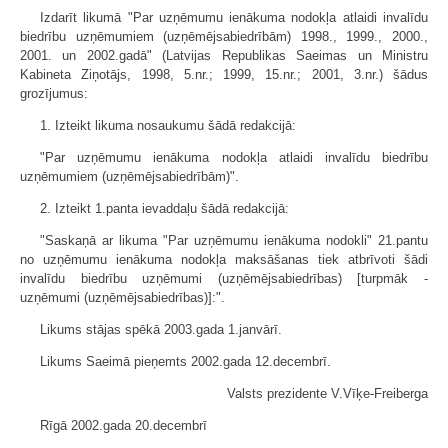
Izdarīt likumā "Par uzņēmumu ienākuma nodokļa atlaidi invalīdu
biedrību uzņēmumiem (uzņēmējsabiedrībām) 1998., 1999., 2000.,
2001. un 2002.gadā" (Latvijas Republikas Saeimas un Ministru
Kabineta Ziņotājs, 1998, 5.nr.; 1999, 15.nr.; 2001, 3.nr.) šādus
grozījumus:
1. Izteikt likuma nosaukumu šādā redakcijā:
"Par uzņēmumu ienākuma nodokļa atlaidi invalīdu biedrību
uzņēmumiem (uzņēmējsabiedrībām)".
2. Izteikt 1.panta ievaddaļu šādā redakcijā:
"Saskaņā ar likuma "Par uzņēmumu ienākuma nodokli" 21.pantu
no uzņēmumu ienākuma nodokļa maksāšanas tiek atbrīvoti šādi
invalīdu biedrību uzņēmumi (uzņēmējsabiedrības) [turpmāk -
uzņēmumi (uzņēmējsabiedrības)]:".
Likums stājas spēkā 2003.gada 1.janvārī.
Likums Saeimā pieņemts 2002.gada 12.decembrī.
Valsts prezidente V.Vīķe-Freiberga
Rīgā 2002.gada 20.decembrī