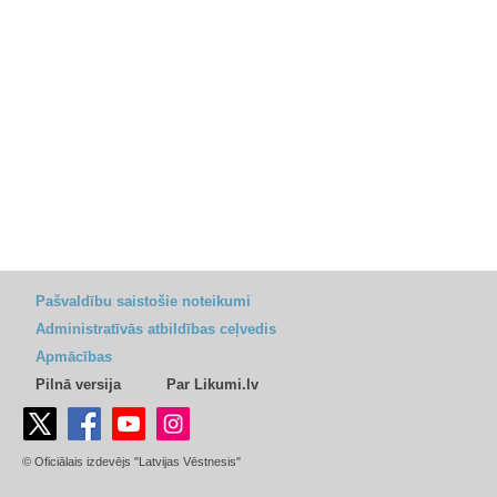
Pašvaldību saistošie noteikumi
Administratīvās atbildības ceļvedis
Apmācības
Pilnā versija
Par Likumi.lv
© Oficiālais izdevējs "Latvijas Vēstnesis"