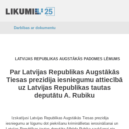
Darbības ar dokumentu
LATVIJAS REPUBLIKAS AUGSTĀKĀS PADOMES LĒMUMS
Par Latvijas Republikas Augstākās
Tiesas prezidija iesniegumu attiecībā
uz Latvijas Republikas tautas
deputātu A. Rubiku
Izskatījusi Latvijas Republikas Augstākās Tiesas prezidija
iesniegumu ar lūgumu dot piekrišanu krimināllietas ierosināšanai un
Latvijas Republikas tautas deputāta Alfrēda Rubika saukšanai pie