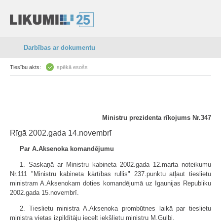
Darbības ar dokumentu
Tiesību akts:
spēkā esošs
Ministru prezidenta rīkojums Nr.347
Rīgā 2002.gada 14.novembrī
Par A.Aksenoka komandējumu
1. Saskaņā ar Ministru kabineta 2002.gada 12.marta noteikumu
Nr.111 "Ministru kabineta kārtības rullis" 237.punktu atļaut tieslietu
ministram A.Aksenokam doties komandējumā uz Igaunijas Republiku
2002.gada 15.novembrī.
2. Tieslietu ministra A.Aksenoka prombūtnes laikā par tieslietu
ministra vietas izpildītāju iecelt iekšlietu ministru M.Gulbi.