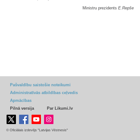
Ministru prezidents
E.Repše
Pašvaldību saistošie noteikumi
Administratīvās atbildības ceļvedis
Apmācības
Pilnā versija
Par Likumi.lv
© Oficiālais izdevējs "Latvijas Vēstnesis"