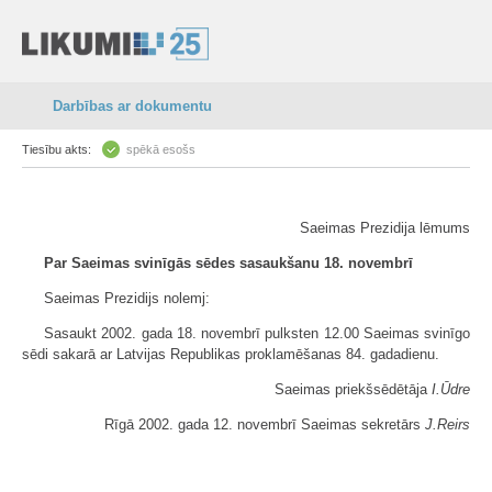
Darbības ar dokumentu
Tiesību akts:
spēkā esošs
Saeimas Prezidija lēmums
Par Saeimas svinīgās sēdes sasaukšanu 18. novembrī
Saeimas Prezidijs nolemj:
Sasaukt 2002. gada 18. novembrī pulksten 12.00 Saeimas svinīgo
sēdi sakarā ar Latvijas Republikas proklamēšanas 84. gadadienu.
Saeimas priekšsēdētāja
I.Ūdre
Rīgā 2002. gada 12. novembrī Saeimas sekretārs
J.Reirs