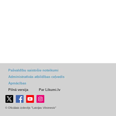
Pašvaldību saistošie noteikumi
Administratīvās atbildības ceļvedis
Apmācības
Pilnā versija
Par Likumi.lv
© Oficiālais izdevējs "Latvijas Vēstnesis"