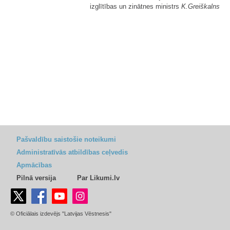
izglītības un zinātnes ministrs
K.Greiškalns
Pašvaldību saistošie noteikumi
Administratīvās atbildības ceļvedis
Apmācības
Pilnā versija
Par Likumi.lv
© Oficiālais izdevējs "Latvijas Vēstnesis"