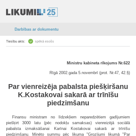
Darbības ar dokumentu
Tiesību akts:
spēkā esošs
Ministru kabineta rīkojums Nr.622
Rīgā 2002.gada 5.novembrī (prot. Nr.47, 42.§)
Par vienreizēja pabalsta piešķiršanu
K.Kostakovai sakarā ar trīnīšu
piedzimšanu
Finansu ministram no līdzekļiem neparedzētiem gadījumiem
piešķirt 3000 latu (pēc nodokļu samaksas) vienreizējā sociālā
pabalsta izmaksāšanai Karīnai Kostakovai sakarā ar trīnīšu
piedzimšanu. Minēto summu pēc likuma "Grozījumi likumā "Par