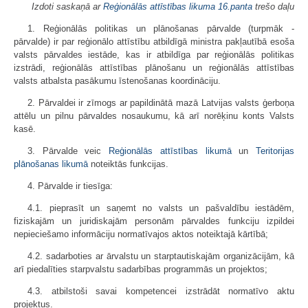
Izdoti saskaņā ar
Reģionālās attīstības likuma
16.panta
trešo daļu
1. Reģionālās politikas un plānošanas pārvalde (turpmāk -
pārvalde) ir par reģionālo attīstību atbildīgā ministra pakļautībā esoša
valsts pārvaldes iestāde, kas ir atbildīga par reģionālās politikas
izstrādi, reģionālās attīstības plānošanu un reģionālās attīstības
valsts atbalsta pasākumu īstenošanas koordināciju.
2. Pārvaldei ir zīmogs ar papildinātā mazā Latvijas valsts ģerboņa
attēlu un pilnu pārvaldes nosaukumu, kā arī norēķinu konts Valsts
kasē.
3. Pārvalde veic
Reģionālās attīstības likumā
un
Teritorijas
plānošanas likumā
noteiktās funkcijas.
4. Pārvalde ir tiesīga:
4.1. pieprasīt un saņemt no valsts un pašvaldību iestādēm,
fiziskajām un juridiskajām personām pārvaldes funkciju izpildei
nepieciešamo informāciju normatīvajos aktos noteiktajā kārtībā;
4.2. sadarboties ar ārvalstu un starptautiskajām organizācijām, kā
arī piedalīties starpvalstu sadarbības programmās un projektos;
4.3. atbilstoši savai kompetencei izstrādāt normatīvo aktu
projektus.