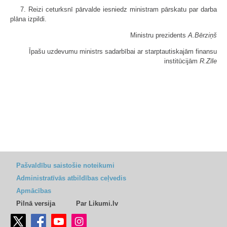
7. Reizi ceturksnī pārvalde iesniedz ministram pārskatu par darba
plāna izpildi.
Ministru prezidents
A.Bērziņš
Īpašu uzdevumu ministrs sadarbībai ar starptautiskajām finansu
institūcijām
R.Zīle
Pašvaldību saistošie noteikumi
Administratīvās atbildības ceļvedis
Apmācības
Pilnā versija
Par Likumi.lv