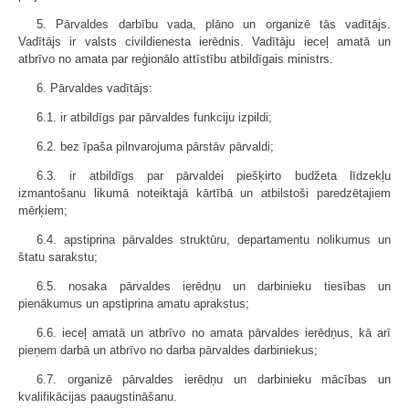
5. Pārvaldes darbību vada, plāno un organizē tās vadītājs.
Vadītājs ir valsts civildienesta ierēdnis. Vadītāju ieceļ amatā un
atbrīvo no amata par reģionālo attīstību atbildīgais ministrs.
6. Pārvaldes vadītājs:
6.1. ir atbildīgs par pārvaldes funkciju izpildi;
6.2. bez īpaša pilnvarojuma pārstāv pārvaldi;
6.3. ir atbildīgs par pārvaldei piešķirto budžeta līdzekļu
izmantošanu likumā noteiktajā kārtībā un atbilstoši paredzētajiem
mērķiem;
6.4. apstiprina pārvaldes struktūru, departamentu nolikumus un
štatu sarakstu;
6.5. nosaka pārvaldes ierēdņu un darbinieku tiesības un
pienākumus un apstiprina amatu aprakstus;
6.6. ieceļ amatā un atbrīvo no amata pārvaldes ierēdņus, kā arī
pieņem darbā un atbrīvo no darba pārvaldes darbiniekus;
6.7. organizē pārvaldes ierēdņu un darbinieku mācības un
kvalifikācijas paaugstināšanu.