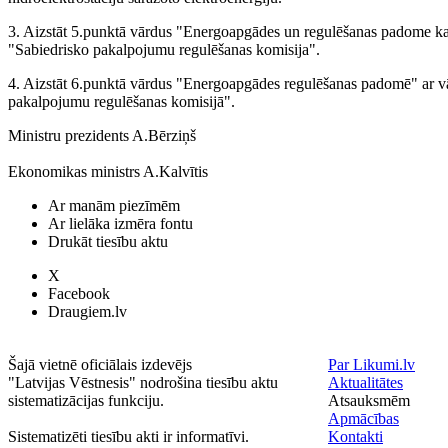
3. Aizstāt 5.punktā vārdus "Energoapgādes un regulēšanas padome ka
"Sabiedrisko pakalpojumu regulēšanas komisija".
4. Aizstāt 6.punktā vārdus "Energoapgādes regulēšanas padomē" ar v
pakalpojumu regulēšanas komisijā".
Ministru prezidents A.Bērziņš
Ekonomikas ministrs A.Kalvītis
Ar manām piezīmēm
Ar lielāka izmēra fontu
Drukāt tiesību aktu
X
Facebook
Draugiem.lv
Šajā vietnē oficiālais izdevējs
Par Likumi.lv
"Latvijas Vēstnesis" nodrošina tiesību aktu
Aktualitātes
sistematizācijas funkciju.
Atsauksmēm
Apmācības
Sistematizēti tiesību akti ir informatīvi.
Kontakti