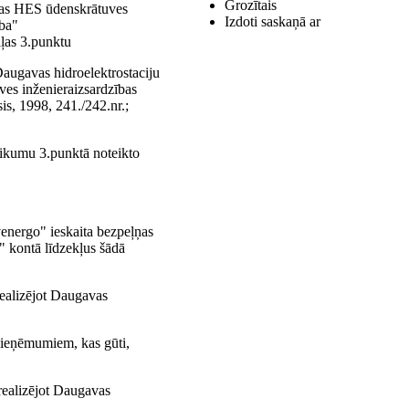
Grozītais
īgas HES ūdenskrātuves
Izdoti saskaņā ar
ība"
aļas 3.punktu
augavas hidroelektrostaciju
es inženieraizsardzības
is, 1998, 241./242.nr.;
ikumu 3.punktā noteikto
venergo" ieskaita bezpeļņas
i" kontā līdzekļus šādā
ealizējot Daugavas
ieņēmumiem, kas gūti,
realizējot Daugavas