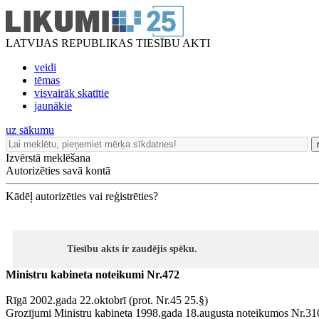
LATVIJAS REPUBLIKAS TIESĪBU AKTI
veidi
tēmas
visvairāk skatītie
jaunākie
uz sākumu
Izvērstā meklēšana
Autorizēties savā kontā
Kādēļ autorizēties vai reģistrēties?
Tiesību akts ir zaudējis spēku.
Ministru kabineta noteikumi Nr.472
Rīgā 2002.gada 22.oktobrī (prot. Nr.45 25.§)
Grozījumi Ministru kabineta 1998.gada 18.augusta noteikumos Nr.3