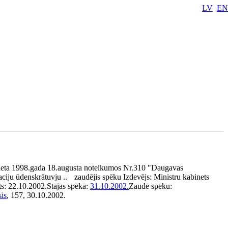
LV
EN
neta 1998.gada 18.augusta noteikumos Nr.310 "Daugavas
aciju ūdenskrātuvju ..
zaudējis spēku
Izdevējs:
Ministru kabinets
ts:
22.10.2002.
Stājas spēkā:
31.10.2002.
Zaudē spēku:
sis
, 157, 30.10.2002.