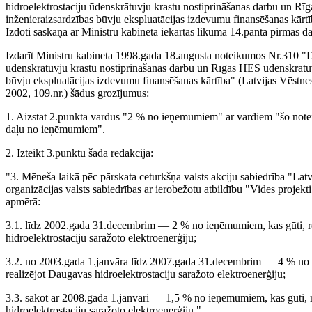
hidroelektrostaciju ūdenskrātuvju krastu nostiprināšanas darbu un R
inženieraizsardzības būvju ekspluatācijas izdevumu finansēšanas kārt
Izdoti saskaņā ar Ministru kabineta iekārtas likuma 14.panta pirmās d
Izdarīt Ministru kabineta 1998.gada 18.augusta noteikumos Nr.310 "D
ūdenskrātuvju krastu nostiprināšanas darbu un Rīgas HES ūdenskrātuv
būvju ekspluatācijas izdevumu finansēšanas kārtība" (Latvijas Vēstnes
2002, 109.nr.) šādus grozījumus:
1. Aizstāt 2.punktā vārdus "2 % no ieņēmumiem" ar vārdiem "šo note
daļu no ieņēmumiem".
2. Izteikt 3.punktu šādā redakcijā:
"3. Mēneša laikā pēc pārskata ceturkšņa valsts akciju sabiedrība "Lat
organizācijas valsts sabiedrības ar ierobežotu atbildību "Vides projekt
apmērā:
3.1. līdz 2002.gada 31.decembrim — 2 % no ieņēmumiem, kas gūti, r
hidroelektrostaciju saražoto elektroenerģiju;
3.2. no 2003.gada 1.janvāra līdz 2007.gada 31.decembrim — 4 % no 
realizējot Daugavas hidroelektrostaciju saražoto elektroenerģiju;
3.3. sākot ar 2008.gada 1.janvāri — 1,5 % no ieņēmumiem, kas gūti, 
hidroelektrostaciju saražoto elektroenerģiju."