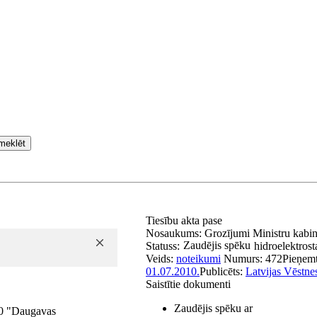
meklēt
Tiesību akta pase
Nosaukums:
Grozījumi Ministru kabi
Zaudējis spēku
Statuss:
hidroelektrost
Veids:
noteikumi
Numurs:
472
Pieņem
01.07.2010.
Publicēts:
Latvijas Vēstne
Saistītie dokumenti
Zaudējis spēku ar
10 "Daugavas