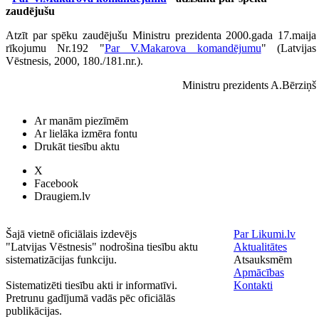
zaudējušu
Atzīt par spēku zaudējušu Ministru prezidenta 2000.gada 17.maija
rīkojumu Nr.192 "
Par V.Makarova komandējumu
" (Latvijas
Vēstnesis, 2000, 180./181.nr.).
Ministru prezidents A.Bērziņš
Ar manām piezīmēm
Ar lielāka izmēra fontu
Drukāt tiesību aktu
X
Facebook
Draugiem.lv
Šajā vietnē oficiālais izdevējs
Par Likumi.lv
"Latvijas Vēstnesis" nodrošina tiesību aktu
Aktualitātes
sistematizācijas funkciju.
Atsauksmēm
Apmācības
Sistematizēti tiesību akti ir informatīvi.
Kontakti
Pretrunu gadījumā vadās pēc oficiālās
publikācijas.