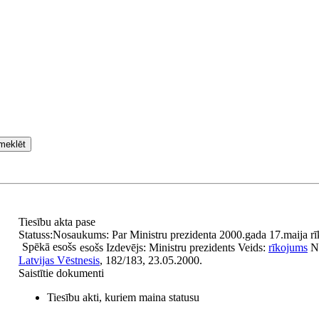
meklēt
Tiesību akta pase
Statuss:
Nosaukums:
Par Ministru prezidenta 2000.gada 17.maija 
Spēkā esošs
esošs
Izdevējs:
Ministru prezidents
Veids:
rīkojums
N
Latvijas Vēstnesis
, 182/183, 23.05.2000.
Saistītie dokumenti
Tiesību akti, kuriem maina statusu