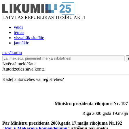
LATVIJAS REPUBLIKAS TIESĪBU AKTI
veidi
tēmas
visvairāk skatītie
jaunākie
uz sākumu
Izvērstā meklēšana
Autorizēties savā kontā
Kādēļ autorizēties vai reģistrēties?
Ministru prezidenta rīkojums Nr. 197
Rīgā 2000.gada 19.maijā
Par Ministru prezidenta 2000.gada 17.maija rīkojuma Nr.192
"
Par V.Makarova komandējumu
" atzīšanu par spēku