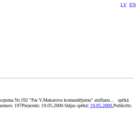
LV
EN
rīkojuma Nr.192 "Par V.Makarova komandējumu" atzīšanu ..
spēkā
umurs:
197
Pieņemts:
19.05.2000.
Stājas spēkā:
19.05.2000.
Publicēts: