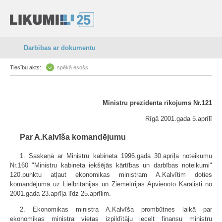
Darbības ar dokumentu
Tiesību akts:
spēkā esošs
Ministru prezidenta rīkojums Nr.121
Rīgā 2001.gada 5.aprīlī
Par A.Kalvīša komandējumu
1. Saskaņā ar Ministru kabineta 1996.gada 30.aprīļa noteikumu
Nr.160 "Ministru kabineta iekšējās kārtības un darbības noteikumi"
120.punktu atļaut ekonomikas ministram A.Kalvītim doties
komandējumā uz Lielbritānijas un Ziemeļīrijas Apvienoto Karalisti no
2001.gada 23.aprīļa līdz 25.aprīlim.
2. Ekonomikas ministra A.Kalvīša prombūtnes laikā par
ekonomikas ministra vietas izpildītāju iecelt finansu ministru