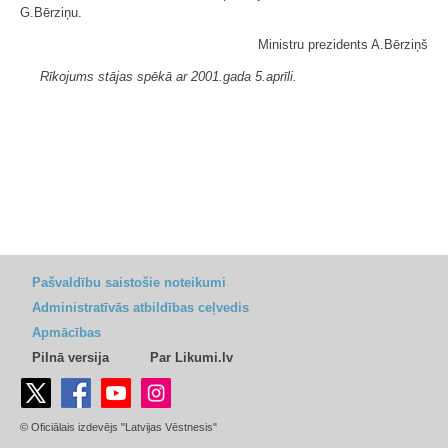
G.Bērziņu.
Ministru prezidents A.Bērziņš
Rīkojums stājas spēkā ar 2001.gada 5.aprīli.
Pašvaldību saistošie noteikumi
Administratīvās atbildības ceļvedis
Apmācības
Pilnā versija
Par Likumi.lv
© Oficiālais izdevējs "Latvijas Vēstnesis"