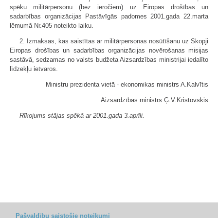
spēku militārpersonu (bez ieročiem) uz Eiropas drošības un
sadarbības organizācijas Pastāvīgās padomes 2001.gada 22.marta
lēmumā Nr.405 noteikto laiku.
2. Izmaksas, kas saistītas ar militārpersonas nosūtīšanu uz Skopji
Eiropas drošības un sadarbības organizācijas novērošanas misijas
sastāvā, sedzamas no valsts budžeta Aizsardzības ministrijai iedalīto
līdzekļu ietvaros.
Ministru prezidenta vietā - ekonomikas ministrs A.Kalvītis
Aizsardzības ministrs Ģ.V.Kristovskis
Rīkojums stājas spēkā ar 2001.gada 3.aprīli.
Pašvaldību saistošie noteikumi