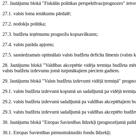
27. Jautājumu blokā "Fiskālās politikas perspektīvas/prognozes" ietvert
27.1. valsts loma ienākumu pārdalē;
27.2. nodokļu politika;
27.3. budžeta ieņēmumu prognožu kopsavilkums;
27.4. valsts parāda apjoms;
27.5. sasniedzamais optimālais valsts budžeta deficīta līmenis (valsts 
28. Jautājumu blokā "Valdības akceptētie vidēja termiņa budžeta mērķ
valsts budžeta izdevumu jomā turpmākajiem pieciem gadiem.
29. Jautājumu blokā "Valsts budžeta izdevumi vidējā termiņā" prognoz
29.1. valsts budžeta izdevumi kopumā un sadalījumā pa vidējā termiņ
29.2. valsts budžeta izdevumi sadalījumā pa valdības akceptētajiem bu
29.3. valsts budžeta izdevumi sadalījumā pa valdības akceptēto budže
30. Jautājumu blokā "Eiropas Savienības līdzekļi (prognozējamā palīdz
30.1. Eiropas Savienības pirmsstrukturālo fondu līdzekļi;