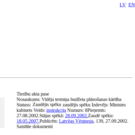
LV
EN
Tiesību akta pase
Nosaukums:
Vidēja termiņa budžeta plānošanas kārtība
Zaudējis spēku
Statuss:
zaudējis spēku
Izdevējs:
Ministru
kabinets
Veids:
instrukcija
Numurs:
8
Pieņemts:
27.08.2002.
Stājas spēkā:
28.09.2002.
Zaudē spēku:
18.05.2007.
Publicēts:
Latvijas Vēstnesis
, 139, 27.09.2002.
Saistītie dokumenti