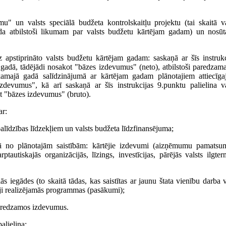
" un valsts speciālā budžeta kontrolskaitļu projektu (tai skaitā va
 gada atbilstoši likumam par valsts budžetu kārtējam gadam) un nosūt
apstiprināto valsts budžetu kārtējam gadam: saskaņā ar šīs instrukc
 gadā, tādējādi nosakot "bāzes izdevumus" (neto), atbilstoši paredzam
ajā gadā salīdzinājumā ar kārtējam gadam plānotajiem attiecīga
evumus", kā arī saskaņā ar šīs instrukcijas 9.punktu palielina va
 "bāzes izdevumus" (bruto).
ar:
alīdzības līdzekļiem un valsts budžeta līdzfinansējuma;
ā no plānotajām saistībām: kārtējie izdevumi (aizņēmumu pamats
utiskajās organizācijās, līzings, investīcijas, pārējās valsts ilgter
 iegādes (to skaitā tādas, kas saistītas ar jaunu štata vienību darba v
ēji realizējamās programmas (pasākumi);
paredzamos izdevumus.
lielina: