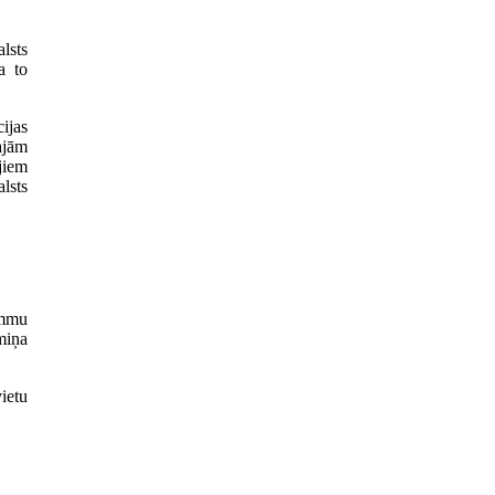
lsts
a to
ijas
ajām
jiem
lsts
ummu
miņa
ietu