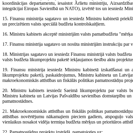
koordinācijas departamentu, iesaistot Ārlietu ministriju, Aizsardzība
integrācijai Eiropas Savienībā un NATO), izvērtē tos un iesniedz Mini
15. Finansu ministrija sagatavo un iesniedz Ministru kabinetā prie
un precizētiem valsts speciālā budžeta kontrolskaitļiem.
16. Ministru kabinets akceptē ministrijām valsts pamatbudžeta "mērķa 
17. Finansu ministrija sagatavo un nosūta ministrijām instrukciju par 
18. Ministrijas sagatavo un iesniedz Finansu ministrijā valsts budžeta
valsts budžeta likumprojektu paketē iekļaujamos tiesību aktu projektus
19. Finansu ministrija iesniedz Ministru kabinetā izskatīšanai un
likumprojektu paketi), paskaidrojumus, Ministru kabineta un Latvij
makroekonomiskās attīstības un fiskālās politikas pamatnostādņu proj
20. Ministru kabinets iesniedz Saeimā likumprojektu par valsts b
Ministru kabineta un Latvijas Pašvaldību savienības domstarpību un 
pamatnostādnes.
21. Makroekonomiskās attīstības un fiskālās politikas pamatnostādņ
attīstības novērtējumu nākamajiem pieciem gadiem, atspoguļo valst
vienlaikus nosakot vidēja termiņa budžeta mērķus un prioritāros attīstī
22. Pamatnostādņu projektu izstrādā, pamatojoties uz: