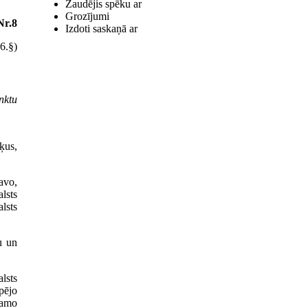
Zaudējis spēku ar
Grozījumi
Nr.8
Izdoti saskaņā ar
6.§)
nktu
ķus,
avo,
lsts
alsts
u un
lsts
pējo
zamo