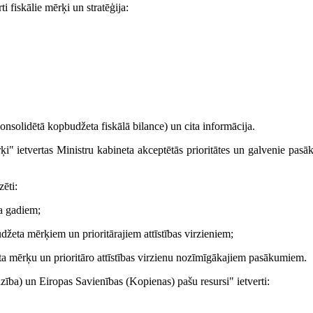
i fiskālie mērķi un stratēģija:
konsolidētā kopbudžeta fiskālā bilance) un cita informācija.
i" ietvertas Ministru kabineta akceptētās prioritātes un galvenie pasā
ēti:
a gadiem;
džeta mērķiem un prioritārajiem attīstības virzieniem;
ta mērķu un prioritāro attīstības virzienu nozīmīgākajiem pasākumiem.
ība) un Eiropas Savienības (Kopienas) pašu resursi" ietverti: