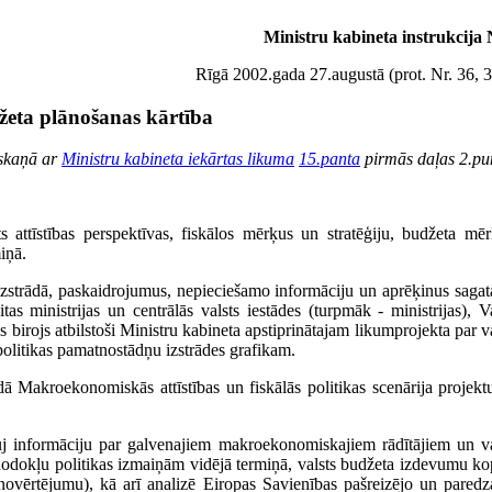
Ministru kabineta instrukcija 
Rīgā 2002.gada 27.augustā (prot. Nr. 36, 3
žeta plānošanas kārtība
askaņā ar
Ministru kabineta iekārtas likuma
15.panta
pirmās daļas 2.pu
 attīstības perspektīvas, fiskālos mērķus un stratēģiju, budžeta mēr
iņā.
 izstrādā, paskaidrojumus, nepieciešamo informāciju un aprēķinus sagat
as ministrijas un centrālās valsts iestādes (turpmāk - ministrijas), Va
 birojs atbilstoši Ministru kabineta apstiprinātajam likumprojekta par v
olitikas pamatnostādņu izstrādes grafikam.
ādā Makroekonomiskās attīstības un fiskālās politikas scenārija projekt
ļauj informāciju par galvenajiem makroekonomiskajiem rādītājiem un va
 nodokļu politikas izmaiņām vidējā termiņā, valsts budžeta izdevumu ko
- novērtējumu), kā arī analizē Eiropas Savienības pašreizējo un pared