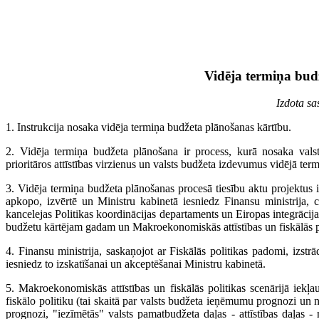
Vidēja termiņa bud
Izdota s
1. Instrukcija nosaka vidēja termiņa budžeta plānošanas kārtību.
2. Vidēja termiņa budžeta plānošana ir process, kurā nosaka valsts
prioritāros attīstības virzienus un valsts budžeta izdevumus vidējā term
3. Vidēja termiņa budžeta plānošanas procesā tiesību aktu projektus
apkopo, izvērtē un Ministru kabinetā iesniedz Finansu ministrija, cit
kancelejas Politikas koordinācijas departaments un Eiropas integrācijas
budžetu kārtējam gadam un Makroekonomiskās attīstības un fiskālās p
4. Finansu ministrija, saskaņojot ar Fiskālās politikas padomi, izstr
iesniedz to izskatīšanai un akceptēšanai Ministru kabinetā.
5. Makroekonomiskās attīstības un fiskālās politikas scenārijā iek
fiskālo politiku (tai skaitā par valsts budžeta ieņēmumu prognozi un
prognozi, "iezīmētās" valsts pamatbudžeta daļas - attīstības daļas 