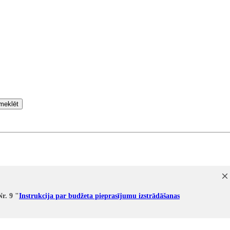
meklēt
Nr. 9 "
Instrukcija par budžeta pieprasījumu izstrādāšanas