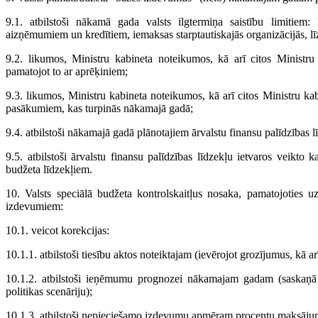
9.1. atbilstoši nākamā gada valsts ilgtermiņa saistību limiti
aizņēmumiem un kredītiem, iemaksas starptautiskajās organizācijās, līzin
9.2. likumos, Ministru kabineta noteikumos, kā arī citos Ministru 
pamatojot to ar aprēķiniem;
9.3. likumos, Ministru kabineta noteikumos, kā arī citos Ministru k
pasākumiem, kas turpinās nākamajā gadā;
9.4. atbilstoši nākamajā gadā plānotajiem ārvalstu finansu palīdzības 
9.5. atbilstoši ārvalstu finansu palīdzības līdzekļu ietvaros veikt
budžeta līdzekļiem.
10. Valsts speciālā budžeta kontrolskaitļus nosaka, pamatojoties 
izdevumiem:
10.1. veicot korekcijas:
10.1.1. atbilstoši tiesību aktos noteiktajam (ievērojot grozījumus, kā 
10.1.2. atbilstoši ieņēmumu prognozei nākamajam gadam (saskaņā a
politikas scenāriju);
10.1.3. atbilstoši nepieciešamo izdevumu apmēram procentu maksāj