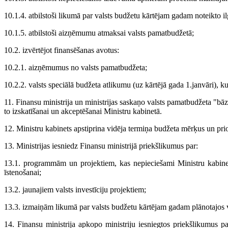
10.1.4. atbilstoši likumā par valsts budžetu kārtējam gadam noteikt
10.1.5. atbilstoši aizņēmumu atmaksai valsts pamatbudžetā;
10.2. izvērtējot finansēšanas avotus:
10.2.1. aizņēmumus no valsts pamatbudžeta;
10.2.2. valsts speciālā budžeta atlikumu (uz kārtējā gada 1.janvāri), ku
11. Finansu ministrija un ministrijas saskaņo valsts pamatbudžeta "bā
to izskatīšanai un akceptēšanai Ministru kabinetā.
12. Ministru kabinets apstiprina vidēja termiņa budžeta mērķus un priori
13. Ministrijas iesniedz Finansu ministrijā priekšlikumus par:
13.1. programmām un projektiem, kas nepieciešami Ministru kabinetā 
īstenošanai;
13.2. jaunajiem valsts investīciju projektiem;
13.3. izmaiņām likumā par valsts budžetu kārtējam gadam plānotajos va
14. Finansu ministrija apkopo ministriju iesniegtos priekšlikumus pa