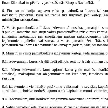
finansiālo atbalstu pēc Latvijas iestāšanās Eiropas Savienībā.
6. Finansu ministrija sagatavo valsts pamatbudžeta "bāzes izdevumu
investīciju projektus, kuru realizācija tiks turpināta pēc kārtējā
ministrijām saskaņošanai.
7. Valsts pamatbudžeta "bāzes izdevumus" nosaka, pamatojoties uz 
8.punktu samazina ministriju valsts pamatbudžeta izdevumus kārtējā
izmaiņām ieņēmumos par sniegtajiem maksas pakalpojumiem nākam
ieņēmumiem palielina vai samazina valsts pamatbudžeta "bāzes izd
pamatbudžeta "bāzes izdevumus" nākamajam gadam, tādējādi nosakot
8. Ministrijas valsts pamatbudžeta izdevumus kārtējā gadā samazina p
8.1. izdevumiem, kurus kārtējā gadā plānots segt no ārvalstu finansu p
8.2. tādiem izdevumiem, kuru apjoms katru gadu mainās atkarīb
atmaksa), maksājumi par aizņēmumiem un kredītiem, iemaksas starpta
saistības;
8.3. izdevumiem vienreizējo pasākumu veikšanai - atsevišķas kapitālās
aprīkošanu, tehnisko nodrošinājumu u.c.), kapitālie remonti, vienreiz
8.4. izdevumiem, kuri konkrētā programmā samazināti, optimizējot 
9. Valsts pamatbudžeta "bāzes izdevumus" (neto) nākamajam gadam pa