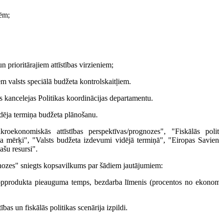
ēm;
 prioritārajiem attīstības virzieniem;
m valsts speciālā budžeta kontrolskaitļiem.
s kancelejas Politikas koordinācijas departamentu.
dēja termiņa budžeta plānošanu.
oekonomiskās attīstības perspektīvas/prognozes", "Fiskālās polit
ta mērķi", "Valsts budžeta izdevumi vidējā termiņā", "Eiropas Savien
ašu resursi".
nozes" sniegts kopsavilkums par šādiem jautājumiem:
kopprodukta pieauguma temps, bezdarba līmenis (procentos no ekonom
bas un fiskālās politikas scenārija izpildi.