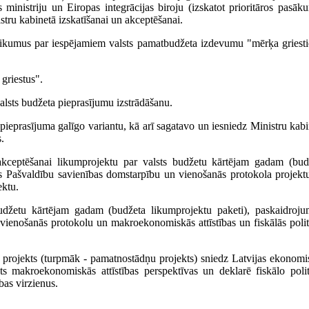
s ministriju un Eiropas integrācijas biroju (izskatot prioritāros pasāk
stru kabinetā izskatīšanai un akceptēšanai.
kšlikumus par iespējamiem valsts pamatbudžeta izdevumu "mērķa griest
griestus".
valsts budžeta pieprasījumu izstrādāšanu.
 pieprasījuma galīgo variantu, kā arī sagatavo un iesniedz Ministru kabi
.
 akceptēšanai likumprojektu par valsts budžetu kārtējam gadam (bud
as Pašvaldību savienības domstarpību un vienošanās protokola projekt
ektu.
udžetu kārtējam gadam (budžeta likumprojektu paketi), paskaidroju
vienošanās protokolu un makroekonomiskās attīstības un fiskālās polit
u projekts (turpmāk - pamatnostādņu projekts) sniedz Latvijas ekonomi
s makroekonomiskās attīstības perspektīvas un deklarē fiskālo polit
bas virzienus.