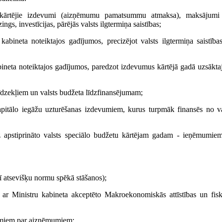
em: kārtējie izdevumi (aizņēmumu pamatsummu atmaksa), maksājumi
gs, investīcijas, pārējās valsts ilgtermiņa saistības;
kabineta noteiktajos gadījumos, precizējot valsts ilgtermiņa saistība
abineta noteiktajos gadījumos, paredzot izdevumus kārtējā gadā uzsākta
līdzekļiem un valsts budžeta līdzfinansējumam;
o kapitālo iegāžu uzturēšanas izdevumiem, kurus turpmāk finansēs no va
uz apstiprināto valsts speciālo budžetu kārtējam gadam - ieņēmumie
arī atsevišķu normu spēkā stāšanos);
r Ministru kabineta akceptēto Makroekonomiskās attīstības un fisk
umiem par aizņēmumiem;