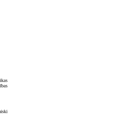
ikas
ības
iski