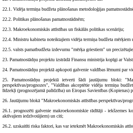
22.1. Vidēja termiņa budžeta plānošanas metodoloģijas pamatnostādn
22.2. Politikas plānošanas pamatnostādnēm;
22.3. Makroekonomiskās attīstības un fiskālās politikas scenāriju;
22.4. Ministru kabineta noteiktajiem vidēja termiņa budžeta mērķiem un
22.5. valsts pamatbudžeta izdevumu "mērķa griestiem" un precizētajie
23. Pamatnostādņu projektu izstrādā Finansu ministrija kopīgi ar Valst
24. Pamatnostādņu projektā apkopoti galvenie valdības lēmumi par vi
25. Pamatnostādņu projektā ietverti šādi jautājumu bloki: "Makr
perspektīvas/prognozes", "Valdības akceptētie vidēja termiņa budže
līdzekļi (prognozējamā palīdzība) un Eiropas Savienības (Kopienas) p
26. Jautājumu blokā "Makroekonomiskās attīstības perspektīvas/prog
26.1. prognozēti galvenie makroekonomiskie rādītāji - iekšzemes 
aktīvajiem iedzīvotājiem) un citi;
26.2. uzskaitīti riska faktori, kas var ietekmēt Makroekonomiskās attīstī