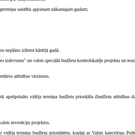
o ilgtermiņa saistību apjomam nākamajam gadam;
ru neplāno izlietot kārtējā gadā.
zes izdevumu" un valsts speciālā budžeta kontrolskaitļu projektu un iesn
tāros attīstības virzienus.
apstiprināto vidēja termiņa budžeta prioritāšu (budžeta attīstības da
lsts investīciju projektos.
r vidēja termiņa budžeta prioritātēm, kopīgi ar Valsts kancelejas Polit