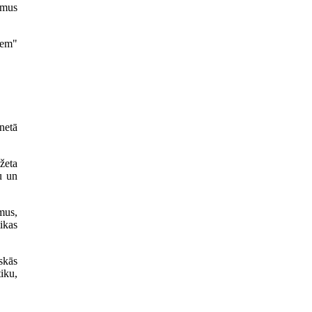
umus
iem"
netā
žeta
u un
mus,
ikas
skās
iku,