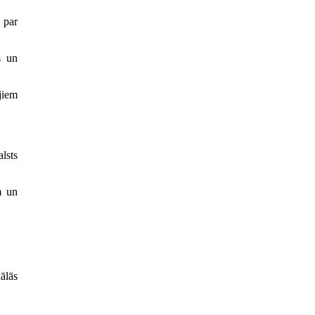
 par
s un
jiem
lsts
m un
ālās