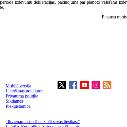
nu perioda izdevumu deklarācijas, paziņojuma par plānoto vēlēšanu iz
de.
Finansu minis
Mobilā versija
Lietošanas noteikumi
Privātuma politika
Sīkdatnes
Piekļūstamība
"Ikvienam ir tiesības zināt savas tiesības."
Latvijas Republikas Satversmes 90. pants