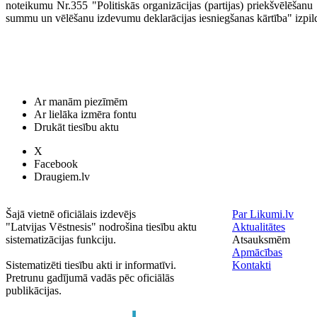
noteikumu Nr.355 "Politiskās organizācijas (partijas) priekšvēlēša
summu un vēlēšanu izdevumu deklarācijas iesniegšanas kārtība" izpil
Ar manām piezīmēm
Ar lielāka izmēra fontu
Drukāt tiesību aktu
X
Facebook
Draugiem.lv
Šajā vietnē oficiālais izdevējs
Par Likumi.lv
"Latvijas Vēstnesis" nodrošina tiesību aktu
Aktualitātes
sistematizācijas funkciju.
Atsauksmēm
Apmācības
Sistematizēti tiesību akti ir informatīvi.
Kontakti
Pretrunu gadījumā vadās pēc oficiālās
publikācijas.