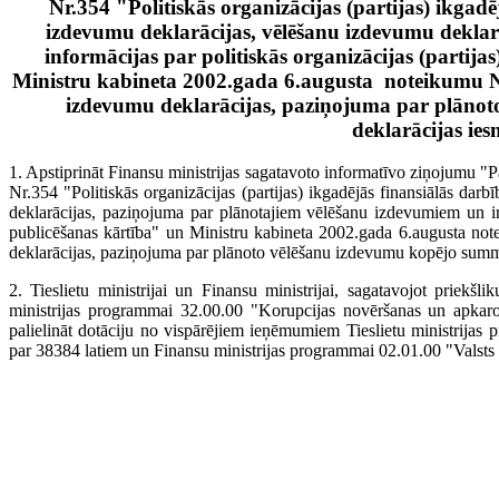
Nr.354 "Politiskās organizācijas (partijas) ikgad
izdevumu deklarācijas, vēlēšanu izdevumu dekla
informācijas par politiskās organizācijas (parti
Ministru kabineta 2002.gada 6.augusta noteikumu Nr.
izdevumu deklarācijas, paziņojuma par plāno
deklarācijas ies
1. Apstiprināt Finansu ministrijas sagatavoto informatīvo ziņojumu
Nr.354 "Politiskās organizācijas (partijas) ikgadējās finansiālās dar
deklarācijas, paziņojuma par plānotajiem vēlēšanu izdevumiem un in
publicēšanas kārtība" un Ministru kabineta 2002.gada 6.augusta note
deklarācijas, paziņojuma par plānoto vēlēšanu izdevumu kopējo summu
2. Tieslietu ministrijai un Finansu ministrijai, sagatavojot priek
ministrijas programmai 32.00.00 "Korupcijas novēršanas un apkaro
palielināt dotāciju no vispārējiem ieņēmumiem Tieslietu ministrija
par 38384 latiem un Finansu ministrijas programmai 02.01.00 "Valsts