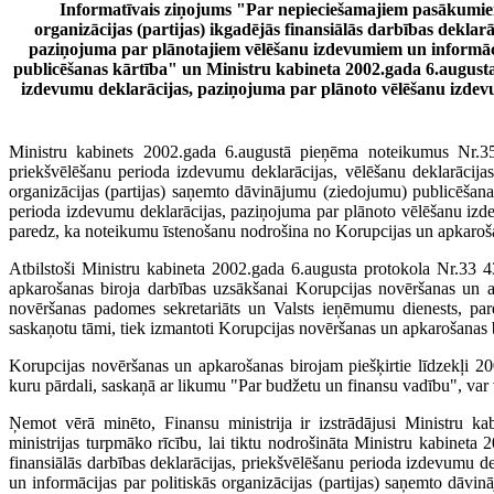
Informatīvais ziņojums "Par nepieciešamajiem pasākumie
organizācijas (partijas) ikgadējās finansiālās darbības deklar
paziņojuma par plānotajiem vēlēšanu izdevumiem un informācij
publicēšanas kārtība" un Ministru kabineta 2002.gada 6.augusta 
izdevumu deklarācijas, paziņojuma par plānoto vēlēšanu izde
Ministru kabinets 2002.gada 6.augustā pieņēma noteikumus Nr.354 "
priekšvēlēšanu perioda izdevumu deklarācijas, vēlēšanu deklarācija
organizācijas (partijas) saņemto dāvinājumu (ziedojumu) publicēšanas
perioda izdevumu deklarācijas, paziņojuma par plānoto vēlēšanu iz
paredz, ka noteikumu īstenošanu nodrošina no Korupcijas un apkarošan
Atbilstoši Ministru kabineta 2002.gada 6.augusta protokola Nr.33 4
apkarošanas biroja darbības uzsākšanai Korupcijas novēršanas un a
novēršanas padomes sekretariāts un Valsts ieņēmumu dienests, pared
saskaņotu tāmi, tiek izmantoti Korupcijas novēršanas un apkarošanas bi
Korupcijas novēršanas un apkarošanas birojam piešķirtie līdzekļi 2
kuru pārdali, saskaņā ar likumu "Par budžetu un finansu vadību", var
Ņemot vērā minēto, Finansu ministrija ir izstrādājusi Ministru kab
ministrijas turpmāko rīcību, lai tiktu nodrošināta Ministru kabineta 
finansiālās darbības deklarācijas, priekšvēlēšanu perioda izdevumu d
un informācijas par politiskās organizācijas (partijas) saņemto dāv