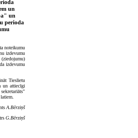
erioda
iem un
ba" un
nu perioda
vumu
sta noteikumu
šanu izdevumu
u (ziedojumu)
ioda izdevumu
nāt Tieslietu
un attiecīgi
sekretariāts"
latiem.
ents
A.Bērziņš
trs
G.Bērziņš