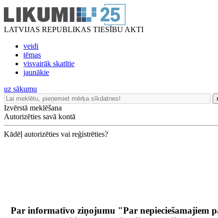
LATVIJAS REPUBLIKAS TIESĪBU AKTI
veidi
tēmas
visvairāk skatītie
jaunākie
uz sākumu
Izvērstā meklēšana
Autorizēties savā kontā
Kādēļ autorizēties vai reģistrēties?
Par informatīvo ziņojumu "Par nepieciešamajiem 