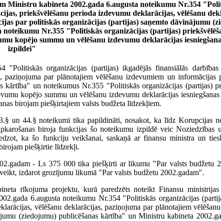
m Ministru kabineta 2002.gada 6.augusta noteikumu Nr.354 "Polit
ācijas, priekšvēlēšanu perioda izdevumu deklarācijas, vēlēšanu dekl
as par politiskās organizācijas (partijas) saņemto dāvinājumu (
noteikumu Nr.355 "Politiskās organizācijas (partijas) priekšvēlē
vumu kopējo summu un vēlēšanu izdevumu deklarācijas iesniegšana
izpildei"
Politiskās organizācijas (partijas) ikgadējās finansiālās darbības 
s, paziņojuma par plānotajiem vēlēšanu izdevumiem un informācijas p
 kārtība" un noteikumus Nr.355 "Politiskās organizācijas (partijas) p
devumu kopējo summu un vēlēšanu izdevumu deklarācijas iesniegšanas 
as birojam piešķirtajiem valsts budžeta līdzekļiem.
3.§ un 44.§ noteikumi tika papildināti, nosakot, ka līdz Korupcijas 
pkarošanas biroja funkcijas šo noteikumu izpildē veic Noziedzības 
zot, ka šo funkciju veikšanai, saskaņā ar finansu ministra un tiesl
rojam piešķirtie līdzekļi.
002.gadam - Ls 375 000 tika piešķirti ar likumu "Par valsts budžetu
 veikt, izdarot grozījumu likumā "Par valsts budžetu 2002.gadam".
ineta rīkojuma projektu, kurā paredzēts noteikt Finansu ministrijas
2002.gada 6.augusta noteikumu Nr.354 "Politiskās organizācijas (partij
eklarācijas, vēlēšanu deklarācijas, paziņojuma par plānotajiem vēlēša
inājumu (ziedojumu) publicēšanas kārtība" un Ministru kabineta 2002.g