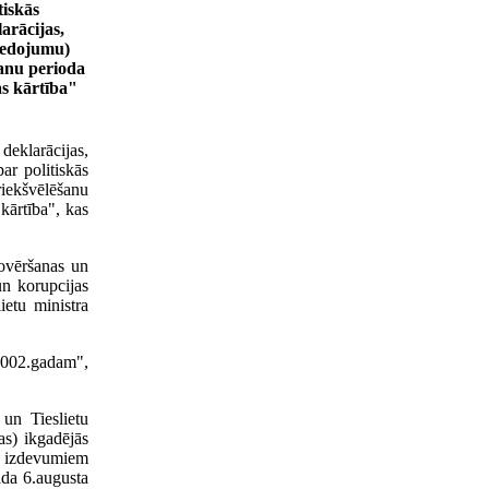
iskās
arācijas,
ziedojumu)
šanu perioda
s kārtība"
deklarācijas,
ar politiskās
riekšvēlēšanu
kārtība", kas
novēršanas un
un korupcijas
ietu ministra
 2002.gadam",
 un Tieslietu
as) ikgadējās
nu izdevumiem
ada 6.augusta