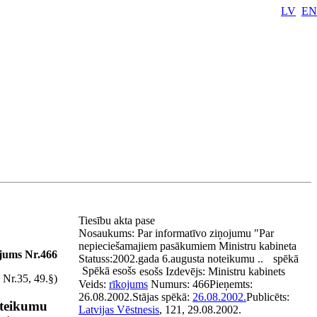
LV
EN
Tiesību akta pase
Nosaukums:
Par informatīvo ziņojumu "Par
nepieciešamajiem pasākumiem Ministru kabineta
ojums Nr.466
Statuss:
2002.gada 6.augusta noteikumu ..
spēkā
Spēkā esošs
esošs
Izdevējs:
Ministru kabinets
 Nr.35, 49.§)
Veids:
rīkojums
Numurs:
466
Pieņemts:
26.08.2002.
Stājas spēkā:
26.08.2002.
Publicēts:
oteikumu
Latvijas Vēstnesis
, 121, 29.08.2002.