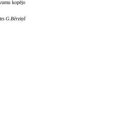
devumu kopējo
trs
G.Bērziņš