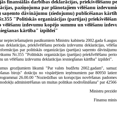
ējās finansiālās darbības deklarācijas, priekšvēlēšanu p
rācijas, paziņojuma par plānotajiem vēlēšanu izdevum
jas) saņemto dāvinājumu (ziedojumu) publicēšanas kārtī
355 "Politiskās organizācijas (partijas) priekšvēlēša
to vēlēšanu izdevumu kopējo summu un vēlēšanu izde
niegšanas kārtība" izpildei"
 "Par nepieciešamajiem pasākumiem Ministru kabineta 2002.gada 6.augu
bības deklarācijas, priekšvēlēšanu perioda izdevumu deklarācijas, vēlē
formācijas par politiskās organizācijas (partijas) saņemto dāvinājum
ikumu Nr.355 "Politiskās organizācijas (partijas) priekšvēlēšanu per
 un vēlēšanu izdevumu deklarācijas iesniegšanas kārtība" izpildei".
šlikumus grozījumiem likumā "Par valsts budžetu 2002.gadam", samazi
šanas birojs" dotāciju no vispārējiem ieņēmumiem par 80950 latiem 
s programmai 26.00.00 "Noziedzības un korupcijas novēršanas padomes 
 nodokļu administrēšanas un muitas politikas nodrošināšana" par 42566 
Ministru prezid
Finansu minis