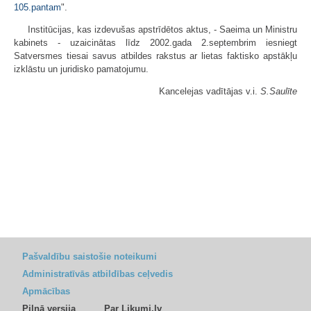
105.pantam
".
Institūcijas, kas izdevušas apstrīdētos aktus, - Saeima un Ministru
kabinets - uzaicinātas līdz 2002.gada 2.septembrim iesniegt
Satversmes tiesai savus atbildes rakstus ar lietas faktisko apstākļu
izklāstu un juridisko pamatojumu.
Kancelejas vadītājas v.i.
S.Saulīte
Pašvaldību saistošie noteikumi
Administratīvās atbildības ceļvedis
Apmācības
Pilnā versija
Par Likumi.lv