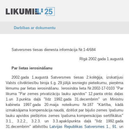
Darbības ar dokumentu
Satversmes tiesas dienesta informācija Nr.1-4/684
Rīgā 2002.gada 1.augustā
Par lietas ierosināšanu
2002.gada 1.augustā Satversmes tiesas 2.kolēģija, izskatījusi
Valsts cilvēktiesību biroja š.g. 29.jūlijā iesniegto pieteikumu, pieņēma
lēmumu par lietas ierosināšanu. Ierosināta lieta Nr.2002-17-0103 "Par
likuma "Par zemes privatizāciju lauku apvidos" 12.panta otrās daļas
1.un 3.punkta daļā "līdz 1992.gada 31.decembrim" un Ministru
kabineta 1997.gada 20.maija noteikumu Nr.187 "Kārtība, kādā
izmaksājama kompensācija naudā, dzēšot par bijušo zemes īpašumu
lauku apvidos piešķirtos zemes īpašuma kompensācijas sertifikātus"
3.1., 3.2.2., 3.2.3. un 3.3.apakšpunkta daļā "līdz 1992.gada
31.decembrim" atbilstību
Latvijas Republikas Satversmes
1.
,
91.
un