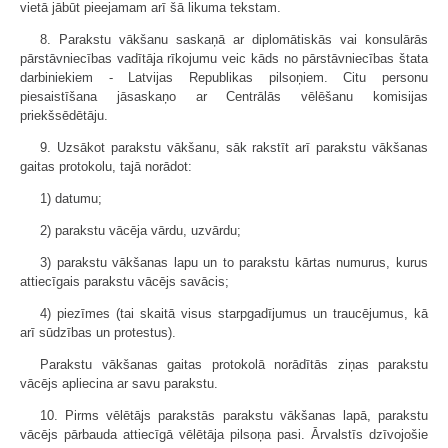
vietā jābūt pieejamam arī šā likuma tekstam.
8. Parakstu vākšanu saskaņā ar diplomātiskās vai konsulārās
pārstāvniecības vadītāja rīkojumu veic kāds no pārstāvniecības štata
darbiniekiem - Latvijas Republikas pilsoņiem. Citu personu
piesaistīšana jāsaskaņo ar Centrālās vēlēšanu komisijas
priekšsēdētāju.
9. Uzsākot parakstu vākšanu, sāk rakstīt arī parakstu vākšanas
gaitas protokolu, tajā norādot:
1) datumu;
2) parakstu vācēja vārdu, uzvārdu;
3) parakstu vākšanas lapu un to parakstu kārtas numurus, kurus
attiecīgais parakstu vācējs savācis;
4) piezīmes (tai skaitā visus starpgadījumus un traucējumus, kā
arī sūdzības un protestus).
Parakstu vākšanas gaitas protokolā norādītās ziņas parakstu
vācējs apliecina ar savu parakstu.
10. Pirms vēlētājs parakstās parakstu vākšanas lapā, parakstu
vācējs pārbauda attiecīgā vēlētāja pilsoņa pasi. Ārvalstīs dzīvojošie