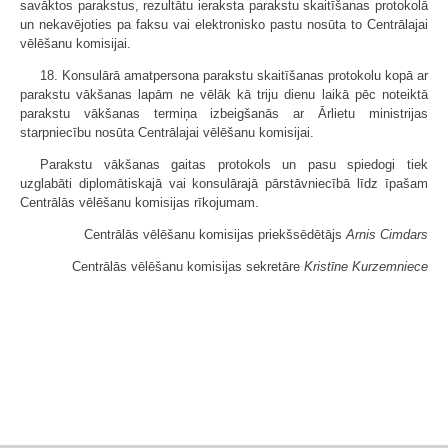
savāktos parakstus, rezultātu ieraksta parakstu skaitīšanas protokolā
un nekavējoties pa faksu vai elektronisko pastu nosūta to Centrālajai
vēlēšanu komisijai.
18. Konsulārā amatpersona parakstu skaitīšanas protokolu kopā ar
parakstu vākšanas lapām ne vēlāk kā triju dienu laikā pēc noteiktā
parakstu vākšanas termiņa izbeigšanās ar Ārlietu ministrijas
starpniecību nosūta Centrālajai vēlēšanu komisijai.
Parakstu vākšanas gaitas protokols un pasu spiedogi tiek
uzglabāti diplomātiskajā vai konsulārajā pārstāvniecībā līdz īpašam
Centrālās vēlēšanu komisijas rīkojumam.
Centrālās vēlēšanu komisijas priekšsēdētājs
Arnis Cimdars
Centrālās vēlēšanu komisijas sekretāre
Kristīne Kurzemniece