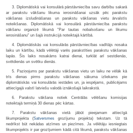
3. Diplomātiskā vai konsulārā pārstāvniecība savu darbību sakarā
ar parakstu vākšanu likuma ierosināšanai uzsāk pēc parakstu
vākšanas izsludināšanas un parakstu vākšanas vietu ārvalstīs
noteikšanas. Diplomātiskā vai konsulārā pārstāvniecība parakstu
vākšanu organizē likumā "Par tautas nobalsošanu un likumu
ierosināšanu" un šajā instrukcijā noteiktajā kārtībā.
4. Diplomātiskās vai konsulārās pārstāvniecības vadītājs nosaka
laiku un kārtību, kādā vēlētāji varēs parakstīties parakstu vākšanas
lapās. Šis laiks nosakāms katrai dienai, turklāt arī sestdienās,
svētdienās un svētku dienās.
5. Paziņojums par parakstu vākšanas vietu un laiku ne vēlāk kā
trīs dienas pirms parakstu vākšanas sākuma izliekams pie
diplomātiskās vai konsulārās iestādes un, ja iespējams, publicējams
attiecīgajā valstī latviešu valodā iznākošajā laikrakstā.
6. Parakstu vākšana notiek Centrālās vēlēšanu komisijas
noteiktajā termiņā 30 dienas pēc kārtas.
7. Parakstu vākšanas vietā jābūt pieejamam attiecīgā
likumprojekta (
Satversmes
grozījumu projekta) tekstam. Uz tā
nedrīkst būt nekādas atzīmes un piezīmes. Ja vēlētāju iesniegtais
likumprojekts ir par grozījumiem kādā citā likumā, parakstu vākšanas