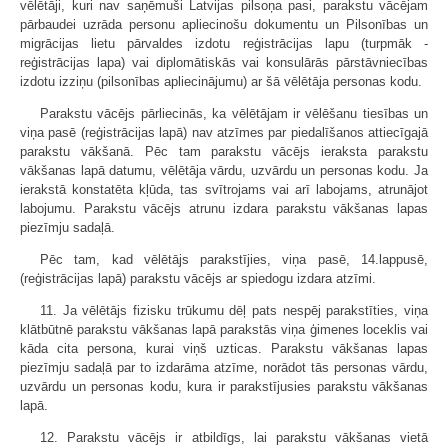
vēlētāji, kuri nav saņēmuši Latvijas pilsoņa pasi, parakstu vācējam
pārbaudei uzrāda personu apliecinošu dokumentu un Pilsonības un
migrācijas lietu pārvaldes izdotu reģistrācijas lapu (turpmāk -
reģistrācijas lapa) vai diplomātiskās vai konsulārās pārstāvniecības
izdotu izziņu (pilsonības apliecinājumu) ar šā vēlētāja personas kodu.
Parakstu vācējs pārliecinās, ka vēlētājam ir vēlēšanu tiesības un
viņa pasē (reģistrācijas lapā) nav atzīmes par piedalīšanos attiecīgajā
parakstu vākšanā. Pēc tam parakstu vācējs ieraksta parakstu
vākšanas lapā datumu, vēlētāja vārdu, uzvārdu un personas kodu. Ja
ierakstā konstatēta kļūda, tas svītrojams vai arī labojams, atrunājot
labojumu. Parakstu vācējs atrunu izdara parakstu vākšanas lapas
piezīmju sadaļā.
Pēc tam, kad vēlētājs parakstījies, viņa pasē, 14.lappusē,
(reģistrācijas lapā) parakstu vācējs ar spiedogu izdara atzīmi.
11. Ja vēlētājs fizisku trūkumu dēļ pats nespēj parakstīties, viņa
klātbūtnē parakstu vākšanas lapā parakstās viņa ģimenes loceklis vai
kāda cita persona, kurai viņš uzticas. Parakstu vākšanas lapas
piezīmju sadaļā par to izdarāma atzīme, norādot tās personas vārdu,
uzvārdu un personas kodu, kura ir parakstījusies parakstu vākšanas
lapā.
12. Parakstu vācējs ir atbildīgs, lai parakstu vākšanas vietā