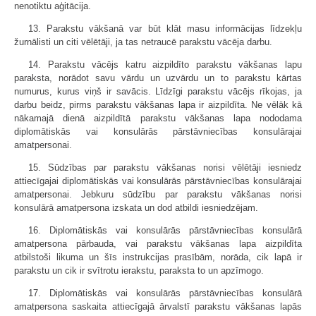
nenotiktu aģitācija.
13. Parakstu vākšanā var būt klāt masu informācijas līdzekļu
žurnālisti un citi vēlētāji, ja tas netraucē parakstu vācēja darbu.
14. Parakstu vācējs katru aizpildīto parakstu vākšanas lapu
paraksta, norādot savu vārdu un uzvārdu un to parakstu kārtas
numurus, kurus viņš ir savācis. Līdzīgi parakstu vācējs rīkojas, ja
darbu beidz, pirms parakstu vākšanas lapa ir aizpildīta. Ne vēlāk kā
nākamajā dienā aizpildītā parakstu vākšanas lapa nododama
diplomātiskās vai konsulārās pārstāvniecības konsulārajai
amatpersonai.
15. Sūdzības par parakstu vākšanas norisi vēlētāji iesniedz
attiecīgajai diplomātiskās vai konsulārās pārstāvniecības konsulārajai
amatpersonai. Jebkuru sūdzību par parakstu vākšanas norisi
konsulārā amatpersona izskata un dod atbildi iesniedzējam.
16. Diplomātiskās vai konsulārās pārstāvniecības konsulārā
amatpersona pārbauda, vai parakstu vākšanas lapa aizpildīta
atbilstoši likuma un šīs instrukcijas prasībām, norāda, cik lapā ir
parakstu un cik ir svītrotu ierakstu, paraksta to un apzīmogo.
17. Diplomātiskās vai konsulārās pārstāvniecības konsulārā
amatpersona saskaita attiecīgajā ārvalstī parakstu vākšanas lapās