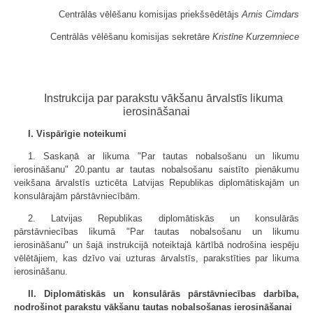
Centrālās vēlēšanu komisijas priekšsēdētājs
Arnis Cimdars
Centrālās vēlēšanu komisijas sekretāre
Kristīne Kurzemniece
Instrukcija par parakstu vākšanu ārvalstīs likuma
ierosināšanai
I. Vispārīgie noteikumi
1. Saskaņā ar likuma "Par tautas nobalsošanu un likumu
ierosināšanu" 20.pantu ar tautas nobalsošanu saistīto pienākumu
veikšana ārvalstīs uzticēta Latvijas Republikas diplomātiskajām un
konsulārajām pārstāvniecībām.
2. Latvijas Republikas diplomātiskās un konsulārās
pārstāvniecības likumā "Par tautas nobalsošanu un likumu
ierosināšanu" un šajā instrukcijā noteiktajā kārtībā nodrošina iespēju
vēlētājiem, kas dzīvo vai uzturas ārvalstīs, parakstīties par likuma
ierosināšanu.
II. Diplomātiskās un konsulārās pārstāvniecības darbība,
nodrošinot parakstu vākšanu tautas nobalsošanas ierosināšanai