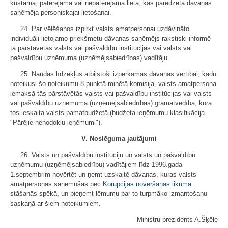
kustama, patērējama vai nepatērējama lieta, kas paredzēta dāvanas
saņēmēja personiskajai lietošanai.
24. Par vēlēšanos izpirkt valsts amatpersonai uzdāvināto
individuāli lietojamo priekšmetu dāvanas saņēmējs rakstiski informē
tā pārstāvētās valsts vai pašvaldību institūcijas vai valsts vai
pašvaldību uzņēmuma (uzņēmējsabiedrības) vadītāju.
25. Naudas līdzekļus atbilstoši izpērkamās dāvanas vērtībai, kādu
noteikusi šo noteikumu 8.punktā minētā komisija, valsts amatpersona
iemaksā tās pārstāvētās valsts vai pašvaldību institūcijas vai valsts
vai pašvaldību uzņēmuma (uzņēmējsabiedrības) grāmatvedībā, kura
tos ieskaita valsts pamatbudžetā (budžeta ieņēmumu klasifikācija
"Pārējie nenodokļu ieņēmumi").
V. Noslēguma jautājumi
26. Valsts un pašvaldību institūciju un valsts un pašvaldību
uzņēmumu (uzņēmējsabiedrību) vadītājiem līdz 1996.gada
1.septembrim novērtēt un ņemt uzskaitē dāvanas, kuras valsts
amatpersonas saņēmušas pēc
Korupcijas novēršanas likuma
stāšanās spēkā, un pieņemt lēmumu par to turpmāko izmantošanu
saskaņā ar šiem noteikumiem.
Ministru prezidents A.Šķēle