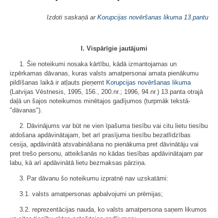
Izdoti saskaņā ar
Korupcijas novēršanas likuma
13.pantu
I. Vispārīgie jautājumi
1. Šie noteikumi nosaka kārtību, kādā izmantojamas un
izpērkamas dāvanas, kuras valsts amatpersonai amata pienākumu
pildīšanas laikā ir atļauts pieņemt
Korupcijas novēršanas likuma
(Latvijas Vēstnesis, 1995, 156., 200.nr.; 1996, 94.nr.) 13.panta otrajā
daļā un šajos noteikumos minētajos gadījumos (turpmāk tekstā-
"dāvanas").
2. Dāvinājums var būt ne vien īpašuma tiesību vai citu lietu tiesību
atdošana apdāvinātajam, bet arī prasījuma tiesību bezatlīdzības
cesija, apdāvinātā atsvabināšana no pienākuma pret dāvinātāju vai
pret trešo personu, atteikšanās no kādas tiesības apdāvinātajam par
labu, kā arī apdāvinātā lietu bezmaksas pārziņa.
3. Par dāvanu šo noteikumu izpratnē nav uzskatāmi:
3.1. valsts amatpersonas apbalvojumi un prēmijas;
3.2. reprezentācijas nauda, ko valsts amatpersona saņem likumos