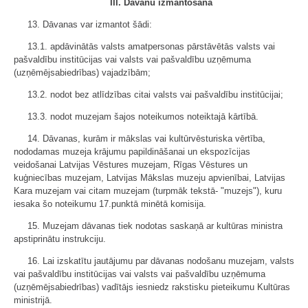
III. Dāvanu izmantošana
13. Dāvanas var izmantot šādi:
13.1. apdāvinātās valsts amatpersonas pārstāvētās valsts vai
pašvaldību institūcijas vai valsts vai pašvaldību uzņēmuma
(uzņēmējsabiedrības) vajadzībām;
13.2. nodot bez atlīdzības citai valsts vai pašvaldību institūcijai;
13.3. nodot muzejam šajos noteikumos noteiktajā kārtībā.
14. Dāvanas, kurām ir mākslas vai kultūrvēsturiska vērtība,
nododamas muzeja krājumu papildināšanai un ekspozīcijas
veidošanai Latvijas Vēstures muzejam, Rīgas Vēstures un
kuģniecības muzejam, Latvijas Mākslas muzeju apvienībai, Latvijas
Kara muzejam vai citam muzejam (turpmāk tekstā- "muzejs"), kuru
iesaka šo noteikumu 17.punktā minētā komisija.
15. Muzejam dāvanas tiek nodotas saskaņā ar kultūras ministra
apstiprinātu instrukciju.
16. Lai izskatītu jautājumu par dāvanas nodošanu muzejam, valsts
vai pašvaldību institūcijas vai valsts vai pašvaldību uzņēmuma
(uzņēmējsabiedrības) vadītājs iesniedz rakstisku pieteikumu Kultūras
ministrijā.