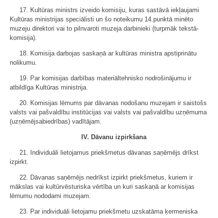
17. Kultūras ministrs izveido komisiju, kuras sastāvā iekļaujami
Kultūras ministrijas speciālisti un šo noteikumu 14.punktā minēto
muzeju direktori vai to pilnvaroti muzeja darbinieki (turpmāk tekstā-
komisija).
18. Komisija darbojas saskaņā ar kultūras ministra apstiprinātu
nolikumu.
19. Par komisijas darbības materiāltehnisko nodrošinājumu ir
atbildīga Kultūras ministrija.
20. Komisijas lēmums par dāvanas nodošanu muzejam ir saistošs
valsts vai pašvaldību institūcijas vai valsts vai pašvaldību uzņēmuma
(uzņēmējsabiedrības) vadītājam.
IV. Dāvanu izpirkšana
21. Individuāli lietojamus priekšmetus dāvanas saņēmējs drīkst
izpirkt.
22. Dāvanas saņēmējs nedrīkst izpirkt priekšmetus, kuriem ir
mākslas vai kultūrvēsturiska vērtība un kuri saskaņā ar komisijas
lēmumu nododami muzejam.
23. Par individuāli lietojamu priekšmetu uzskatāma ķermeniska