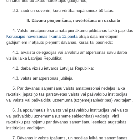
un citos tiesību aktos noteiktajos gadījumos;
3.3. ziedi un suvenīri, kuru vērtība nepārsniedz 50 latus.
II. Dāvanu pieņemšana, novērtēšana un uzskaite
4. Valsts amatpersonai amata pienākumu pildīšanas laikā papildus
Korupcijas novēršanas likuma
13.panta
otrajā daļā minētajiem
gadījumiem ir atļauts pieņemt dāvanas, kuras tai pasniedz:
4.1. ārvalstu delegācijas vai ārvalstu amatpersonas savu darba
vizīšu laikā Latvijas Republikā;
4.2. darba vizīšu ietvaros Latvijas Republikā;
4.3. valsts amatpersonas jubilejā.
5. Par dāvanas saņemšanu valsts amatpersonai nedēļas laikā
rakstiski jāpaziņo tās pārstāvētās valsts vai pašvaldību institūcijas
vai valsts vai pašvaldību uzņēmuma (uzņēmējsabiedrības) vadītājam.
6. Ja apdāvinātais ir valsts vai pašvaldību institūcijas vai valsts
vai pašvaldību uzņēmuma (uzņēmējsabiedrības) vadītājs, viņš
rakstisku paziņojumu par dāvanas saņemšanu iesniedz augstākās
institūcijas vadītājam.
7. Dāvanas ir valsts īpašums, un nedēļas laikā no saņemšanas