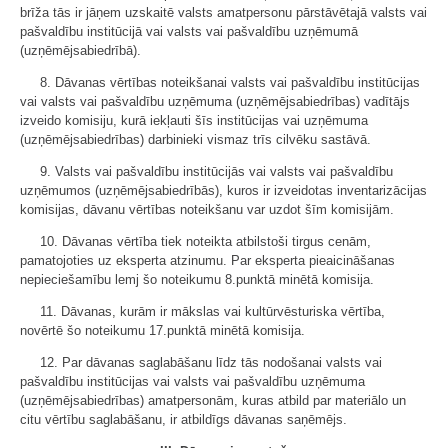
brīža tās ir jāņem uzskaitē valsts amatpersonu pārstāvētajā valsts vai
pašvaldību institūcijā vai valsts vai pašvaldību uzņēmumā
(uzņēmējsabiedrībā).
8. Dāvanas vērtības noteikšanai valsts vai pašvaldību institūcijas
vai valsts vai pašvaldību uzņēmuma (uzņēmējsabiedrības) vadītājs
izveido komisiju, kurā iekļauti šīs institūcijas vai uzņēmuma
(uzņēmējsabiedrības) darbinieki vismaz trīs cilvēku sastāvā.
9. Valsts vai pašvaldību institūcijās vai valsts vai pašvaldību
uzņēmumos (uzņēmējsabiedrībās), kuros ir izveidotas inventarizācijas
komisijas, dāvanu vērtības noteikšanu var uzdot šīm komisijām.
10. Dāvanas vērtība tiek noteikta atbilstoši tirgus cenām,
pamatojoties uz eksperta atzinumu. Par eksperta pieaicināšanas
nepieciešamību lemj šo noteikumu 8.punktā minētā komisija.
11. Dāvanas, kurām ir mākslas vai kultūrvēsturiska vērtība,
novērtē šo noteikumu 17.punktā minētā komisija.
12. Par dāvanas saglabāšanu līdz tās nodošanai valsts vai
pašvaldību institūcijas vai valsts vai pašvaldību uzņēmuma
(uzņēmējsabiedrības) amatpersonām, kuras atbild par materiālo un
citu vērtību saglabāšanu, ir atbildīgs dāvanas saņēmējs.