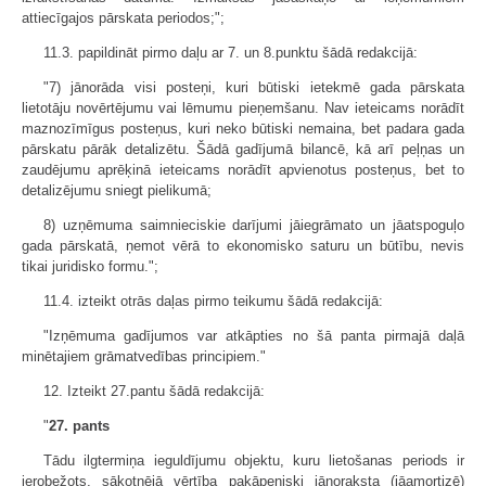
attiecīgajos pārskata periodos;";
11.3. papildināt pirmo daļu ar 7. un 8.punktu šādā redakcijā:
"7) jānorāda visi posteņi, kuri būtiski ietekmē gada pārskata
lietotāju novērtējumu vai lēmumu pieņemšanu. Nav ieteicams norādīt
maznozīmīgus posteņus, kuri neko būtiski nemaina, bet padara gada
pārskatu pārāk detalizētu. Šādā gadījumā bilancē, kā arī peļņas un
zaudējumu aprēķinā ieteicams norādīt apvienotus posteņus, bet to
detalizējumu sniegt pielikumā;
8) uzņēmuma saimnieciskie darījumi jāiegrāmato un jāatspoguļo
gada pārskatā, ņemot vērā to ekonomisko saturu un būtību, nevis
tikai juridisko formu.";
11.4. izteikt otrās daļas pirmo teikumu šādā redakcijā:
"Izņēmuma gadījumos var atkāpties no šā panta pirmajā daļā
minētajiem grāmatvedības principiem."
12. Izteikt 27.pantu šādā redakcijā:
"
27. pants
Tādu ilgtermiņa ieguldījumu objektu, kuru lietošanas periods ir
ierobežots, sākotnējā vērtība pakāpeniski jānoraksta (jāamortizē)