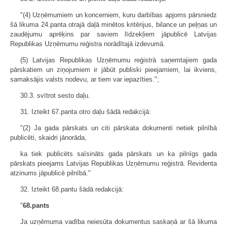
"(4) Uzņēmumiem un koncerniem, kuru darbības apjoms pārsniedz
šā likuma 24.panta otrajā daļā minētos kritērijus, bilance un peļņas un
zaudējumu aprēķins par saviem līdzekļiem jāpublicē Latvijas
Republikas Uzņēmumu reģistra norādītajā izdevumā.
(5) Latvijas Republikas Uzņēmumu reģistrā saņemtajiem gada
pārskatiem un ziņojumiem ir jābūt publiski pieejamiem, lai ikviens,
samaksājis valsts nodevu, ar tiem var iepazīties.";
30.3. svītrot sesto daļu.
31. Izteikt 67.panta otro daļu šādā redakcijā:
"(2) Ja gada pārskats un citi pārskata dokumenti netiek pilnībā
publicēti, skaidri jānorāda,
ka tiek publicēts saīsināts gada pārskats un ka pilnīgs gada
pārskats pieejams Latvijas Republikas Uzņēmumu reģistrā. Revidenta
atzinums jāpublicē pilnībā."
32. Izteikt 68.pantu šādā redakcijā:
"
68.pants
Ja uzņēmuma vadība neiesūta dokumentus saskaņā ar šā likuma