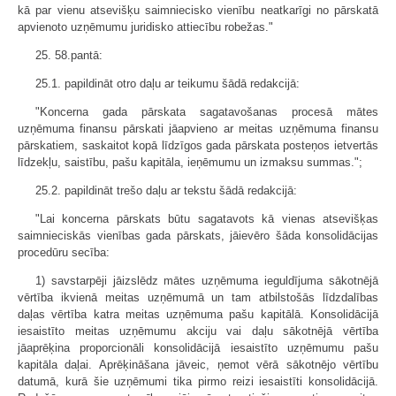
kā par vienu atsevišķu saimniecisko vienību neatkarīgi no pārskatā
apvienoto uzņēmumu juridisko attiecību robežas."
25. 58.pantā:
25.1. papildināt otro daļu ar teikumu šādā redakcijā:
"Koncerna gada pārskata sagatavošanas procesā mātes
uzņēmuma finansu pārskati jāapvieno ar meitas uzņēmuma finansu
pārskatiem, saskaitot kopā līdzīgos gada pārskata posteņos ietvertās
līdzekļu, saistību, pašu kapitāla, ieņēmumu un izmaksu summas.";
25.2. papildināt trešo daļu ar tekstu šādā redakcijā:
"Lai koncerna pārskats būtu sagatavots kā vienas atsevišķas
saimnieciskās vienības gada pārskats, jāievēro šāda konsolidācijas
procedūru secība:
1) savstarpēji jāizslēdz mātes uzņēmuma ieguldījuma sākotnējā
vērtība ikvienā meitas uzņēmumā un tam atbilstošās līdzdalības
daļas vērtība katra meitas uzņēmuma pašu kapitālā. Konsolidācijā
iesaistīto meitas uzņēmumu akciju vai daļu sākotnējā vērtība
jāaprēķina proporcionāli konsolidācijā iesaistīto uzņēmumu pašu
kapitāla daļai. Aprēķināšana jāveic, ņemot vērā sākotnējo vērtību
datumā, kurā šie uzņēmumi tika pirmo reizi iesaistīti konsolidācijā.