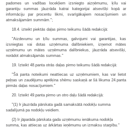
padomes un vadības locekļiem izsniegto aizņēmumu, ķīlu vai
garantiju summas jāuzrāda katrai kategorijai atsevišķi kopā ar
informāciju par procentu likmi, svarīgākajiem nosacījumiem un
atmaksājamām summām.";
18.4. izteikt piektās daļas pirmo teikumu šādā redakcijā:
"Aizdevumu un ķīlu summas, galvojumi vai garantijas, kas
izsniegtas vai dotas uzņēmuma dalībniekiem, izņemot mātes
uzņēmumu un mātes uzņēmuma dalībniekus, jāuzrāda atsevišķi,
norādot atmaksājamās summas."
19. Izteikt 48.panta otrās daļas pirmo teikumu šādā redakcijā:
"Šā panta noteikumi neattiecas uz uzņēmumiem, kas var lietot
peļņas un zaudējumu aprēķina shēmu saskaņā ar šā likuma 24.panta
pirmās daļas nosacījumiem."
20. Izteikt 49.panta pirmo un otro daļu šādā redakcijā:
"(1) Ir jāuzrāda pārskata gadā samaksātā nodokļu summa
sadalījumā pa nodokļu veidiem.
(2) Ir jāparāda pārskata gada uzņēmumu ienākuma nodokļa
summa, kas attiecas uz ārkārtas ieņēmumu un izmaksu starpību."