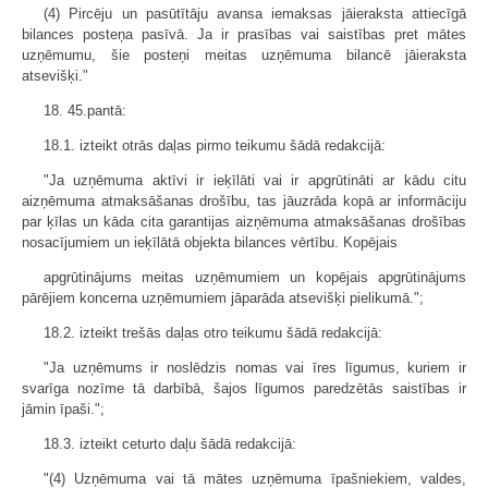
(4) Pircēju un pasūtītāju avansa iemaksas jāieraksta attiecīgā
bilances posteņa pasīvā. Ja ir prasības vai saistības pret mātes
uzņēmumu, šie posteņi meitas uzņēmuma bilancē jāieraksta
atsevišķi."
18. 45.pantā:
18.1. izteikt otrās daļas pirmo teikumu šādā redakcijā:
"Ja uzņēmuma aktīvi ir ieķīlāti vai ir apgrūtināti ar kādu citu
aizņēmuma atmaksāšanas drošību, tas jāuzrāda kopā ar informāciju
par ķīlas un kāda cita garantijas aizņēmuma atmaksāšanas drošības
nosacījumiem un ieķīlātā objekta bilances vērtību. Kopējais
apgrūtinājums meitas uzņēmumiem un kopējais apgrūtinājums
pārējiem koncerna uzņēmumiem jāparāda atsevišķi pielikumā.";
18.2. izteikt trešās daļas otro teikumu šādā redakcijā:
"Ja uzņēmums ir noslēdzis nomas vai īres līgumus, kuriem ir
svarīga nozīme tā darbībā, šajos līgumos paredzētās saistības ir
jāmin īpaši.";
18.3. izteikt ceturto daļu šādā redakcijā:
"(4) Uzņēmuma vai tā mātes uzņēmuma īpašniekiem, valdes,