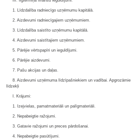
III. Ilgtermiņa finansu ieguldījumi:
1. Līdzdalība radniecīgo uzņēmumu kapitālā.
2. Aizdevumi radniecīgajiem uzņēmumiem.
3. Līdzdalība saistīto uzņēmumu kapitālā.
4. Aizdevumi saistītajiem uzņēmumiem.
5. Pārējie vērtspapīri un ieguldījumi.
6. Pārējie aizdevumi.
7. Pašu akcijas un daļas.
8. Aizdevumi uzņēmuma līdzīpašniekiem un vadībai. Apgrozāmie
līdzekļi
I. Krājumi:
1. Izejvielas, pamatmateriāli un palīgmateriāli.
2. Nepabeigtie ražojumi.
3. Gatavie ražojumi un preces pārdošanai.
4. Nepabeigtie pasūtījumi.