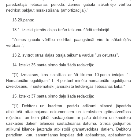
paredzētajā lietošanas periodā. Zemes gabala sākotnējo vērtību
nedrīkst pakļaut norakstīšanai (amortizācijai)."
13.29.pantā:
13.1. izteikt pirmās daļas trešo teikumu šādā redakcijā:
"Zemes gabalu vērtību nedrīkst paaugstināt virs to sākotnējās
vērtības.";
13.2. svītrot otrās daļas otrajā teikumā vārdus "un ceturtās".
14. Izteikt 35.panta pirmo daļu šādā redakcijā:
"(1) Izmaksas, kas saistītas ar šā likuma 10.panta iedaļas "I.
Nemateriālie ieguldījumi" l.- 4.postenī minēto nemateriālo ieguldījumu
izveidošanu, ir sistemātiski jānoraksta lietderīgās lietošanas laikā."
15. Izteikt 37.panta pirmo daļu šādā redakcijā:
"(1) Debitoru un kreditoru parādu atlikumi bilancē jāparāda
atbilstoši attaisnojuma dokumentiem un ierakstiem grāmatvedības
reģistros, un tiem jābūt saskaņotiem ar pašu debitoru un kreditoru
uzskaites datiem bilances sastādīšanas datumā. Strīda gadījumos
atlikumi bilancē jāuzrāda atbilstoši grāmatvedības datiem. Debitoru
parādiem, kuru saņemšanas iespējas tiek apšaubītas, apšaubāmās