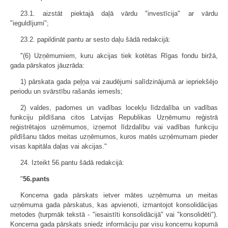
23.1. aizstāt piektajā daļā vārdu "investīcija" ar vārdu
"ieguldījumi";
23.2. papildināt pantu ar sesto daļu šādā redakcijā:
"(6) Uzņēmumiem, kuru akcijas tiek kotētas Rīgas fondu biržā,
gada pārskatos jāuzrāda:
1) pārskata gada peļņa vai zaudējumi salīdzinājumā ar iepriekšējo
periodu un svārstību rašanās iemesls;
2) valdes, padomes un vadības locekļu līdzdalība un vadības
funkciju pildīšana citos Latvijas Republikas Uzņēmumu reģistrā
reģistrētajos uzņēmumos, izņemot līdzdalību vai vadības funkciju
pildīšanu tādos meitas uzņēmumos, kuros matēs uzņēmumam pieder
visas kapitāla daļas vai akcijas."
24. Izteikt 56.pantu šādā redakcijā:
"
56.pants
Koncerna gada pārskats ietver mātes uzņēmuma un meitas
uzņēmuma gada pārskatus, kas apvienoti, izmantojot konsolidācijas
metodes (turpmāk tekstā - "iesaistīti konsolidācijā" vai "konsolidēti").
Koncerna gada pārskats sniedz informāciju par visu koncernu kopumā