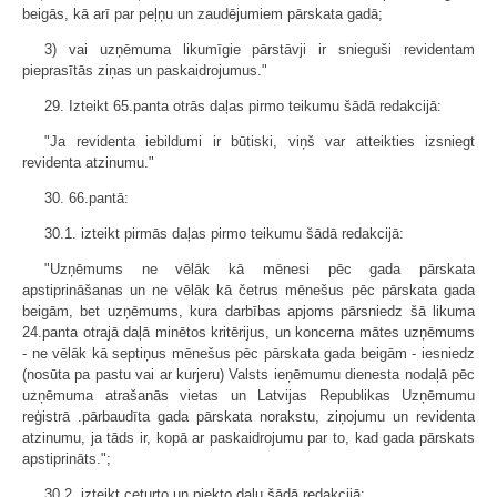
beigās, kā arī par peļņu un zaudējumiem pārskata gadā;
3) vai uzņēmuma likumīgie pārstāvji ir snieguši revidentam
pieprasītās ziņas un paskaidrojumus."
29. Izteikt 65.panta otrās daļas pirmo teikumu šādā redakcijā:
"Ja revidenta iebildumi ir būtiski, viņš var atteikties izsniegt
revidenta atzinumu."
30. 66.pantā:
30.1. izteikt pirmās daļas pirmo teikumu šādā redakcijā:
"Uzņēmums ne vēlāk kā mēnesi pēc gada pārskata
apstiprināšanas un ne vēlāk kā četrus mēnešus pēc pārskata gada
beigām, bet uzņēmums, kura darbības apjoms pārsniedz šā likuma
24.panta otrajā daļā minētos kritērijus, un koncerna mātes uzņēmums
- ne vēlāk kā septiņus mēnešus pēc pārskata gada beigām - iesniedz
(nosūta pa pastu vai ar kurjeru) Valsts ieņēmumu dienesta nodaļā pēc
uzņēmuma atrašanās vietas un Latvijas Republikas Uzņēmumu
reģistrā .pārbaudīta gada pārskata norakstu, ziņojumu un revidenta
atzinumu, ja tāds ir, kopā ar paskaidrojumu par to, kad gada pārskats
apstiprināts.";
30.2. izteikt ceturto un piekto daļu šādā redakcijā: