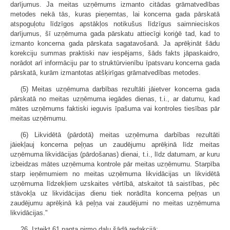
darījumus. Ja meitas uzņēmums izmanto citādas grāmatvedības
metodes nekā tās, kuras pieņemtas, lai koncerna gada pārskatā
atspoguļotu līdzīgos apstākļos notikušus līdzīgus saimnieciskos
darījumus, šī uzņēmuma gada pārskatu attiecīgi koriģē tad, kad to
izmanto koncerna gada pārskata sagatavošanā. Ja aprēķināt šādu
korekciju summas praktiski nav iespējams, šāds fakts jāpaskaidro,
norādot arī informāciju par to struktūrvienību īpatsvaru koncerna gada
pārskatā, kurām izmantotas atšķirīgas grāmatvedības metodes.
(5) Meitas uzņēmuma darbības rezultāti jāietver koncerna gada
pārskatā no meitas uzņēmuma iegādes dienas, t.i., ar datumu, kad
mātes uzņēmums faktiski ieguvis īpašuma vai kontroles tiesības pār
meitas uzņēmumu.
(6) Likvidētā (pārdotā) meitas uzņēmuma darbības rezultāti
jāiekļauj koncerna peļņas un zaudējumu aprēķinā līdz meitas
uzņēmuma likvidācijas (pārdošanas) dienai, t.i., līdz datumam, ar kuru
izbeidzas mātes uzņēmuma kontrole pār meitas uzņēmumu. Starpība
starp ieņēmumiem no meitas uzņēmuma likvidācijas un likvidētā
uzņēmuma līdzekļiem uzskaites vērtībā, atskaitot tā saistības, pēc
stāvokļa uz likvidācijas dienu tiek norādīta koncerna peļņas un
zaudējumu aprēķinā kā peļņa vai zaudējumi no meitas uzņēmuma
likvidācijas."
26. Izteikt 61.panta pirmo daļu šādā redakcijā: