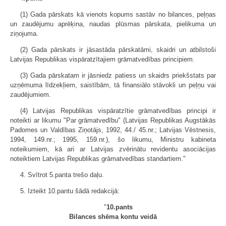
(1) Gada pārskats kā vienots kopums sastāv no bilances, peļņas
un zaudējumu aprēķina, naudas plūsmas pārskata, pielikuma un
ziņojuma.
(2) Gada pārskats ir jāsastāda pārskatāmi, skaidri un atbilstoši
Latvijas Republikas vispāratzītajiem grāmatvedības principiem.
(3) Gada pārskatam ir jāsniedz patiess un skaidrs priekšstats par
uzņēmuma līdzekļiem, saistībām, tā finansiālo stāvokli un peļņu vai
zaudējumiem.
(4) Latvijas Republikas vispāratzītie grāmatvedības principi ir
noteikti ar likumu "Par grāmatvedību" (Latvijas Republikas Augstākās
Padomes un Valdības Ziņotājs, 1992, 44./ 45.nr.; Latvijas Vēstnesis,
1994, 149.nr.; 1995, 159.nr.), šo likumu, Ministru kabineta
noteikumiem, kā ari ar Latvijas zvērinātu revidentu asociācijas
noteiktiem Latvijas Republikas grāmatvedības standartiem."
4. Svītrot 5.panta trešo daļu.
5. Izteikt 10.pantu šādā redakcijā:
"
10.pants
Bilances shēma kontu veidā