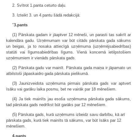
2. Svītrot 1.panta ceturto daļu.
3. Izteikt 3. un 4.pantu šādā redakcijā:
"
3.pants
(1) Pārskata gadam ir jāaptver 12 mēneši, un parasti tas sakrīt ar
kalendāra gadu. Uzņēmumam var būt citāds pārskata gada sākums
un beigas, ja to nosaka attiecīgā uzņēmuma (uzņēmējsabiedrības)
statūti vai līgumsabiedrības līgums. Vienā koncernā ietilpstošiem
uzņēmumiem ir vienāds pārskata gads.
(2) Pārskata gadu var mainīt. Pārskata gada maiņa ir jāpamato un
atbilstoši jāpaskaidro gada pārskata pielikumā.
(3) Jaunizveidota uzņēmuma pirmais pārskata gads var aptvert
īsāku vai garāku laika posmu, bet ne vairāk par 18 mēnešiem.
(4) Ja tiek mainīts jau esoša uzņēmuma pārskata gada sākums,
tad pārskata gads nedrīkst būt garāks par 12 mēnešiem.
(5) Pārskata gads, kurā uzņēmums izbeidz savu darbību, kā arī
pārskata gads, kurā tiek mainīts tā sākums, var būt īsāks par 12
mēnešiem.
4.pants