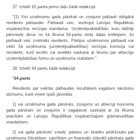
27. Izteikt 62.panta pirmo daļu šādā redakcijā:
"(1) Visi uzņēmumu gada pārskati un ziņojumi pakļauti obligātai
revidentu pārbaudei. Pārbaudi veic, ievērojot Latvijas Republikas
vispāratzītos revīzijas standartus. Uzņēmējsabiedrībās, kuru rādītāji
pārsniedz divus no šā likuma 54.panta otrās daļas kritērijiem, šo
pārbaudi veic zvērināts revidents. Pārējos uzņēmumos pārbaudi var
veikt šā uzņēmuma (uzņēmējsabiedrības) revīzijas komisija vai
revidents, kurš iecelts vai ievēlēts saskaņā ar likumu par attiecīgo
uzņēmējdarbības formu un uzņēmuma statūtiem."
28. Izteikt 64.pantu šādā redakcijā:
"
64.pants
Revidents par veiktās pārbaudes rezultātiem sagatavo rakstisku
atzinumu, kurā viņam īpaši jānorāda:
1) vai uzņēmuma gada pārskats, ziņojums un attiecīgi koncerna
gada pārskats un ziņojums ir sagatavoti saskaņā ar šā likuma
prasībām un Latvijas Republikas vispāratzītajiem grāmatvedības
standartiem;
2) vai gada pārskats sniedz patiesu un skaidru priekšstatu par
uzņēmuma līdzekļiem, saistībām un finansiālo stāvokli pārskata gada