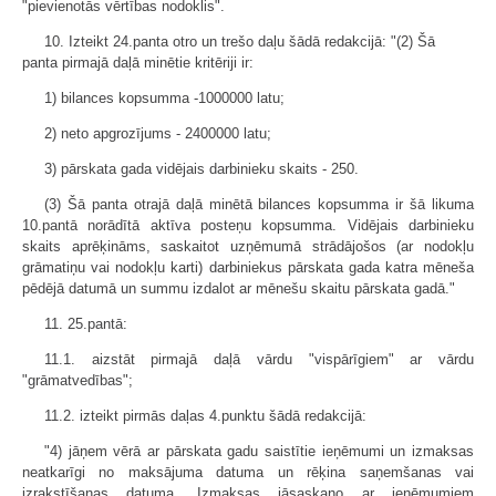
"pievienotās vērtības nodoklis".
10. Izteikt 24.panta otro un trešo daļu šādā redakcijā: "(2) Šā
panta pirmajā daļā minētie kritēriji ir:
1) bilances kopsumma -1000000 latu;
2) neto apgrozījums - 2400000 latu;
3) pārskata gada vidējais darbinieku skaits - 250.
(3) Šā panta otrajā daļā minētā bilances kopsumma ir šā likuma
10.pantā norādītā aktīva posteņu kopsumma. Vidējais darbinieku
skaits aprēķināms, saskaitot uzņēmumā strādājošos (ar nodokļu
grāmatiņu vai nodokļu karti) darbiniekus pārskata gada katra mēneša
pēdējā datumā un summu izdalot ar mēnešu skaitu pārskata gadā."
11. 25.pantā:
11.1. aizstāt pirmajā daļā vārdu "vispārīgiem" ar vārdu
"grāmatvedības";
11.2. izteikt pirmās daļas 4.punktu šādā redakcijā:
"4) jāņem vērā ar pārskata gadu saistītie ieņēmumi un izmaksas
neatkarīgi no maksājuma datuma un rēķina saņemšanas vai
izrakstīšanas datuma. Izmaksas jāsaskaņo ar ieņēmumiem