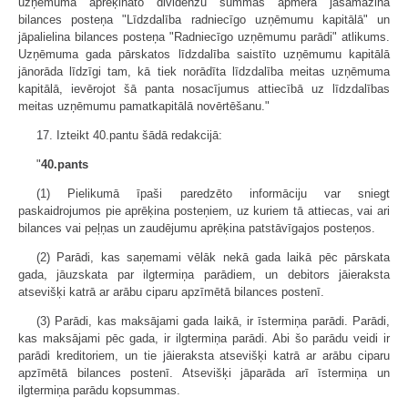
uzņēmuma aprēķināto dividenžu summas apmērā jāsamazina
bilances posteņa "Līdzdalība radniecīgo uzņēmumu kapitālā" un
jāpalielina bilances posteņa "Radniecīgo uzņēmumu parādi" atlikums.
Uzņēmuma gada pārskatos līdzdalība saistīto uzņēmumu kapitālā
jānorāda līdzīgi tam, kā tiek norādīta līdzdalība meitas uzņēmuma
kapitālā, ievērojot šā panta nosacījumus attiecībā uz līdzdalības
meitas uzņēmumu pamatkapitālā novērtēšanu."
17. Izteikt 40.pantu šādā redakcijā:
"
40.pants
(1) Pielikumā īpaši paredzēto informāciju var sniegt
paskaidrojumos pie aprēķina posteņiem, uz kuriem tā attiecas, vai ari
bilances vai peļņas un zaudējumu aprēķina patstāvīgajos posteņos.
(2) Parādi, kas saņemami vēlāk nekā gada laikā pēc pārskata
gada, jāuzskata par ilgtermiņa parādiem, un debitors jāieraksta
atsevišķi katrā ar arābu ciparu apzīmētā bilances postenī.
(3) Parādi, kas maksājami gada laikā, ir īstermiņa parādi. Parādi,
kas maksājami pēc gada, ir ilgtermiņa parādi. Abi šo parādu veidi ir
parādi kreditoriem, un tie jāieraksta atsevišķi katrā ar arābu ciparu
apzīmētā bilances postenī. Atsevišķi jāparāda arī īstermiņa un
ilgtermiņa parādu kopsummas.