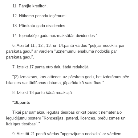
11. Pārējie kreditori.
12. Nākamo periodu ieņēmumi.
13. Pārskata gada dividendes.
14. Iepriekšējo gadu neizmaksātās dividendes."
6. Aizstāt 11., 12., 13. un 14.pantā vārdus "peļņas nodoklis par
pārskata gadu" ar vārdiem "uzņēmumu ienākuma nodoklis par
pārskata gadu".
7. Izteikt 17.panta otro daļu šādā redakcijā:
"(2) Izmaksas, kas attiecas uz pārskata gadu, bet izdarāmas pēc
bilances sastādīšanas datuma, jāparāda kā saistības."
8. Izteikt 18.pantu šādā redakcijā:
"
18.pants
Tikai par samaksu iegūtas tiesības drīkst parādīt nemateriālo
ieguldījumu postenī "Koncesijas, patenti, licences, preču zīmes un
līdzīgas tiesības"."
9. Aizstāt 21.pantā vārdus "apgrozījuma nodoklis" ar vārdiem