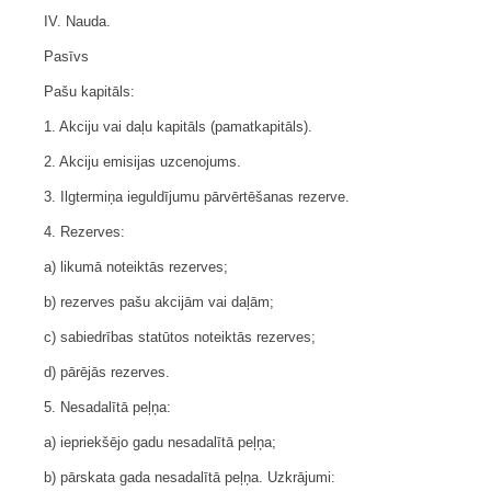
IV. Nauda.
Pasīvs
Pašu kapitāls:
1. Akciju vai daļu kapitāls (pamatkapitāls).
2. Akciju emisijas uzcenojums.
3. Ilgtermiņa ieguldījumu pārvērtēšanas rezerve.
4. Rezerves:
a) likumā noteiktās rezerves;
b) rezerves pašu akcijām vai daļām;
c) sabiedrības statūtos noteiktās rezerves;
d) pārējās rezerves.
5. Nesadalītā peļņa:
a) iepriekšējo gadu nesadalītā peļņa;
b) pārskata gada nesadalītā peļņa. Uzkrājumi: