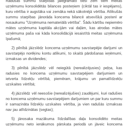
Radušās summu starpības jāiegrāmato tieši zem tiem meitas
uzņēmumu konsolidētās bilances posteņiem (ciktāl tas ir iespējams),
kuru vērtība ir augstāka vai zemāka nekā sākotnējā vērtība. Atlikušās
summu starpības jānorāda koncerna bilancē atsevišķā postenī ar
nosaukumu "Uzņēmuma nemateriālā vērtība". Šādu kārtību nepiemēro
mātes uzņēmuma kapitāla akcijām vai daļām, kas atrodas mātes
uzņēmuma paša vai kāda konsolidācijā iesaistītā meitas uzņēmuma
īpašumā;
2) pilnībā jāizslēdz koncerna uzņēmumu savstarpējie darījumi un
savstarpējo norēķinu kontu atlikumi, to skaitā pārdošanas ieņēmumi,
izmaksas un dividendes;
3) pilnībā jāizslēdz vēl neiegūtā (nerealizējusies) peļņa, kas
radusies no koncerna uzņēmumu savstarpējiem darījumiem un
ietverta līdzekļu vērtībā, piemēram, krājumu un pamatlīdzekļu
uzskaites vērtībā;
4) jāizslēdz vēl neesošie (nerealizējušies) zaudējumi, kuri radušies
no koncerna uzņēmumu savstarpējiem darījumiem un par kuru summu
ir samazināta līdzekļu uzskaites vērtība, ja vien radušās izmaksas
nav jau atlīdzinātas (segtas);
5) jānosaka mazākuma līdzdalības daļa konsolidēto meitas
uzņēmumu neto ienākumos pārskata periodā un jāveic koncerna