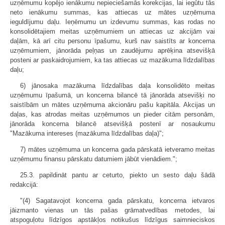
uzņēmumu kopējo ienākumu nepieciešamās korekcijas, lai iegūtu tās
neto ienākumu summas, kas attiecas uz mātes uzņēmuma
ieguldījumu daļu. Ieņēmumu un izdevumu summas, kas rodas no
konsolidētajiem meitas uzņēmumiem un attiecas uz akcijām vai
daļām, kā arī citu personu īpašumu, kurš nav saistīts ar koncerna
uzņēmumiem, jānorāda peļņas un zaudējumu aprēķina atsevišķā
posteni ar paskaidrojumiem, ka tas attiecas uz mazākuma līdzdalības
daļu;
6) jānosaka mazākuma līdzdalības daļa konsolidēto meitas
uzņēmumu īpašumā, un koncerna bilancē tā jānorāda atsevišķi no
saistībām un mātes uzņēmuma akcionāru pašu kapitāla. Akcijas un
daļas, kas atrodas meitas uzņēmumos un pieder citām personām,
jānorāda koncerna bilancē atsevišķā postenī ar nosaukumu
"Mazākuma intereses (mazākuma līdzdalības daļa)";
7) mātes uzņēmuma un koncerna gada pārskatā ietveramo meitas
uzņēmumu finansu pārskatu datumiem jābūt vienādiem.";
25.3. papildināt pantu ar ceturto, piekto un sesto daļu šādā
redakcijā:
"(4) Sagatavojot koncerna gada pārskatu, koncerna ietvaros
jāizmanto vienas un tās pašas grāmatvedības metodes, lai
atspoguļotu līdzīgos apstākļos notikušus līdzīgus saimnieciskos