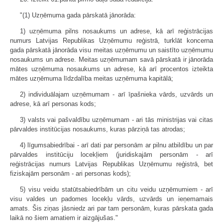
"(1) Uzņēmuma gada pārskatā jānorāda:
1) uzņēmuma pilns nosaukums un adrese, kā arī reģistrācijas
numurs Latvijas Republikas Uzņēmumu reģistrā, turklāt koncerna
gada pārskatā jānorāda visu meitas uzņēmumu un saistīto uzņēmumu
nosaukums un adrese. Meitas uzņēmumam savā pārskatā ir jānorāda
mātes uzņēmuma nosaukums un adrese, kā arī procentos izteikta
mātes uzņēmuma līdzdalība meitas uzņēmuma kapitālā;
2) individuālajam uzņēmumam - arī īpašnieka vārds, uzvārds un
adrese, kā arī personas kods;
3) valsts vai pašvaldību uzņēmumam - ari tās ministrijas vai citas
pārvaldes institūcijas nosaukums, kuras pārziņā tas atrodas;
4) līgumsabiedrībai - arī dati par personām ar pilnu atbildību un par
pārvaldes institūciju locekļiem (juridiskajām personām - arī
reģistrācijas numurs Latvijas Republikas Uzņēmumu reģistrā, bet
fiziskajām personām - ari personas kods);
5) visu veidu statūtsabiedrībām un citu veidu uzņēmumiem - arī
visu valdes un padomes locekļu vārds, uzvārds un ieņemamais
amats. Šis ziņas jāsniedz ari par tam personām, kuras pārskata gada
laikā no šiem amatiem ir aizgājušas."