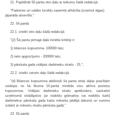
21. Papildināt 50.panta otro daļu ar teikumu šādā redakcijā:
"Padomes un valdes locekļu saņemtā atlīdzība (izņemot algas)
jāparāda atsevišķi."
22. 54.pantā:
22.1. izteikt otro daļu šādā redakcijā:
"(2) Šā panta pirmajā daļā minētie kritēriji ir:
1) bilances kopsumma- 100000 latu;
2) neto apgrozījums - 200000 latu;
3) pārskata gada vidējais darbinieku skaits - 25.";
22.2. izteikt ceturto daļu šādā redakcijā:
"(4) Bilances kopsumma atbilstoši šā panta otrās daļas prasībām
veidojas no šā likuma 10.pantā minētās visu aktīva posteņu
kopsummas. Vidējais darbinieku skaits aprēķināms, saskaitot
uzņēmumā strādājošos (ar nodokļu grāmatiņu vai nodokļu karti)
darbiniekus pārskata gada katra mēneša pēdējā datumā un summu
izdalot ar mēnešu skaitu pārskata gadā."
23. 55.pantā: