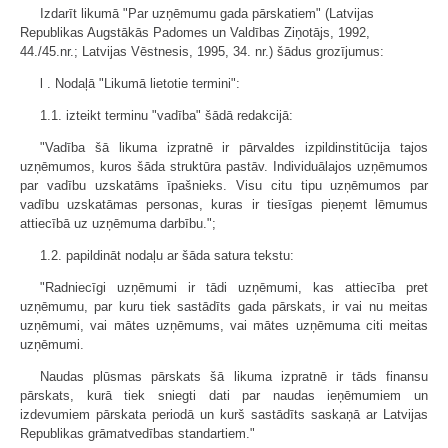
Izdarīt likumā "Par uzņēmumu gada pārskatiem" (Latvijas
Republikas Augstākās Padomes un Valdības Ziņotājs, 1992,
44./45.nr.; Latvijas Vēstnesis, 1995, 34. nr.) šādus grozījumus:
l . Nodaļā "Likumā lietotie termini":
1.1. izteikt terminu "vadība" šādā redakcijā:
"Vadība šā likuma izpratnē ir pārvaldes izpildinstitūcija tajos
uzņēmumos, kuros šāda struktūra pastāv. Individuālajos uzņēmumos
par vadību uzskatāms īpašnieks. Visu citu tipu uzņēmumos par
vadību uzskatāmas personas, kuras ir tiesīgas pieņemt lēmumus
attiecībā uz uzņēmuma darbību.";
1.2. papildināt nodaļu ar šāda satura tekstu:
"Radniecīgi uzņēmumi ir tādi uzņēmumi, kas attiecība pret
uzņēmumu, par kuru tiek sastādīts gada pārskats, ir vai nu meitas
uzņēmumi, vai mātes uzņēmums, vai mātes uzņēmuma citi meitas
uzņēmumi.
Naudas plūsmas pārskats šā likuma izpratnē ir tāds finansu
pārskats, kurā tiek sniegti dati par naudas ieņēmumiem un
izdevumiem pārskata periodā un kurš sastādīts saskaņā ar Latvijas
Republikas grāmatvedības standartiem."