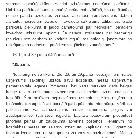
summas apmērā drīkst izveidot uzkrājumus nedrošiem parādiem.
Debitoru parādu atlikumi bilancē jāparāda neto vērtībā, kas aprēķināta,
no šo parādu uzskaites vērtības atbilstoši grāmatvedības datiem
atskaitot nedrošiem parādiem izveidoto uzkrājumu atlikumus. Gada
pārskata pielikumā ir jādod pamatojums par nedrošiem parādiem
izveidoto uzkrājumu apjomu. Ja parāds uzskatāms par bezcerīgu
(zaudētu bez cerībām to kādreiz atgūt), tas attiecīgi jānoraksta no
uzkrājumiem nedrošiem parādiem vai jāiekļauj zaudējumos."
16. Izteikt 39.pantu šādā redakcijā:
"
39.pants
Neatkarīgi no šā likuma 26., 28. un 29.panta nosacījumiem mātes
uzņēmums sākotnēji uzrāda savu līdzdalību meitas uzņēmuma
pamatkapitālā iegādes izmaksās, bet katra pārskata gada beigās
koriģē to atbilstoši mātes uzņēmuma daļai meitas uzņēmuma pašu
kapitālā. Šim nolūkam nepieciešams izmantot meitas uzņēmuma
īpašnieku pilnsapulcē apstiprinātā gada pārskata informāciju. Vērtības
palielinājums vai samazinājums meitas uzņēmuma peļņas vai
zaudējumu dēļ (atbilstoši ieguldītā kapitāla īpatsvaram procentos)
jānorāda peļņas un zaudējuma aprēķina posteņos "Ieņēmumi no
līdzdalības meitas un saistīto uzņēmumu kapitālos" vai "Ilgtermiņa
finansu ieguldījumu un vērtspapīru vērtības samazināšanās". Meitas