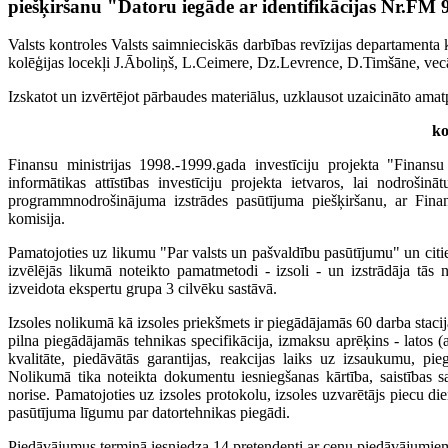
piešķiršanu "Datoru iegāde ar identifikācijas Nr.FM 
Valsts kontroles Valsts saimnieciskās darbības revīzijas departamenta k
kolēģijas locekļi J.Āboliņš, L.Ceimere, Dz.Levrence, D.Timšāne, vecāk
Izskatot un izvērtējot pārbaudes materiālus, uzklausot uzaicināto amat
ko
Finansu ministrijas 1998.-1999.gada investīciju projekta "Finansu
informātikas attīstības investīciju projekta ietvaros, lai nodrošin
programmnodrošinājuma izstrādes pasūtījuma piešķiršanu, ar Finan
komisija.
Pamatojoties uz likumu "Par valsts un pašvaldību pasūtījumu" un citi
izvēlējās likumā noteikto pamatmetodi - izsoli - un izstrādāja tās 
izveidota ekspertu grupa 3 cilvēku sastāvā.
Izsoles nolikumā kā izsoles priekšmets ir piegādājamās 60 darba stacijas
pilna piegādājamās tehnikas specifikācija, izmaksu aprēķins - latos 
kvalitāte, piedāvātās garantijas, reakcijas laiks uz izsaukumu, pi
Nolikumā tika noteikta dokumentu iesniegšanas kārtība, saistības s
norise. Pamatojoties uz izsoles protokolu, izsoles uzvarētājs piecu d
pasūtījuma līgumu par datortehnikas piegādi.
Piedāvājumus termiņā iesniedza 14 pretendenti ar cenu piedāvājumiem 