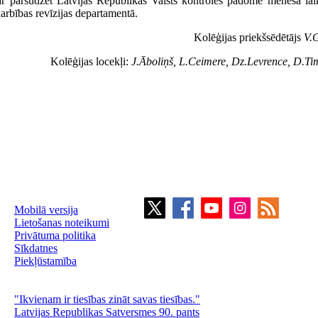
ar pārsūdzēt Latvijas Republikas Valsts kontroles padomē mēneša la
arbības revīzijas departamentā.
Kolēģijas priekšsēdētājs
V.
Kolēģijas locekļi:
J.Āboliņš, L.Ceimere, Dz.Levrence, D.T
Mobilā versija
Lietošanas noteikumi
Privātuma politika
Sīkdatnes
Piekļūstamība
"Ikvienam ir tiesības zināt savas tiesības."
Latvijas Republikas Satversmes 90. pants