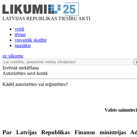
LATVIJAS REPUBLIKAS TIESĪBU AKTI
veidi
tēmas
visvairāk skatītie
jaunākie
uz sākumu
Izvērstā meklēšana
Autorizēties savā kontā
Kādēļ autorizēties vai reģistrēties?
Valsts saimniec
Par Latvijas Republikas Finansu ministrijas Adm