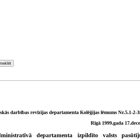
meklēt
iskās darbības revīzijas departamenta Kolēģijas lēmums Nr.5.1-2-3
Rīgā 1999.gada 17.dec
inistratīvā departamenta izpildīto valsts pasūtī