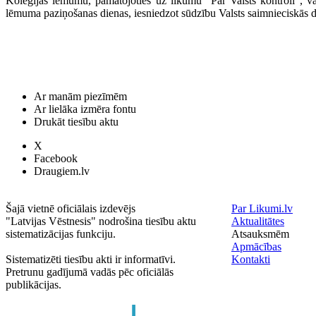
Kolēģijas lēmumu, pamatojoties uz likumu "Par Valsts kontroli", v
lēmuma paziņošanas dienas, iesniedzot sūdzību Valsts saimnieciskās d
Ar manām piezīmēm
Ar lielāka izmēra fontu
Drukāt tiesību aktu
X
Facebook
Draugiem.lv
Šajā vietnē oficiālais izdevējs
Par Likumi.lv
"Latvijas Vēstnesis" nodrošina tiesību aktu
Aktualitātes
sistematizācijas funkciju.
Atsauksmēm
Apmācības
Sistematizēti tiesību akti ir informatīvi.
Kontakti
Pretrunu gadījumā vadās pēc oficiālās
publikācijas.