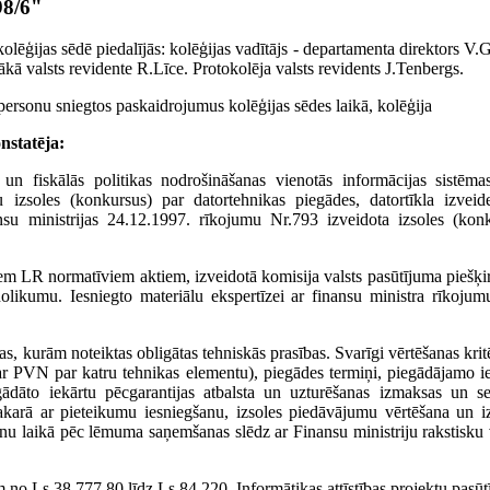
98/6"
olēģijas sēdē piedalījās: kolēģijas vadītājs - departamenta direktors V.G
ā valsts revidente R.Līce. Protokolēja valsts revidents J.Tenbergs.
personu sniegtos paskaidrojumus kolēģijas sēdes laikā, kolēģija
nstatēja:
 un fiskālās politikas nodrošināšanas vienotās informācijas sistēm
ātu izsoles (konkursus) par datortehnikas piegādes, datortīkla izvei
su ministrijas 24.12.1997. rīkojumu Nr.793 izveidota izsoles (konk
em LR normatīviem aktiem, izveidotā komisija valsts pasūtījuma piešķi
nolikumu. Iesniegto materiālu ekspertīzei ar finansu ministra rīkojum
, kurām noteiktas obligātas tehniskās prasības. Svarīgi vērtēšanas kritēr
(ar PVN par katru tehnikas elementu), piegādes termiņi, piegādājamo i
egādāto iekārtu pēcgarantijas atbalsta un uzturēšanas izmaksas un se
akarā ar pieteikumu iesniegšanu, izsoles piedāvājumu vērtēšana un i
ienu laikā pēc lēmuma saņemšanas slēdz ar Finansu ministriju rakstisku 
no Ls 38 777,80 līdz Ls 84 220. Informātikas attīstības projektu pasū