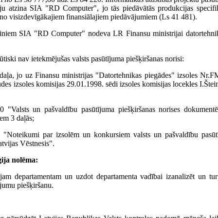
āju atzina SIA "RD Computer", jo tās piedāvātās produkcijas specifi
ens no visizdevīgākajiem finansiālajiem piedāvājumiem (Ls 41 481).
iniem SIA "RD Computer" nodeva LR Finansu ministrijai datortehni
iski nav ietekmējušas valsts pasūtījuma piešķiršanas norisi:
daļa, jo uz Finansu ministrijas "Datortehnikas piegādes" izsoles Nr.
des izsoles komisijas 29.01.1998. sēdi izsoles komisijas locekles I.Šte
00 "Valsts un pašvaldību pasūtījuma piešķiršanas norises dokumentē
iem 3 daļās;
8 "Noteikumi par izsolēm un konkursiem valsts un pašvaldību pasūt
atvijas Vēstnesis".
ija nolēma:
vajam departamentam un uzdot departamenta vadībai izanalizēt un tu
ījumu piešķiršanu.