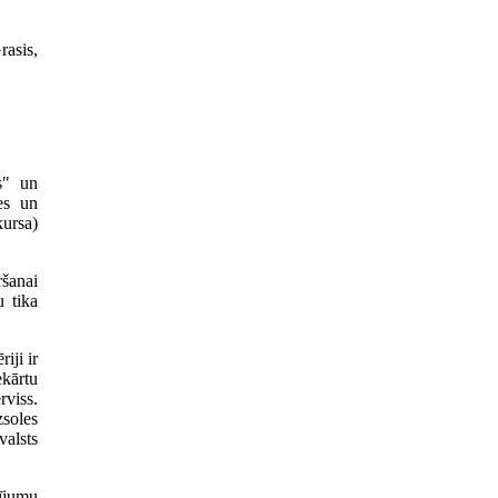
rasis,
as" un
des un
ursa)
ršanai
u tika
iji ir
ekārtu
rviss.
zsoles
valsts
tījumu