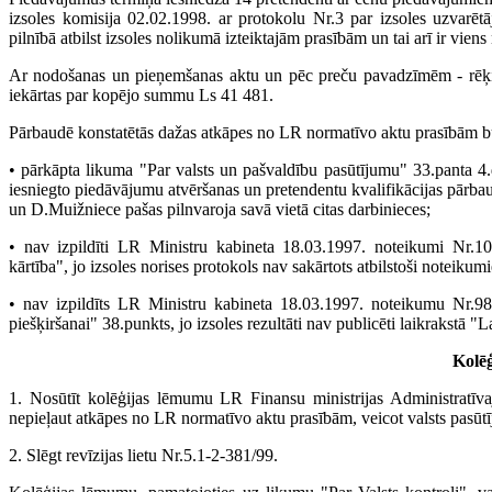
izsoles komisija 02.02.1998. ar protokolu Nr.3 par izsoles uzvarēt
pilnībā atbilst izsoles nolikumā izteiktajām prasībām un tai arī ir vi
Ar nodošanas un pieņemšanas aktu un pēc preču pavadzīmēm - rēķ
iekārtas par kopējo summu Ls 41 481.
Pārbaudē konstatētās dažas atkāpes no LR normatīvo aktu prasībām būt
• pārkāpta likuma "Par valsts un pašvaldību pasūtījumu" 33.panta 4.
iesniegto piedāvājumu atvēršanas un pretendentu kvalifikācijas pārbau
un D.Muižniece pašas pilnvaroja savā vietā citas darbinieces;
• nav izpildīti LR Ministru kabineta 18.03.1997. noteikumi Nr.1
kārtība", jo izsoles norises protokols nav sakārtots atbilstoši noteikum
• nav izpildīts LR Ministru kabineta 18.03.1997. noteikumu Nr.9
piešķiršanai" 38.punkts, jo izsoles rezultāti nav publicēti laikrakstā "L
Kolēģ
1. Nosūtīt kolēģijas lēmumu LR Finansu ministrijas Administratī
nepieļaut atkāpes no LR normatīvo aktu prasībām, veicot valsts pasūt
2. Slēgt revīzijas lietu Nr.5.1-2-381/99.