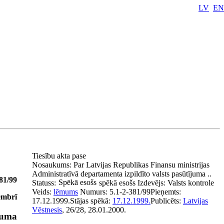
LV
EN
Tiesību akta pase
Nosaukums:
Par Latvijas Republikas Finansu ministrijas
Administratīvā departamenta izpildīto valsts pasūtījuma ..
81/99
Spēkā esošs
Statuss:
spēkā esošs
Izdevējs:
Valsts kontrole
Veids:
lēmums
Numurs:
5.1-2-381/99
Pieņemts:
embrī
17.12.1999.
Stājas spēkā:
17.12.1999.
Publicēts:
Latvijas
Vēstnesis
, 26/28, 28.01.2000.
juma