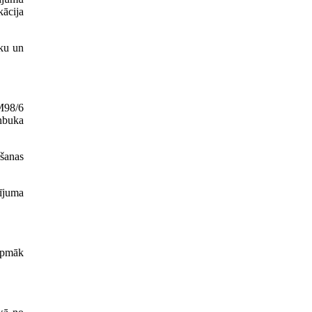
kācija
ku un
FM98/6
inbuka
šanas
ījuma
rpmāk