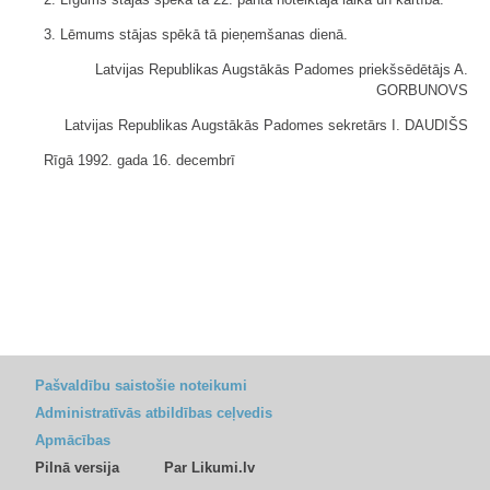
3. Lēmums stājas spēkā tā pieņemšanas dienā.
Latvijas Republikas Augstākās Padomes priekšsēdētājs A.
GORBUNOVS
Latvijas Republikas Augstākās Padomes sekretārs I. DAUDIŠS
Rīgā 1992. gada 16. decembrī
Pašvaldību saistošie noteikumi
Administratīvās atbildības ceļvedis
Apmācības
Pilnā versija
Par Likumi.lv