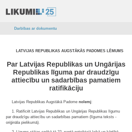
Darbības ar dokumentu
LATVIJAS REPUBLIKAS AUGSTĀKĀS PADOMES LĒMUMS
Par Latvijas Republikas un Ungārijas
Republikas līguma par draudzīgu
attiecību un sadarbības pamatiem
ratifikāciju
Latvijas Republikas Augstākā Padome
nolemj
:
1. Ratificēt Latvijas Republikas un Ungārijas Republikas līgumu
par draudzīgu attiecību un sadarbības pamatiem (līguma teksts -
oriģināla pielikumā).
2. Līgums stājas spēkā tā 22. pantā noteiktajā laikā un kārtībā.