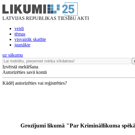
LATVIJAS REPUBLIKAS TIESĪBU AKTI
veidi
tēmas
visvairāk skatītie
jaunākie
uz sākumu
Izvērstā meklēšana
Autorizēties savā kontā
Kādēļ autorizēties vai reģistrēties?
Grozījumi likumā "Par Krimināllikuma spēkā 