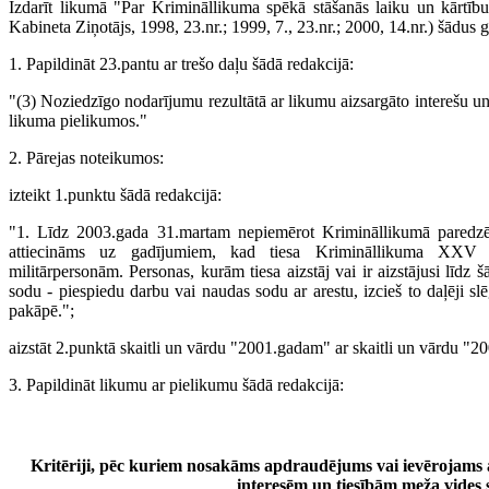
Izdarīt likumā "Par Krimināllikuma spēkā stāšanās laiku un kārtīb
Kabineta Ziņotājs, 1998, 23.nr.; 1999, 7., 23.nr.; 2000, 14.nr.) šādus 
1. Papildināt 23.pantu ar trešo daļu šādā redakcijā:
"(3) Noziedzīgo nodarījumu rezultātā ar likumu aizsargāto interešu un 
likuma pielikumos."
2. Pārejas noteikumos:
izteikt 1.punktu šādā redakcijā:
"1. Līdz 2003.gada 31.martam nepiemērot Krimināllikumā paredzē
attiecināms uz gadījumiem, kad tiesa Krimināllikuma XXV 
militārpersonām. Personas, kurām tiesa aizstāj vai ir aizstājusi līdz 
sodu - piespiedu darbu vai naudas sodu ar arestu, izcieš to daļēji s
pakāpē.";
aizstāt 2.punktā skaitli un vārdu "2001.gadam" ar skaitli un vārdu "
3. Papildināt likumu ar pielikumu šādā redakcijā:
Kritēriji, pēc kuriem nosakāms apdraudējums vai ievērojams
interesēm un tiesībām meža vides