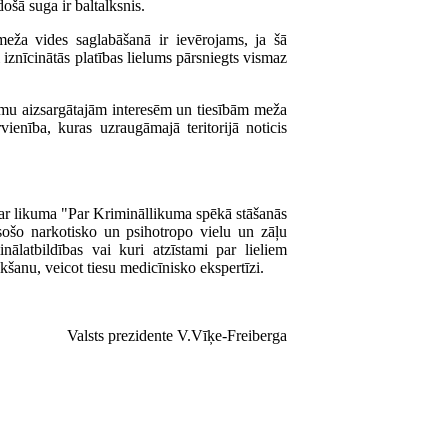
ošā suga ir baltalksnis.
eža vides saglabāšanā ir ievērojams, ja šā
 iznīcinātās platības lielums pārsniegts vismaz
mu aizsargātajām interesēm un tiesībām meža
vienība, kuras uzraugāmajā teritorijā noticis
par likuma "Par Krimināllikuma spēkā stāšanās
esošo narkotisko un psihotropo vielu un zāļu
latbildības vai kuri atzīstami par lieliem
anu, veicot tiesu medicīnisko ekspertīzi.
Valsts prezidente V.Vīķe-Freiberga