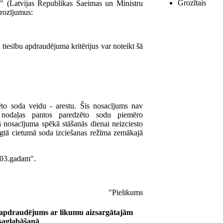
Grozītais
u" (Latvijas Republikas Saeimas un Ministru
grozījumus:
tiesību apdraudējuma kritērijus var noteikt šā
to soda veidu - arestu. Šis nosacījums nav
nodaļas pantos paredzēto sodu piemēro
šā nosacījuma spēkā stāšanās dienai neizciesto
lēgtā cietumā soda izciešanas režīma zemākajā
2003.gadam".
"Pielikums
 apdraudējums ar likumu aizsargātajām
 saglabāšanā