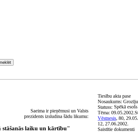
meklēt
Tiesību akta pase
Nosaukums:
Grozīju
Spēkā esošs
Statuss:
Saeima ir pieņēmusi un Valsts
Tēma:
09.05.2002.
S
prezidents izsludina šādu likumu:
Vēstnesis
, 80, 29.05
12, 27.06.2002.
stāšanās laiku un kārtību"
Saistītie dokumenti