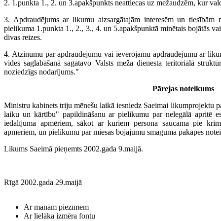
2. 1.punkta 1., 2. un 3.apakšpunkts neattiecas uz mežaudzēm, kur vald
3. Apdraudējums ar likumu aizsargātajām interesēm un tiesībām m
pielikuma 1.punkta 1., 2., 3., 4. un 5.apakšpunktā minētais bojātās vai
divas reizes.
4. Atzinumu par apdraudējumu vai ievērojamu apdraudējumu ar liku
vides saglabāšanā sagatavo Valsts meža dienesta teritoriālā struktūr
noziedzīgs nodarījums."
Pārejas noteikums
Ministru kabinets triju mēnešu laikā iesniedz Saeimai likumprojektu 
laiku un kārtību" papildināšanu ar pielikumu par nelegālā apritē 
iedalījuma apmēriem, sākot ar kuriem persona saucama pie kriminā
apmēriem, un pielikumu par miesas bojājumu smaguma pakāpes noteikš
Likums Saeimā pieņemts 2002.gada 9.maijā.
Rīgā 2002.gada 29.maijā
Ar manām piezīmēm
Ar lielāka izmēra fontu