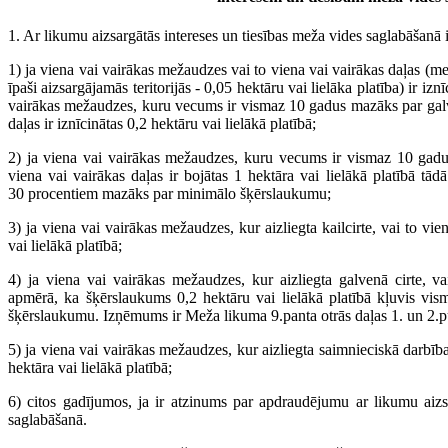
1. Ar likumu aizsargātās intereses un tiesības meža vides saglabāšanā 
1) ja viena vai vairākas mežaudzes vai to viena vai vairākas daļas (mež
īpaši aizsargājamās teritorijās - 0,05 hektāru vai lielāka platība) ir iznī
vairākas mežaudzes, kuru vecums ir vismaz 10 gadus mazāks par galve
daļas ir iznīcinātas 0,2 hektāru vai lielākā platībā;
2) ja viena vai vairākas mežaudzes, kuru vecums ir vismaz 10 gadu
viena vai vairākas daļas ir bojātas 1 hektāra vai lielākā platībā t
30 procentiem mazāks par minimālo šķērslaukumu;
3) ja viena vai vairākas mežaudzes, kur aizliegta kailcirte, vai to vien
vai lielākā platībā;
4) ja viena vai vairākas mežaudzes, kur aizliegta galvenā cirte, va
apmērā, ka šķērslaukums 0,2 hektāru vai lielākā platībā kļuvis v
šķērslaukumu. Izņēmums ir Meža likuma 9.panta otrās daļas 1. un 2.p
5) ja viena vai vairākas mežaudzes, kur aizliegta saimnieciskā darbība,
hektāra vai lielākā platībā;
6) citos gadījumos, ja ir atzinums par apdraudējumu ar likumu aiz
saglabāšanā.