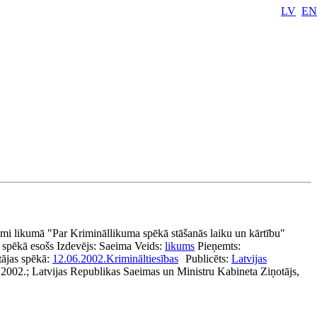
LV
EN
mi likumā "Par Krimināllikuma spēkā stāšanās laiku un kārtību"
spēkā esošs
Izdevējs:
Saeima
Veids:
likums
Pieņemts:
tājas spēkā:
12.06.2002.
Krimināltiesības
Publicēts:
Latvijas
.2002.; Latvijas Republikas Saeimas un Ministru Kabineta Ziņotājs,