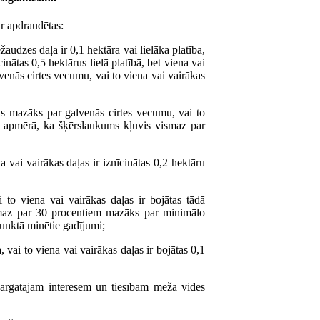
ir apdraudētas:
audzes daļa ir 0,1 hektāra vai lielāka platība,
cinātas 0,5 hektārus lielā platībā, bet viena vai
nās cirtes vecumu, vai to viena vai vairākas
s mazāks par galvenās cirtes vecumu, vai to
ādā apmērā, ka šķērslaukums kļuvis vismaz par
a vai vairākas daļas ir iznīcinātas 0,2 hektāru
i to viena vai vairākas daļas ir bojātas tādā
ismaz par 30 procentiem mazāks par minimālo
unktā minētie gadījumi;
 vai to viena vai vairākas daļas ir bojātas 0,1
sargātajām interesēm un tiesībām meža vides